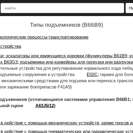
Н
Типы подъемников (B66B9)
нологические процессы;транспортирование
стройства
и; эскалаторы или движущиеся дорожки (фуникулеры B61B9; у
х B63G3; подъемники или конвейеры для погрузки или разгрузк
ительные устройства для регулирования нормального хода леб
подъемные сооружения и устройства
E02C
; гаражи для бо
с механическими средствами для подъема или переноса трансп
 или заряжание боеприпасов F41A9)
ников (отличающиеся системами управления B66B1;
льной сцене
A63J5/12
)
в действие с помощью механических устройств, кроме тросов и
в действие с помощью пневматических или гидравлических уст