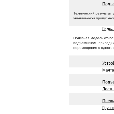
Подъе
Технический результат 
увеличенной пропускно
Гидра
Полезная модель относи
подъемникам, приводим
перемещения с одного э
Устро
Мачта
Подъ
Лестн
Пневм
Грузо