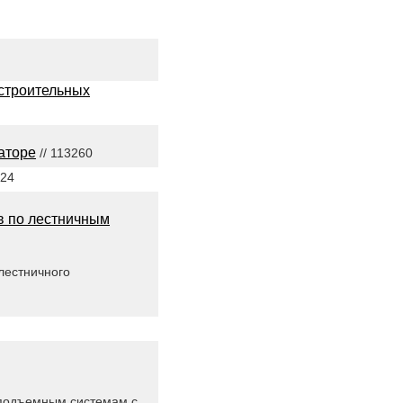
 строительных
аторе
// 113260
424
в по лестничным
лестничного
к подъемным системам с