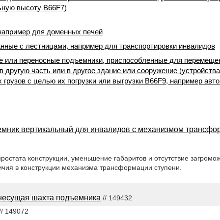
ьную высоту B66F7)
например для доменных печей
нные с лестницами, например для транспортировки инвалидов
 или переносные подъемники, приспособленные для перемещен
в другую часть или в другое здание или сооружение (устройств
 грузов с целью их погрузки или выгрузки B66F9, например авт
мник вертикальный для инвалидов с механизмом трансфо
простата конструкции, уменьшение габаритов и отсутствие загром
ичия в конструкции механизма трансформации ступени.
есущая шахта подъемника
// 149432
// 149072