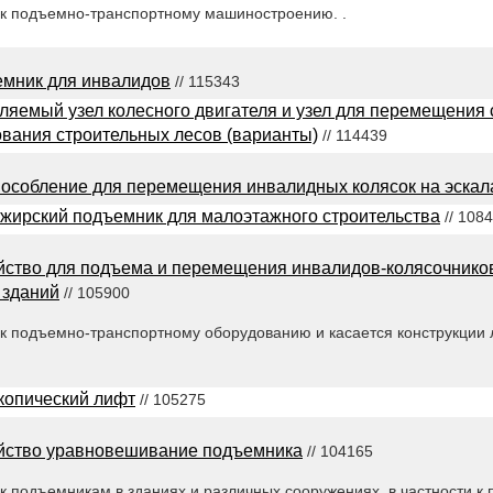
 к подъемно-транспортному машиностроению. .
мник для инвалидов
// 115343
ляемый узел колесного двигателя и узел для перемещения
вания строительных лесов (варианты)
// 114439
особление для перемещения инвалидных колясок на эскал
жирский подъемник для малоэтажного строительства
// 108
йство для подъема и перемещения инвалидов-колясочнико
 зданий
// 105900
 к подъемно-транспортному оборудованию и касается конструкции 
копический лифт
// 105275
йство уравновешивание подъемника
// 104165
к подъемникам в зданиях и различных сооружениях, в частности 