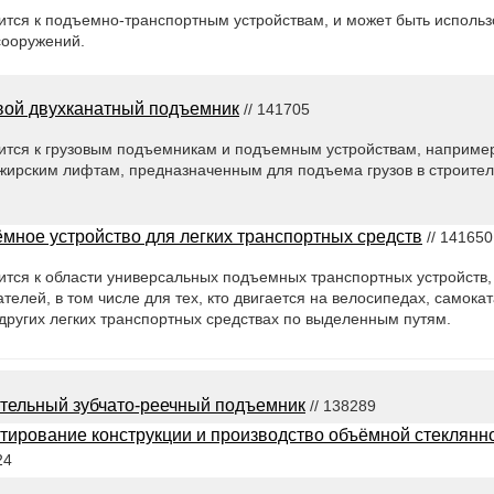
ится к подъемно-транспортным устройствам, и может быть использ
сооружений.
вой двухканатный подъемник
// 141705
ится к грузовым подъемникам и подъемным устройствам, наприме
ирским лифтам, предназначенным для подъема грузов в строитель
мное устройство для легких транспортных средств
// 141650
ится к области универсальных подъемных транспортных устройств
телей, в том числе для тех, кто двигается на велосипедах, самокат
других легких транспортных средствах по выделенным путям.
тельный зубчато-реечный подъемник
// 138289
тирование конструкции и производство объёмной стеклянн
24