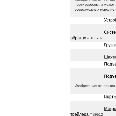
противовесом, и может 
всевозможных исполнен
Устро
Систе
обратно
// 103797
Грузо
Шахта
Подъе
Подъе
Изобретение относится
Верти
Микро
трейлера
// 89512