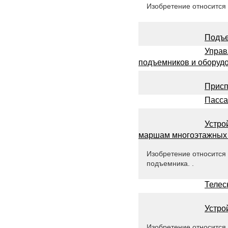
Изобретение относится
Подъе
Управ
подъемников и оборудо
Присп
Пасса
Устро
маршам многоэтажных
Изобретение относится
подъемника. .
Телес
Устро
Изобретение относится 