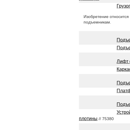
Грузо
Изобретение относится
подъемникам.
Подъе
Подъе
Лифт 
Карка
Подъе
Платф
Подъ
Устро
плотины
// 75380