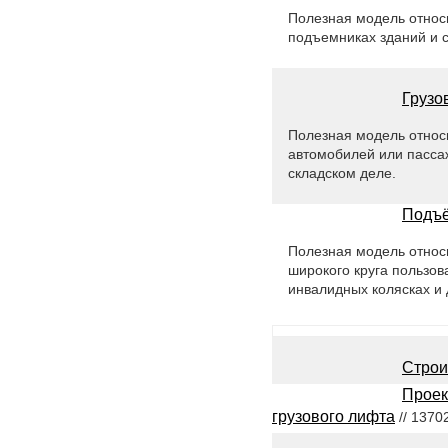
Полезная модель относ
подъемниках зданий и 
Грузо
Полезная модель относ
автомобилей или пассаж
складском деле.
Подъё
Полезная модель относ
широкого круга пользова
инвалидных колясках и 
Строи
Проек
грузового лифта
// 1370