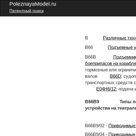
PoleznayaModel.ru
Патентный поиск
B
Различные тех
B66
Подъемные у
B66B
Подъемник
боеприпасов на корабля
тормозные или огранич
валов
B66D
; судо
транспортных средств 
E04H6/12
; подача
B66B9 Типы подъем
устройства на театра
B66B9/02 -
Приводимые 
B66B9/04 -
Приводимые 