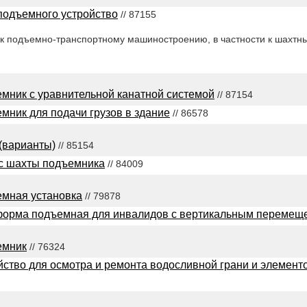
подъемного устройство
// 87155
 к подъемно-транспортному машиностроению, в частности к шахт
мник с уравнительной канатной системой
// 87154
мник для подачи грузов в здание
// 86578
(варианты)
// 85154
с шахты подъемника
// 84009
мная установка
// 79878
орма подъемная для инвалидов с вертикальным перемещ
емник
// 76324
йство для осмотра и ремонта водосливной грани и элемент