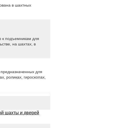
ована в шахтных
р к подъемникам для
стве, на шахтах, в
, предназначенных для
ах, роликах, гироскопах,
ой шахты и дверей