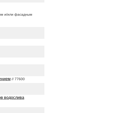
ным и/или фасадным
ением
// 77600
ов водослива