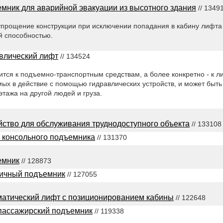
мник для аварийной эвакуации из высотного здания
// 1349
упрощение конструкции при исключении попадания в кабину лифта 
й способностью.
влический лифт
// 134524
тся к подъемно-транспортным средствам, а более конкретно - к 
ых в действие с помощью гидравлических устройств, и может быть
тажа на другой людей и груза.
йство для обслуживания труднодоступного объекта
// 133108
 консольного подъемника
// 131370
емник
// 128873
ичный подъемник
// 127055
атический лифт с позиционированием кабины
// 122648
пассажирский подъемник
// 119338