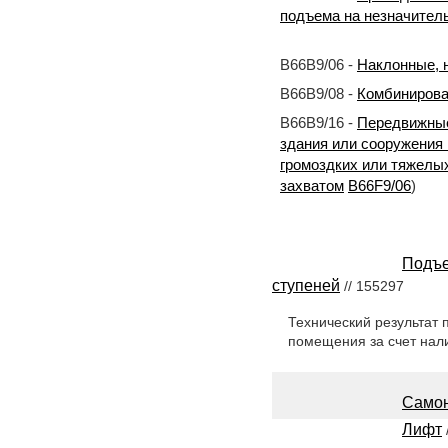
подъема на незначител
B66B9/06 -
Наклонные, 
B66B9/08 -
Комбинирова
B66B9/16 -
Передвижные
здания или сооружения 
громоздких или тяжелых
захватом
B66F9/06
)
Подъе
ступеней
// 155297
Технический результат 
помещения за счет нал
Самон
Лифт