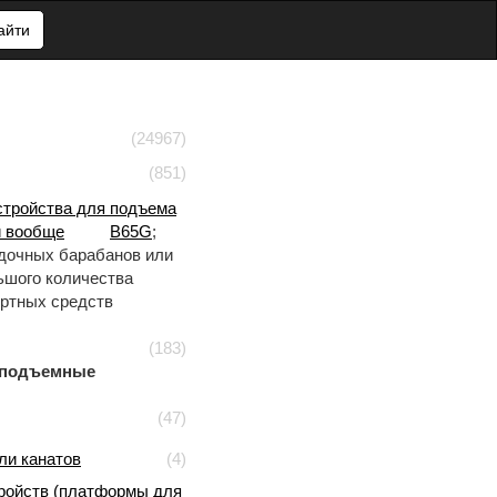
айти
(24967)
(851)
стройства для подъема
и вообще
B65G
;
едочных барабанов или
льшого количества
ортных средств
(183)
 подъемные
(47)
ли канатов
(4)
ройств (платформы для