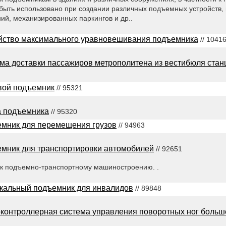
быть использовано при создании различных подъемных устройств, 
ий, механизированных паркингов и др..
йство максимального уравновешивания подъемника
// 1041
ма доставки пассажиров метрополитена из вестибюля стан
вой подъемник
// 95321
 подъемника
// 95320
мник для перемещения грузов
// 94963
мник для транспортировки автомобилей
// 92651
 к подъемно-транспортному машиностроению. .
кальный подъемник для инвалидов
// 89848
контроллерная система управления поворотных ног больш