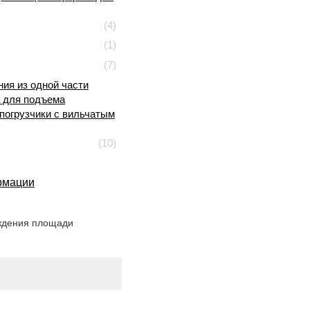
(4)
(1)
(7)
ия из одной части
а для подъема
опогрузчики с вильчатым
(10)
рмации
ождения площади