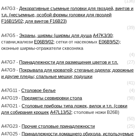
(136)
A47G3 -
Декоративные съемные головки для гвоздей, винтов и
т.д. (несъемные, особой формы головки для гвоздей
F16B15/02; для винтов F16B23)
(39)
A47G5 -
Экраны, ширмы (ширмы для душа
A47K3/30
;
ставни,жалюзи
E06B9/02
; сетки от насекомых
E06B9/52
);
оконные ширмы-отражатели сквозняка
(4)
A47G7 -
Принадлежности для размещения цветов и т.п.
(27)
A47G9 -
Покрывала для кроватей; стеганые одеяла; дорожные
и другие пледы; спальные мешки; подушки
(41)
A47G11 -
Столовое белье
(4)
A47G19 -
Предметы сервировки стола
(98)
A47G21 -
Столовые приборы типа ложек, вилок и т.п. (совки
для собирания крошек
A47L13/52
; столовые ножи B26B)
(50)
A47G23 -
Прочие столовые принадлежности
(25)
A47G25 -
Принадлежности домашнего обихода, используемые