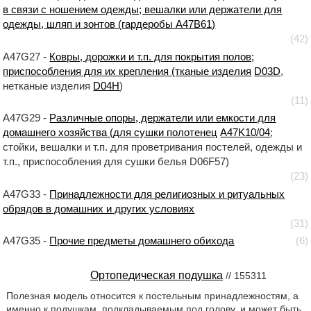
в связи с ношением одежды; вешалки или держатели для
одежды, шляп и зонтов (гардеробы A47B61)
(42)
A47G27 -
Ковры, дорожки и т.п. для покрытия полов;
приспособления для их крепления (тканые изделия
D03D
,
нетканые изделия
D04H
)
(11)
A47G29 -
Различные опоры, держатели или емкости для
домашнего хозяйства (для сушки полотенец
A47K10/04
;
стойки, вешалки и т.п. для проветривания постелей, одежды и
т.п., приспособления для сушки белья D06F57)
(23)
A47G33 -
Принадлежности для религиозных и ритуальных
обрядов в домашних и других условиях
(31)
A47G35 -
Прочие предметы домашнего обихода
(6)
Ортопедическая подушка
// 155311
Полезная модель относится к постельным принадлежностям, а
именно к подушкам, подкладываемым под голову, и может быть