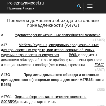
PoleznayaModel.ru
Патентный поиск
Предметы домашнего обихода и столовые
принадлежности (A47G)
A
Удовлетворение жизненных потребностей человека
(17465)
A47
Мебель (сиденья, специально предназначенные
для транспортных средств, или использование обычных
сидений в транспортных средствах
B60N
); предметы
домашнего обихода и бытовые приборы; мельницы для кофе
и специй; пылесосы вообще (лестницы, стремянки
E06C
)
(2307)
A47G Предметы домашнего обихода и столовые
принадлежности (концевые опоры для книг A47B65; ножи
B26B)
(388)
A47G1 -
Зеркала (зеркала как оптические элементы
G02B5/08
); рамы для картин и т.п.