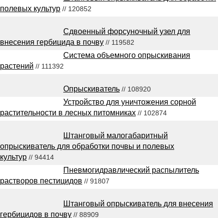
полевых культур
// 120852
Сдвоенный форсуночный узел для
внесения гербицида в почву
// 119582
Система объемного опрыскивания
растений
// 111392
Опрыскиватель
// 108920
Устройство для уничтожения сорной
растительности в лесных питомниках
// 102874
Штанговый малогабаритный
опрыскиватель для обработки почвы и полевых
культур
// 94414
Пневмогидравлический распылитель
растворов пестицидов
// 91807
Штанговый опрыскиватель для внесения
гербицидов в почву
// 88909