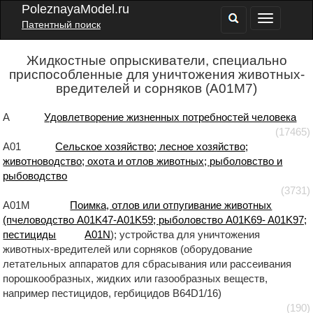
PoleznayaModel.ru
Патентный поиск
Жидкостные опрыскиватели, специально
приспособленные для уничтожения животных-
вредителей и сорняков (A01M7)
A
Удовлетворение жизненных потребностей человека
(17465)
A01
Сельское хозяйство; лесное хозяйство;
животноводство; охота и отлов животных; рыболовство и
рыбоводство
(3731)
A01M
Поимка, отлов или отпугивание животных
(пчеловодство A01K47-A01K59; рыболовство A01K69- A01K97;
пестициды
A01N
); устройства для уничтожения
животных-вредителей или сорняков (оборудование
летательных аппаратов для сбрасывания или рассеивания
порошкообразных, жидких или газообразных веществ,
например пестицидов, гербицидов B64D1/16)
(190)