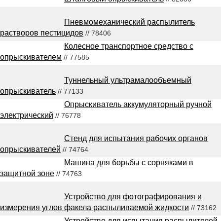
Пневмомеханический распылитель
растворов пестицидов
// 78406
Колесное транспортное средство с
опрыскивателем
// 77585
Туннельный ультрамалообъемный
опрыскиватель
// 77133
Опрыскиватель аккумуляторный ручной
электрический
// 76778
Стенд для испытания рабочих органов
опрыскивателей
// 74764
Машина для борьбы с сорняками в
защитной зоне
// 74763
Устройство для фотографирования и
измерения углов факела распыливаемой жидкости
// 73162
Устройство для испытания распылителей