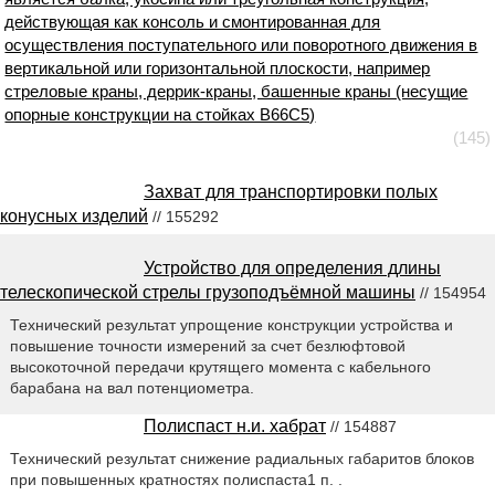
действующая как консоль и смонтированная для
осуществления поступательного или поворотного движения в
вертикальной или горизонтальной плоскости, например
стреловые краны, деррик-краны, башенные краны (несущие
опорные конструкции на стойках B66C5)
(145)
Захват для транспортировки полых
конусных изделий
// 155292
Устройство для определения длины
телескопической стрелы грузоподъёмной машины
// 154954
Технический результат упрощение конструкции устройства и
повышение точности измерений за счет безлюфтовой
высокоточной передачи крутящего момента с кабельного
барабана на вал потенциометра.
Полиспаст н.и. хабрат
// 154887
Технический результат снижение радиальных габаритов блоков
при повышенных кратностях полиспаста1 п. .