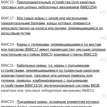
B66C15 -
Предохранительные устройства (для канатных,
тросовых или цепных лебедочных механизмов
B66D1/54
)
(21)
B66C17 -
Мостовые краны с одной или несколькими
горизонтальными балками, концы которых опираются
непосредственно на колеса или ролики, перемещающиеся по
рельсовым путям
(40)
B66C19 -
Краны с тележками, перемещающимися по мостам
или порталам (B66C17 имеет преимущество; несущие опорные
конструкции на стойках B66C5; крановые стрелы B66C23)
(10)
B66C21 -
Кабельные краны, т.е. краны с подъемными
устройствами, перемещающимися по подвесным канатным
дорогам (канатные, тросовые или цепные приводы для
тележек, приводы, комбинированные с подъемными
устройствами B66C11/16; железнодорожные системы
B61B
;
канатные или тросовые лебедочные механизмы B66D1)
(3)
B66C23 -
Подъемные краны, основным элементом которых
является балка, укосина или треугольная конструкция,