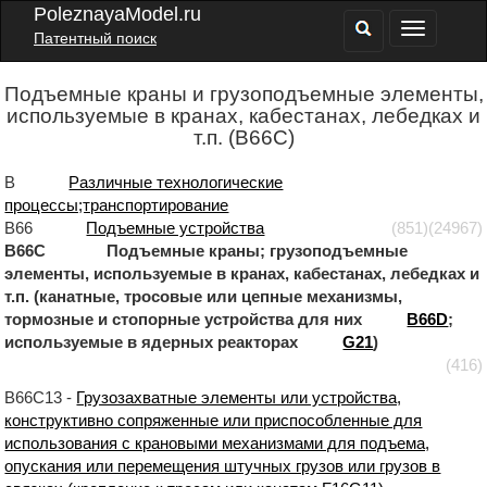
PoleznayaModel.ru
Патентный поиск
Подъемные краны и грузоподъемные элементы,
используемые в кранах, кабестанах, лебедках и
т.п. (B66C)
B
Различные технологические
процессы;транспортирование
B66
Подъемные устройства
(851)
(24967)
B66C Подъемные краны; грузоподъемные
элементы, используемые в кранах, кабестанах, лебедках и
т.п. (канатные, тросовые или цепные механизмы,
тормозные и стопорные устройства для них
B66D
;
используемые в ядерных реакторах
G21
)
(416)
B66C13 -
Грузозахватные элементы или устройства,
конструктивно сопряженные или приспособленные для
использования с крановыми механизмами для подъема,
опускания или перемещения штучных грузов или грузов в