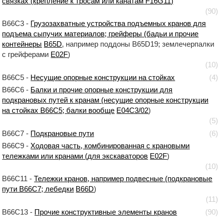
связках (крепление к тросам или канатам F16G11)
(90)
B66C3 -
Грузозахватные устройства подъемных кранов для
подъема сыпучих материалов; грейферы (бадьи и прочие
контейнеры
B65D
, например поддоны B65D19; землечерпалки
с грейферами
E02F
)
(10)
B66C5 -
Несущие опорные конструкции на стойках
(4)
B66C6 -
Балки и прочие опорные конструкции для
подкрановых путей к кранам (несущие опорные конструкции
на стойках B66C5; балки вообще
E04C3/02
)
(5)
B66C7 -
Подкрановые пути
(6)
B66C9 -
Ходовая часть, комбинированная с крановыми
тележками или кранами (для экскаваторов
E02F
)
(10)
B66C11 -
Тележки кранов, например подвесные (подкрановые
пути B66C7; лебедки
B66D
)
(11)
B66C13 -
Прочие конструктивные элементы кранов
(90)