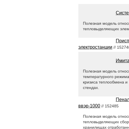
Систе
Полезная модель относи
тепловыделяющих элеме
Присп
электростанции
// 15274
Имита
Полезная модель относ
температурного режима
кризиса теплообмена и
стендах.
Пенал
ввэр-1000
// 152485
Полезная модель относи
тепловыделяющих сборо
хранилищах отработанно