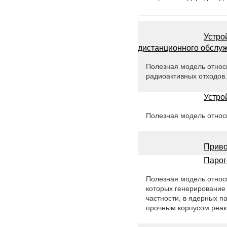
Устро
дистанционного обслу
Полезная модель относи
радиоактивных отходов.
Устро
Полезная модель относи
Приво
Парог
Полезная модель относ
которых генерирование 
частности, в ядерных 
прочным корпусом реак