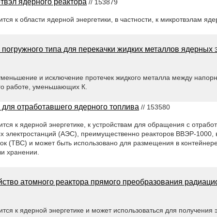
твэл ядерного реактора
// 153879
тся к области ядерной энергетики, в частности, к микротвэлам ядер
 погружного типа для перекачки жидких металлов ядерных 
 уменьшение и исключение протечек жидкого металла между напор
го работе, уменьшающих К.
 для отработавшего ядерного топлива
// 153580
ится к ядерной энергетике, к устройствам для обращения с отраб
х электростанций (АЭС), преимущественно реакторов ВВЭР-1000, 
к (ТВС) и может быть использовано для размещения в контейнере
ли хранении.
йство атомного реактора прямого преобразования радиаци
тся к ядерной энергетике и может использоваться для получения 