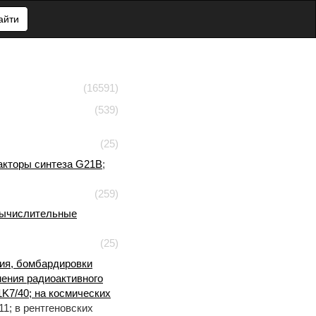
айти
(16591)
(539)
(25)
акторы синтеза
G21B
;
(259)
 вычислительные
(25)
ния, бомбардировки
нения радиоактивного
K7/40; на космических
1; в рентгеновских