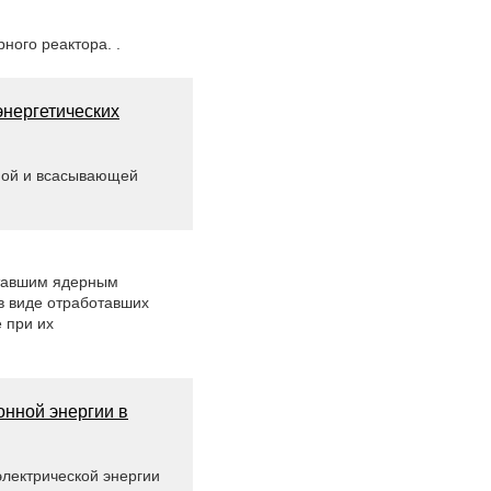
ного реактора. .
энергетических
ной и всасывающей
отавшим ядерным
в виде отработавших
 при их
онной энергии в
электрической энергии