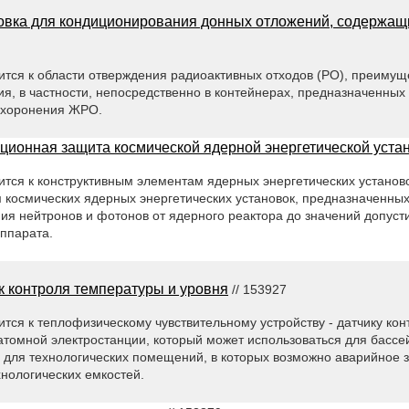
овка для кондиционирования донных отложений, содержащ
ится к области отверждения радиоактивных отходов (РО), преиму
, в частности, непосредственно в контейнерах, предназначенных
ахоронения ЖРО.
ционная защита космической ядерной энергетической уста
тся к конструктивным элементам ядерных энергетических установок
космических ядерных энергетических установок, предназначенных
ия нейтронов и фотонов от ядерного реактора до значений допуст
аппарата.
к контроля температуры и уровня
// 153927
тся к теплофизическому чувствительному устройству - датчику ко
атомной электростанции, который может использоваться для басс
 для технологических помещений, в которых возможно аварийное 
хнологических емкостей.