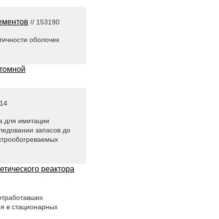
ементов
// 153190
етичности оболочек
атомной
614
а для имитации
ледовании запасов до
ктрообогреваемых
етического реактора
 отработавших
я в стационарных