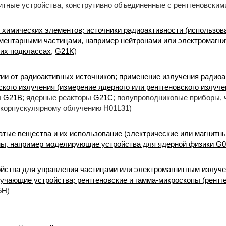
итные устройства, конструтивно объединенные с рентгеновски
 химических элементов; источники радиоактивности (использов
ментарными частицами, например нейтронами или электромагни
их подклассах,
G21K
)
ии от радиоактивных источников; применение излучения радиоа
кого излучения (измерение ядерного или рентгеновского излуче
ы
G21B
; ядерные реакторы
G21C
; полупроводниковые приборы, 
 корпускулярному облучению H01L31)
тые вещества и их использование (электрические или магнитн
, например моделирующие устройства для ядерной физики G0
йства для управления частицами или электромагнитным излуче
учающие устройства; рентгеновские и гамма-микроскопы (рентг
5H
)