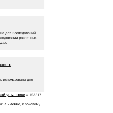
ано для исследований
следовании различных
дах.
зового
ь использована для
кой установки
// 153217
к, а именно, к боковому