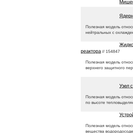
Мишен
Ядерн
Полезная модель относи
нейтральных с охлажде
Жидко
реактора
// 154847
Полезная модель относи
верхнего защитного пер
Узел 
Полезная модель относи
по высоте тепловыделя
Устро
Полезная модель относи
вещества водородосод