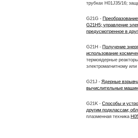
трубках H01J35/16; защ
G21G -
Преобразование
G21H5; управление эле
предусмотренное в друг
G21H -
Получение энерг
использование космичес
термоядерные реактор
электромагнитному или
G21J -
Ядерные взрывча
вычислительные машины
G21K -
Способы и устро
другим подклассам; обл
плазменная техника
H0