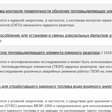
ма контроля герметичности оболочек тепловыделяющих эл
тся к ядерной энергетике, в частности, к системам контроля герм
нтов (СКГО) канального ядерного реактора.
особление для установки и смены аэрозольных фильтров 
8
тор тепловыделяющего элемента ядерного реактора
// 152
ится к теплофизическим исследованиям и может быть использован
 тепловыделяющих элементов (ТВЭЛ) ядерных реакторов, при исс
 исследовании различных аварийных режимов работы ТВЭЛ на эле
 для отработавшего ядерного топлива водо-водяного энерг
тся к атомной энергетике, в частности, к средствам для хранения
к (ОТВС) реактора ВВЭР-1000 и предназначено для использовани
го ядерного топлива и на заводах по регенерации такого топлива.