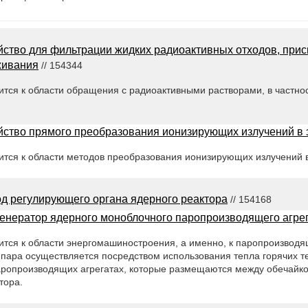
йство для фильтрации жидких радиоактивных отходов, при
живания
// 154344
тся к области обращения с радиоактивными растворами, в частнос
йство прямого преобразования ионизирующих излучений в 
тся к области методов преобразования ионизирующих излучений в
д регулирующего органа ядерного реактора
// 154168
енератор ядерного моноблочного паропроизводящего агре
ится к области энергомашиностроения, а именно, к паропроизводя
пара осуществляется посредством использования тепла горячих т
паропроизводящих агрегатах, которые размещаются между обечайко
тора.