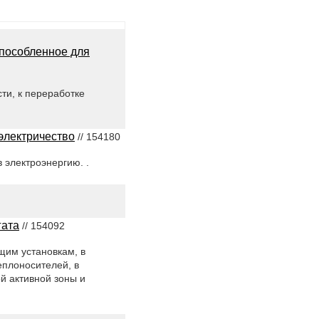
способленное для
ти, к переработке
электричество
// 154180
 электроэнергию. .
гата
// 154092
щим установкам, в
еплоносителей, в
й активной зоны и