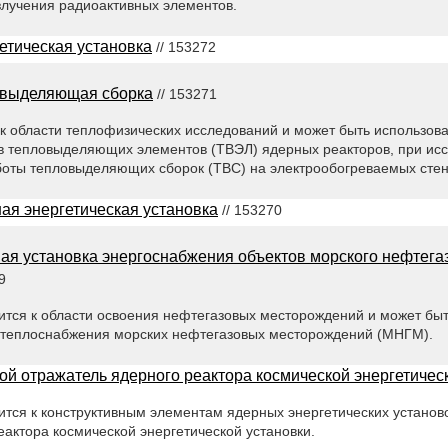
злучения радиоактивных элементов.
етическая установка
// 153272
выделяющая сборка
// 153271
 к области теплофизических исследований и может быть использов
 тепловыделяющих элементов (ТВЭЛ) ядерных реакторов, при ис
оты тепловыделяющих сборок (ТВС) на электрообогреваемых стен
ая энергетическая установка
// 153270
ая установка энергоснабжения объектов морского нефтега
9
ится к области освоения нефтегазовых месторождений и может быт
и теплоснабжения морских нефтегазовых месторождений (МНГМ).
ой отражатель ядерного реактора космической энергетичес
тся к конструктивным элементам ядерных энергетических установо
актора космической энергетической установки.