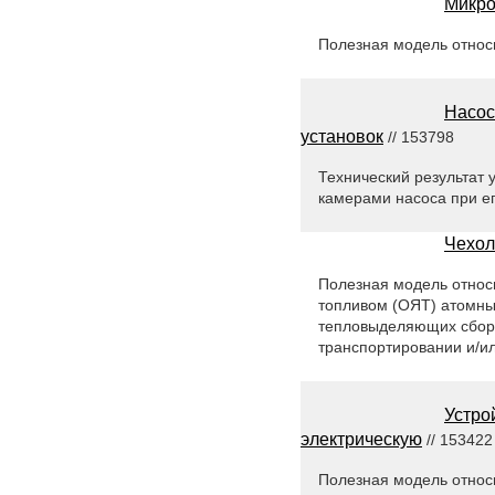
Микро
Полезная модель относи
Насос
установок
// 153798
Технический результат
камерами насоса при е
Чехол
Полезная модель относ
топливом (ОЯТ) атомны
тепловыделяющих сборо
транспортировании и/и
Устро
электрическую
// 153422
Полезная модель относи