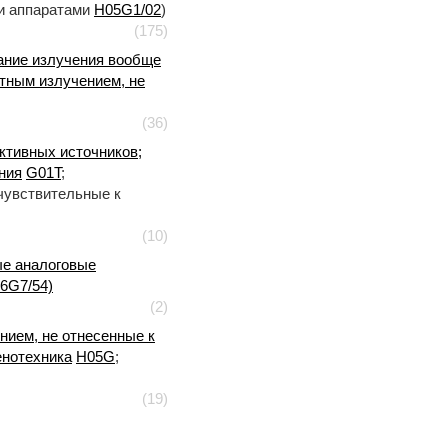
ми аппаратами
H05G1/02
)
(175)
ание излучения вообще
тным излучением, не
(36)
ктивных источников;
ния
G01T
;
чувствительные к
(10)
ые аналоговые
6G7/54)
(2)
нием, не отнесенные к
енотехника
H05G
;
(19)