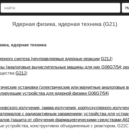
Н
Ядерная физика, ядерная техника (G21)
а, ядерная техника
ерного синтеза (неуправляемые ядерные реакции
G21J
)
ры (аналоговые вычислительные машины для них G06G7/54; ре
ещества
G21J
)
тические установки (электрические или магнитные аналоговые
лирующие устройства для ядерной физики G06G7/54)
еновского излучения, гамма-излучения, корпускулярного излуче
атериалов с радиоактивным заражением; устройства для устра
иалов (защита от облучения фармацевтическими средствами A61
ые устройства, конструктивно объединенные с реактором, G21C1