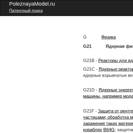
PoleznayaModel.ru
Патентный поиск
G
Физика
G21 Ядерная физик
G21B -
Реакторы для яд
G21C -
Ядерные реакто
ядерные взрывчатые в
G21D -
Ядерные энерге
машины, например моде
G21F -
Защита от рентг
частицами; обработка м
заражения таких матер
кораблях
B64G
; защитн