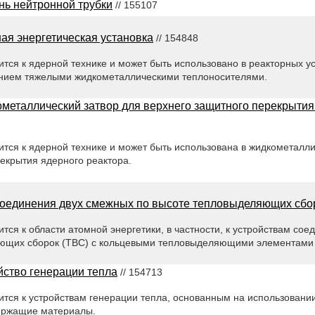
ь нейтронной трубки
// 155107
ая энергетическая установка
// 154848
тся к ядерной технике и может быть использовано в реакторных у
нием тяжелыми жидкометаллическими теплоносителями.
металлический затвор для верхнего защитного перекрытия
тся к ядерной технике и может быть использована в жидкометалли
екрытия ядерного реактора.
соединения двух смежных по высоте тепловыделяющих сбо
тся к области атомной энергетики, в частности, к устройствам со
ющих сборок (ТВС) с кольцевыми тепловыделяющими элементами 
йство генерации тепла
// 154713
тся к устройствам генерации тепла, основанным на использовании
ержащие материалы.