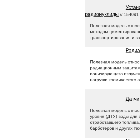
Устан
радионуклиды
// 154091
Полезная модель относ
методом цементирования
транспортирования и з
Радиа
Полезная модель относи
радиационным защитам 
ионизирующего излучен
нагрузки космического 
Датчи
Полезная модель относи
уровня (ДТУ) воды для 
отработавшего топлива,
барботеров и других те