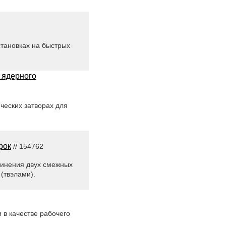
становках на быстрых
 ядерного
ческих затворах для
рок
// 154762
единения двух смежных
(твэлами).
 в качестве рабочего