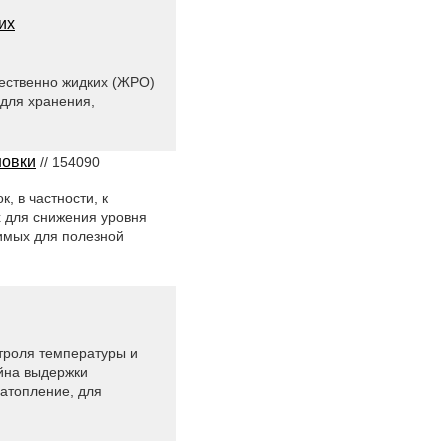
их
щественно жидких (ЖРО)
 для хранения,
новки
// 154090
, в частности, к
 для снижения уровня
имых для полезной
нтроля температуры и
ейна выдержки
затопление, для