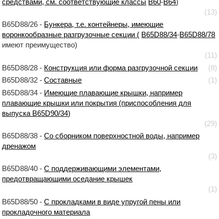
средствами, см. соответствующие классы
B60
-
B64
)
(13)
B65D88/26 -
Бункера, т.е. контейнеры, имеющие
воронкообразные разгрузочные секции (
B65D88/34
-
B65D88/78
имеют преимущество)
(11)
B65D88/28 -
Конструкция или форма разгрузочной секции
(8)
B65D88/32 -
Составные
(1)
B65D88/34 -
Имеющие плавающие крышки, например
плавающие крышки или покрытия (приспособления для
выпуска B65D90/34)
(29)
B65D88/38 -
Со сборником поверхностной воды, например
дренажом
(3)
B65D88/40 -
С поддерживающими элементами,
предотвращающими оседание крышек
(1)
B65D88/50 -
С прокладками в виде упругой пены или
прокладочного материала