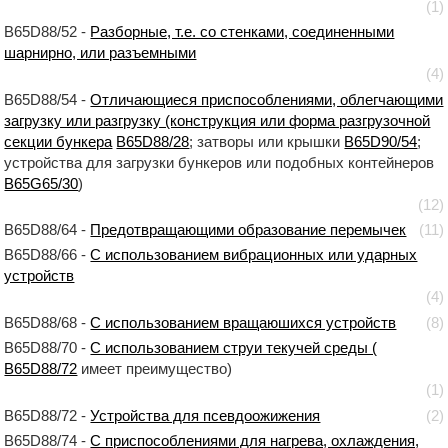
(1)
B65D88/52 -
Разборные, т.е. со стенками, соединенными
шарнирно, или разъемными
(4)
B65D88/54 -
Отличающиеся приспособлениями, облегчающими
загрузку или разгрузку (конструкция или форма разгрузочной
секции бункера
B65D88/28
; затворы или крышки
B65D90/54
;
устройства для загрузки бункеров или подобных контейнеров
B65G65/30
)
(12)
B65D88/64 -
Предотвращающими образование перемычек
(11)
B65D88/66 -
С использованием вибрационных или ударных
устройств
(4)
B65D88/68 -
С использованием вращаюшихся устройств
(8)
B65D88/70 -
С использованием струи текучей среды (
B65D88/72
имеет преимущество)
(1)
B65D88/72 -
Устройства для псевдоожижения
(2)
B65D88/74 -
С приспособлениями для нагрева, охлаждения,