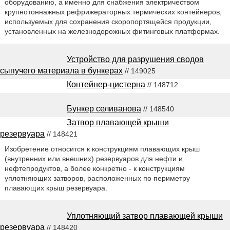
оборудованию, а именно для снабжения электричеством
крупнотоннажных рефрижераторных термических контейнеров,
используемых для сохранения скоропортящейся продукции,
установленных на железнодорожных фитинговых платформах.
Устройство для разрушения сводов
сыпучего материала в бункерах
// 149025
Контейнер-цистерна
// 148712
Бункер селиванова
// 148540
Затвор плавающей крыши
резервуара
// 148421
Изобретение относится к конструкциям плавающих крыш
(внутренних или внешних) резервуаров для нефти и
нефтепродуктов, а более конкретно - к конструкциям
уплотняющих затворов, расположенных по периметру
плавающих крыш резервуара.
Уплотняющий затвор плавающей крыши
резервуара
// 148420