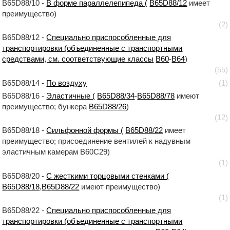
B65D88/10 -
В форме параллелепипеда (
B65D88/12
имеет
преимущество)
(2)
B65D88/12 -
Специально приспособленные для
транспортировки (объединенные с транспортными
средствами, см. соответствующие классы
B60
-
B64
)
(55)
B65D88/14 -
По воздуху
(1)
B65D88/16 -
Эластичные (
B65D88/34
-
B65D88/78
имеют
преимущество; бункера
B65D88/26
)
(12)
B65D88/18 -
Сильфонной формы (
B65D88/22
имеет
преимущество; присоединение вентилей к надувным
эластичным камерам B60C29)
(1)
B65D88/20 -
С жесткими торцовыми стенками (
B65D88/18
,
B65D88/22
имеют преимущество)
(1)
B65D88/22 -
Специально приспособленные для
транспортировки (объединенные с транспортными