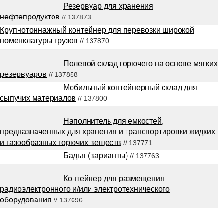
Резервуар для хранения
нефтепродуктов
// 137873
Крупнотоннажный контейнер для перевозки широкой
номенклатуры грузов
// 137870
Полевой склад горючего на основе мягких
резервуаров
// 137858
Мобильный контейнерный склад для
сыпучих материалов
// 137800
Наполнитель для емкостей,
предназначенных для хранения и транспортировки жидких
и газообразных горючих веществ
// 137771
Бадья (варианты)
// 137763
Контейнер для размещения
радиоэлектронного и/или электротехнического
оборудования
// 137696