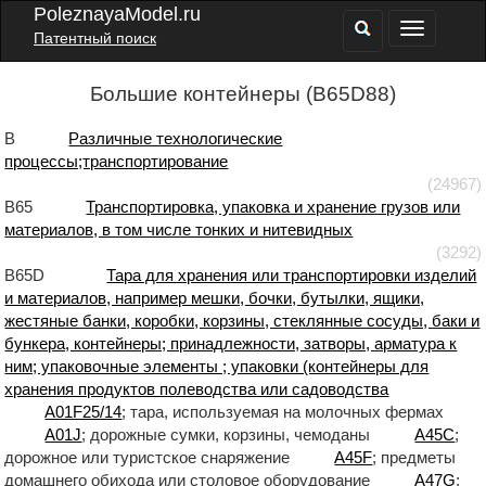
PoleznayaModel.ru
Патентный поиск
Большие контейнеры (B65D88)
B
Различные технологические
процессы;транспортирование
(24967)
B65
Транспортировка, упаковка и хранение грузов или
материалов, в том числе тонких и нитевидных
(3292)
B65D
Тара для хранения или транспортировки изделий
и материалов, например мешки, бочки, бутылки, ящики,
жестяные банки, коробки, корзины, стеклянные сосуды, баки и
бункера, контейнеры; принадлежности, затворы, арматура к
ним; упаковочные элементы ; упаковки (контейнеры для
хранения продуктов полеводства или садоводства
A01F25/14
; тара, используемая на молочных фермах
A01J
; дорожные сумки, корзины, чемоданы
A45C
;
дорожное или туристское снаряжение
A45F
; предметы
домашнего обихода или столовое оборудование
A47G
;