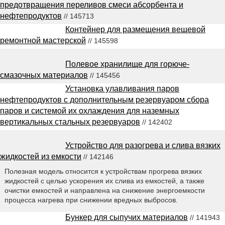
предотвращения переливов смеси абсорбента и
нефтепродуктов
// 145713
Контейнер для размещения вещевой
ремонтной мастерской
// 145598
Полевое хранилище для горюче-
смазочных материалов
// 145456
Установка улавливания паров
нефтепродуктов с дополнительным резервуаром сбора
паров и системой их охлаждения для наземных
вертикальных стальных резервуаров
// 142402
Устройство для разогрева и слива вязких
жидкостей из емкости
// 142146
Полезная модель относится к устройствам прогрева вязких
жидкостей с целью ускорения их слива из емкостей, а также
очистки емкостей и направлена на снижение энергоемкости
процесса нагрева при снижении вредных выбросов.
Бункер для сыпучих материалов
// 141943