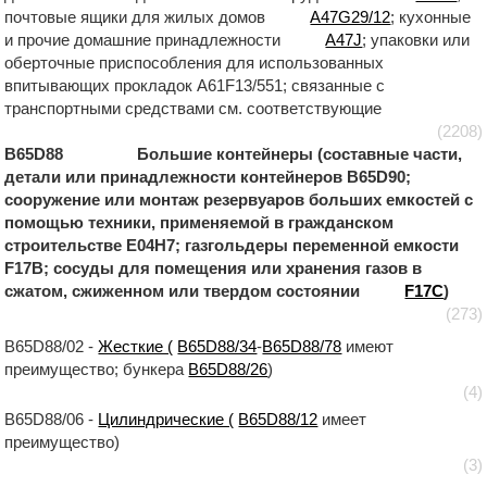
почтовые ящики для жилых домов
A47G29/12
; кухонные
и прочие домашние принадлежности
A47J
; упаковки или
оберточные приспособления для использованных
впитывающих прокладок A61F13/551; связанные с
транспортными средствами см. соответствующие
(2208)
B65D88 Большие контейнеры (составные части,
детали или принадлежности контейнеров B65D90;
сооружение или монтаж резервуаров больших емкостей с
помощью техники, применяемой в гражданском
строительстве E04H7; газгольдеры переменной емкости
F17B; сосуды для помещения или хранения газов в
сжатом, сжиженном или твердом состоянии
F17C
)
(273)
B65D88/02 -
Жесткие (
B65D88/34
-
B65D88/78
имеют
преимущество; бункера
B65D88/26
)
(4)
B65D88/06 -
Цилиндрические (
B65D88/12
имеет
преимущество)
(3)