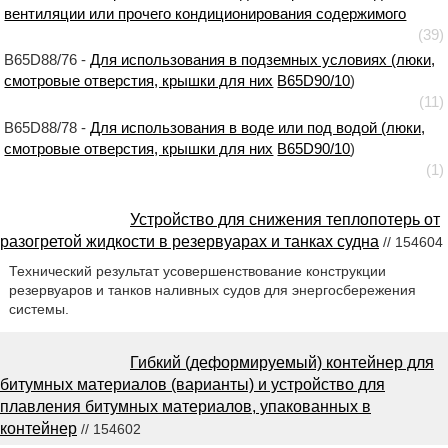
вентиляции или прочего кондиционирования содержимого
(39)
B65D88/76 -
Для использования в подземных условиях (люки,
смотровые отверстия, крышки для них
B65D90/10
)
(11)
B65D88/78 -
Для использования в воде или под водой (люки,
смотровые отверстия, крышки для них
B65D90/10
)
(1)
Устройство для снижения теплопотерь от
разогретой жидкости в резервуарах и танках судна
// 154604
Технический результат усовершенствование конструкции
резервуаров и танков наливных судов для энергосбережения
системы.
Гибкий (деформируемый) контейнер для
битумных материалов (варианты) и устройство для
плавления битумных материалов, упакованных в
контейнер
// 154602