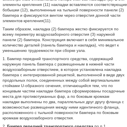
элементы крепления (11) накладки вставляются соответствующие
бобышки (12), выполненные на тыльной поверхности панели (2)
бампера и фиксируются винтом через отверстия донной части
элементов крепления(11).
Таким образом, накладка (2) бампера жестко фиксируется по
всему периметру воздухозаборного отверстия (3) наружной
панели (2) бампера. Конструкция включает в себя минимальное
количество деталей (панель бампера и накладка), что ведет к
уменьшению трудоемкости при сборке узла.
1. Бампер передний транспортного средства, содержащий
наружную панель бампера с размещенным в нижней части
воздухозаборным отверстием, в которое установлена накладка
бампера с интегрированной решеткой, выполненной в виде двух
продольных полок, соединенных между собой вертикальными
стойками U-образного сечения, отличающийся тем, что по
концевым частям накладки бампера сформированы посадочные
места для противотуманных фар, а по боковым кромкам
накладки выполнены по два, параллельных друг другу фланца с
возможностью размещения между ними идентичного фланца,
расположенного с тыльной поверхности бампера по боковым
кромкам воздухозаборного отверстия.
2.
Бампер передний транспортного средства
по п.1,