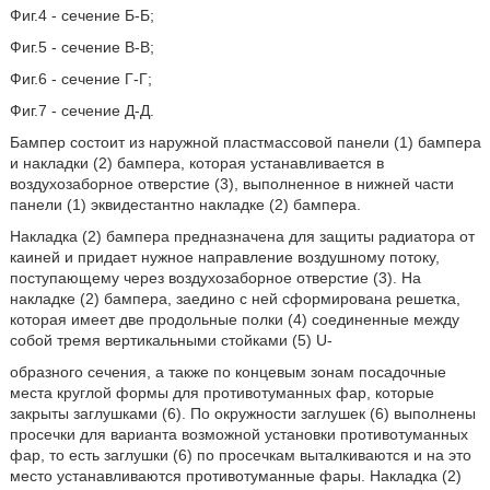
Фиг.4 - сечение Б-Б;
Фиг.5 - сечение В-В;
Фиг.6 - сечение Г-Г;
Фиг.7 - сечение Д-Д.
Бампер состоит из наружной пластмассовой панели (1) бампера
и накладки (2) бампера, которая устанавливается в
воздухозаборное отверстие (3), выполненное в нижней части
панели (1) эквидестантно накладке (2) бампера.
Накладка (2) бампера предназначена для защиты радиатора от
каиней и придает нужное направление воздушному потоку,
поступающему через воздухозаборное отверстие (3). На
накладке (2) бампера, заедино с ней сформирована решетка,
которая имеет две продольные полки (4) соединенные между
собой тремя вертикальными стойками (5) U-
образного сечения, а также по концевым зонам посадочные
места круглой формы для противотуманных фар, которые
закрыты заглушками (6). По окружности заглушек (6) выполнены
просечки для варианта возможной установки противотуманных
фар, то есть заглушки (6) по просечкам выталкиваются и на это
место устанавливаются противотуманные фары. Накладка (2)