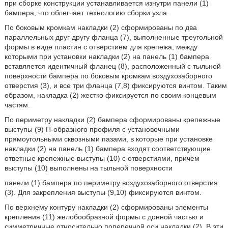
при сборке конструкции устанавливается изнутри панели (1)
бампера, что облегчает технологию сборки узла.
По боковым кромкам накладки (2) сформированы по два
параллельных друг другу фланца (7), выполненные треугольной
формы в виде пластин с отверстием для крепежа, между
которыми при установки накладки (2) на панель (1) бампера
вставляется идентичный фланец (8), расположенный с тыльной
поверхности бампера по боковым кромкам воздухозаборного
отверстия (3), и все три фланца (7,8) фиксируются винтом. Таким
образом, накладка (2) жестко фиксируется по своим концевым
частям.
По периметру накладки (2) бампера сформированы крепежные
выступы (9) П-образного профиля с установочными
прямоугольными сквозными пазами, в которые при установке
накладки (2) на панель (1) бампера входят соответствующие
ответные крепежные выступы (10) с отверстиями, причем
выступы (10) выполнены на тыльной поверхности
панели (1) бампера по периметру воздухозаборного отверстия
(3). Для закрепления выступы (9,10) фиксируются винтом.
По верхнему контуру накладки (2) сформированы элементы
крепления (11) желобообразной формы с донной частью и
симметричные относительно поперечной оси накладки (2). В эти