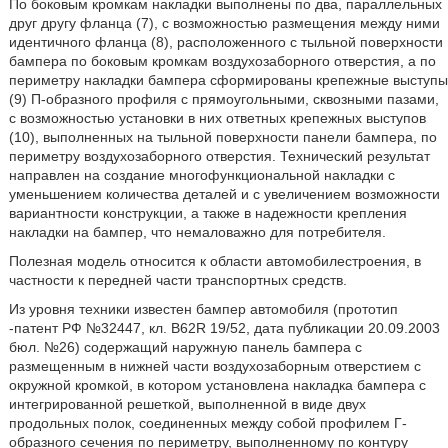
По боковым кромкам накладки выполнены по два, параллельных
друг другу фланца (7), с возможностью размещения между ними
идентичного фланца (8), расположенного с тыльной поверхности
бампера по боковым кромкам воздухозаборного отверстия, а по
периметру накладки бампера сформированы крепежные выступы
(9) П-образного профиля с прямоугольными, сквозными пазами,
с возможностью установки в них ответных крепежных выступов
(10), выполненных на тыльной поверхности панели бампера, по
периметру воздухозаборного отверстия. Технический результат
направлен на создание многофункциональной накладки с
уменьшением количества деталей и с увеличением возможности
вариантности конструкции, а также в надежности крепления
накладки на бампер, что немаловажно для потребителя.
Полезная модель относится к области автомобилестроения, в
частности к передней части транспортных средств.
Из уровня техники известен бампер автомобиля (прототип
-патент РФ №32447, кл. В62R 19/52, дата публикации 20.09.2003
бюл. №26) содержащий наружную панель бампера с
размещенным в нижней части воздухозаборным отверстием с
окружной кромкой, в котором установлена накладка бампера с
интегрированной решеткой, выполненной в виде двух
продольных полок, соединенных между собой профилем Г-
образного сечения по периметру, выполненному по контуру