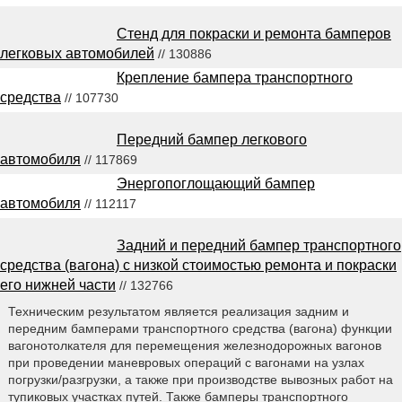
Стенд для покраски и ремонта бамперов
легковых автомобилей
// 130886
Крепление бампера транспортного
средства
// 107730
Передний бампер легкового
автомобиля
// 117869
Энергопоглощающий бампер
автомобиля
// 112117
Задний и передний бампер транспортного
средства (вагона) с низкой стоимостью ремонта и покраски
его нижней части
// 132766
Техническим результатом является реализация задним и
передним бамперами транспортного средства (вагона) функции
вагонотолкателя для перемещения железнодорожных вагонов
при проведении маневровых операций с вагонами на узлах
погрузки/разгрузки, а также при производстве вывозных работ на
тупиковых участках путей. Также бамперы транспортного