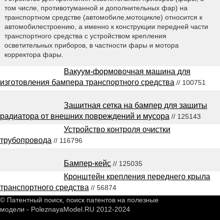
том числе, противотуманной и дополнительных фар) на
транспортном средстве (автомобиле,мотоцикле) относится к
автомобилестроению, а именно к конструкции передней части
транспортного средства с устройством крепления
осветительных приборов, в частности фары и мотора
корректора фары.
Вакуум-формовочная машина для
изготовления бампера транспортного средства
// 100751
Защитная сетка на бампер для защиты
радиатора от внешних повреждений и мусора
// 125143
Устройство контроля очистки
трубопровода
// 116796
Бампер-кейс
// 125035
Кронштейн крепления переднего крыла
транспортного средства
// 56874
© Патентный поиск, поиск патентов на полезные
модели - PoleznayaModel.RU 2012-2024