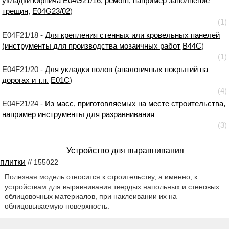
укладки кирпича E04G21/16; ремонт, например заполнение
трещин,
E04G23/02
)
(1)
E04F21/18 -
Для крепления стенных или кровельных панелей
(инструменты для производства мозаичных работ
B44C
)
(1)
E04F21/20 -
Для укладки полов (аналогичных покрытий на
дорогах и т.п.
E01C
)
(4)
E04F21/24 -
Из масс, приготовляемых на месте строительства,
например инструменты для разравнивания
(3)
Устройство для выравнивания
плитки
// 155022
Полезная модель относится к строительству, а именно, к
устройствам для выравнивания твердых напольных и стеновых
облицовочных материалов, при наклеивании их на
облицовываемую поверхность.