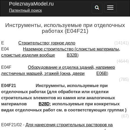
PoleznayaModel.ru
Патентный поиск
Инструменты, используемые при отделочных
работах (E04F21)
E
Строительство; горное дело
(14141)
E04
Наземное строительство (слоистые материалы,
слоистые изделия вообще
B32B
)
(4644)
E04F
Оборудование и отделка зданий, например
лестничных маршей, этажей (окна, двери
E06B
)
(785)
E04F21 Инструменты, используемые при
отделочных работах (для обработки или отделки
строительных элементов из камня или аналогичных
материалов
B28D
; используемые при конкретных
видах отделочных работ см. в соответствующих группах )
(67)
E04F21/02 -
Для нанесения строительных растворов на