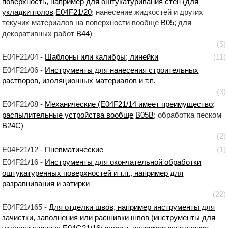
поверхность, например для оштукатуривания стен (для
укладки полов
E04F21/20
; нанесение жидкостей и других
текучих материалов на поверхности вообще
B05
; для
декоративных работ
B44
)
(5)
E04F21/04 -
Шаблоны или калибры; линейки
(11)
E04F21/06 -
Инструменты для нанесения строительных
растворов, изоляционных материалов и т.п.
(3)
E04F21/08 -
Механические (E04F21/14 имеет преимущество;
распылительные устройства вообще
B05B
; обработка песком
B24C
)
(2)
E04F21/12 -
Пневматические
(1)
E04F21/16 -
Инструменты для окончательной обработки
оштукатуренных поверхностей и т.п., например для
разравнивания и затирки
(22)
E04F21/165 -
Для отделки швов, например инструменты для
зачистки, заполнения или расшивки швов (инструменты для