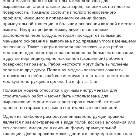
строительных работ и может быть использована для
выравнивания строительных растворов, наносимых на плоские
поверхности.
Правило
состоит из полого тонкостенного
профиля, имеющего в поперечном сечении форму
прямоугольной трапеции, в большем основании которой имеется
выемка. Внутри профиля между двумя основаниями
расположена перегородка, которая проходит от выемки до
меньшего основания и выполнена под прямым углом к меньшему
основанию. Также внутри профиля расположены два ребра
жесткости, одно из которых расположено на большем основании,
а другое перпендикулярно наклонной (скошенной) рабочей
поверхности правила. Ребра жесткости могут быть выполнены
оппозитно друг другу. Полезная модель позволяет сочетать
относительно небольшой вес инструмента, а также достаточно
жесткую конструкцию в целом. 1 з.п. ф-лы, 1 ил.
Полезная модель относится к ручным инструментам для
строительных работ и может быть использована для
выравнивания строительных растворов и смесей, которые
наносят на горизонтальные и вертикальные поверхности.
Одной из наиболее распространенных конструкций правила
является правило-трапеция в виде полой доски из алюминия или
его сплавов, имеющее в сечении форму прямоугольной
трапеции. Длина правила может достигать полутора метров для