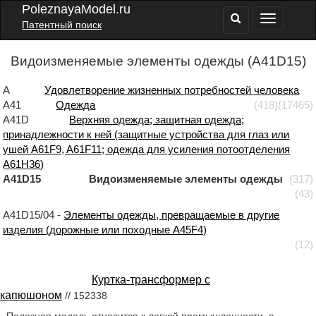
PoleznayaModel.ru
Патентный поиск
Видоизменяемые элементы одежды (A41D15)
A
Удовлетворение жизненных потребностей человека
A41
Одежда
(418)
(17465)
A41D
Верхняя одежда; защитная одежда;
принадлежности к ней (защитные устройства для глаз или
ушей A61F9, A61F11; одежда для усиления потоотделения
A61H36)
A41D15 Видоизменяемые элементы одежды
(317)
(43)
A41D15/04 -
Элементы одежды, превращаемые в другие
изделия (дорожные или походные A45F4)
(12)
Куртка-трансформер с
капюшоном
// 152338
Полезная модель относится к легкой промышленности, в