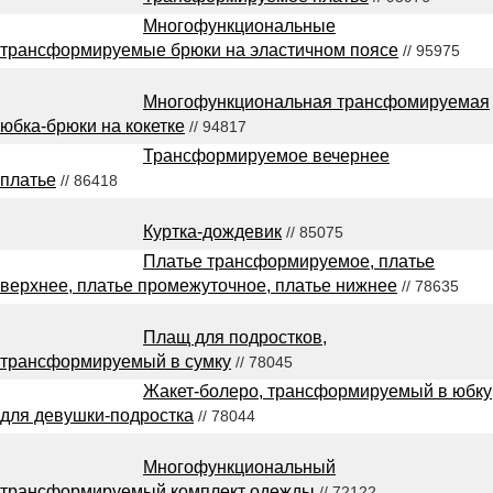
Многофункциональные
трансформируемые брюки на эластичном поясе
// 95975
Многофункциональная трансфомируемая
юбка-брюки на кокетке
// 94817
Трансформируемое вечернее
платье
// 86418
Куртка-дождевик
// 85075
Платье трансформируемое, платье
верхнее, платье промежуточное, платье нижнее
// 78635
Плащ для подростков,
трансформируемый в сумку
// 78045
Жакет-болеро, трансформируемый в юбку
для девушки-подростка
// 78044
Многофункциональный
трансформируемый комплект одежды
// 72122