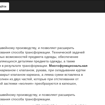
айти
 швейному производству, и позволяет расширить
ования способа трансформации. Технической задачей
ных возможностей предмета одежды, обеспечение
вляющихся деталями предмета одежды, а также
я в результате трансформации.
Многофункциональная
 карманом с клапаном, рукава, при складывании куртки
 закрыт клапаном кармана, а лямка сумки вставлена в
нен из двух частей, которые при отстегивании от
ой застежки «молния» преобразуются в капюшон,
 швейному производству, и позволяет расширить
ования способа трансформации.