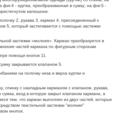
 фиг.4 - куртка, преобразованная в сумку; на фиг.5 -
пристегнутом капюшоне.
олочку 2, рукава 3, карман 4, присоединенный к
ном 5, который застегивается с помощью застежки
ильной застежки «молния». Карман преобразуется в
единения частей кармана по фигурным сторонам
 при помощи кнопок 11.
сумку закрывается клапаном 5.
банием на полочку низа и верха куртки и
, спинку с накладным карманом с клапаном, рукава,
 сумка, вход в которую закрыт клапаном кармана, а
яся тем, что карман выполнен из двух частей, которые
средством текстильной застежки "молния"
вом кнопок.