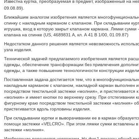
Известна куртка, преобразуемая в предмет, изображенный на ней
09.08.89).
Ближайшим аналогом изобретения является многофункциональная
спинку с накладным карманом с клапаном. При складывании курт
игрушка, вход в которую закрыт клапаном кармана. Лямки сумки 
клапана на спинке (US, 4689831 А, кл. А 41 В 1/00, 01.09.87)
Недостатком данного решения является невозможность использ
узла изделия.
Технической задачей предлагаемого изобретения является рас
одежды, обеспечение трансформации без привлечения дополни
одежды, а также повышение технологичности конструкции издел
Поставленная задача достигается тем, что в многофункционально
накладным карманом с клапаном, накладной карман выполнен из
посредством текстильной застежки «молния», и пристегивается к
«молния» и имеет кнопки по верхнему срезу. При отстегивании к
фигурному краю посредством текстильной застежки «молния» об
пристегивается вдоль горловины изделия.
При складывании куртки и выворачивании ее в карман образуетс
помощи застежки «VELCRO». При этом лямки сумки вставлены в 
застежки «молния».
Изобретение поясняется чертежами. На фиг.1 показан общий вид