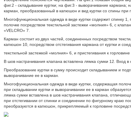
фиг.2 - складывание куртки; на фиг.3 - выворачивание кармана; на
карман, преобразованный в капюшон и вид куртки со спины при 
Многофункциональная одежда в виде куртки содержит спинку 1, п
полочке посредством текстильной застежки «молния» 6, с клапа
«VELCRO» 7.
Карман состоит из двух частей, соединенных посредством текст
капюшон 10, посредством отстегивания кармана от куртки и со
текстильной застежкой «молния» 6, и пристегивания к горловине
В шов настрачивания клапана вставлена лямка сумки 12. Вход в 
Преобразование куртки в сумку происходит складыванием и подги
выворачивание ее в карман.
Многофункциональная одежда в виде куртки, содержащая полочку
при складывании куртки и выворачивании ее в карман образуется
лямка сумки вставлена в шов настрачивания клапана, отличающа
при отстегивании от спинки и соединении по фигурному краю по
преобразуются в капюшон, прикрепляемый к горловине посредст