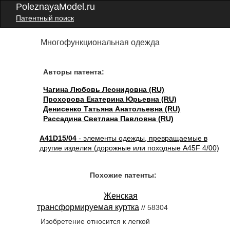
PoleznayaModel.ru
Патентный поиск
Многофункциональная одежда
Авторы патента:
Чагина Любовь Леонидовна (RU)
Прохорова Екатерина Юрьевна (RU)
Денисенко Татьяна Анатольевна (RU)
Рассадина Светлана Павловна (RU)
A41D15/04
- элементы одежды, превращаемые в
другие изделия (дорожные или походные A45F 4/00)
Похожие патенты:
Женская
трансформируемая куртка
// 58304
Изобретение относится к легкой