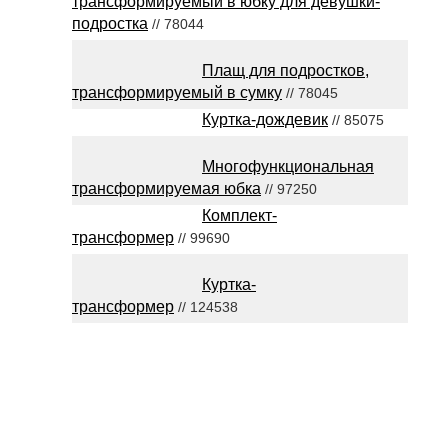
трансформируемый в юбку для девушки-
подростка
// 78044
Плащ для подростков,
трансформируемый в сумку
// 78045
Куртка-дождевик
// 85075
Многофункциональная
трансформируемая юбка
// 97250
Комплект-
трансформер
// 99690
Куртка-
трансформер
// 124538