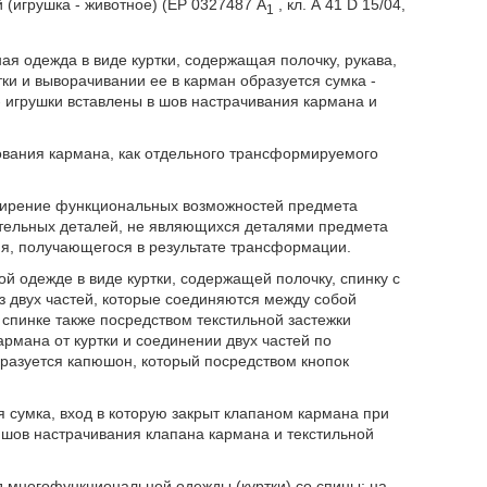
 (игрушка - животное) (ЕР 0327487 A
, кл. А 41 D 15/04,
1
 одежда в виде куртки, содержащая полочку, рукава,
ки и выворачивании ее в карман образуется сумка -
- игрушки вставлены в шов настрачивания кармана и
ования кармана, как отдельного трансформируемого
ширение функциональных возможностей предмета
тельных деталей, не являющихся деталями предмета
ия, получающегося в результате трансформации.
й одежде в виде куртки, содержащей полочку, спинку с
 двух частей, которые соединяются между собой
 спинке также посредством текстильной застежки
армана от куртки и соединении двух частей по
разуется капюшон, который посредством кнопок
я сумка, вход в которую закрыт клапаном кармана при
шов настрачивания клапана кармана и текстильной
 многофункциональной одежды (куртки) со спины; на