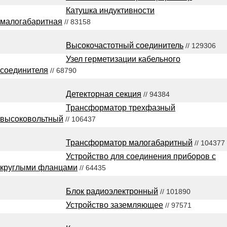
Катушка индуктивности
малогабаритная
// 83158
Высокочастотный соединитель
// 129306
Узел герметизации кабельного
соединителя
// 68790
Детекторная секция
// 94384
Трансформатор трехфазный
высоковольтный
// 106437
Трансформатор малогабаритный
// 104377
Устройство для соединения приборов с
круглыми фланцами
// 64435
Блок радиоэлектронный
// 101890
Устройство заземляющее
// 97571