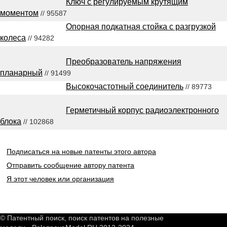
Ключ с регулируемым крутящим
моментом
// 95587
Опорная подкатная стойка с разгрузкой
колеса
// 94282
Преобразователь напряжения
планарный
// 91499
Высокочастотный соединитель
// 89773
Герметичный корпус радиоэлектронного
блока
// 102868
Подписаться на новые патенты этого автора
Отправить сообщение автору патента
Я этот человек или организация
© Патентный поиск, поиск патентов на полезные