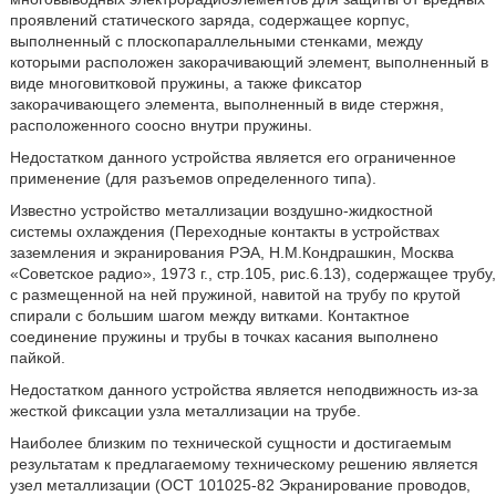
проявлений статического заряда, содержащее корпус,
выполненный с плоскопараллельными стенками, между
которыми расположен закорачивающий элемент, выполненный в
виде многовитковой пружины, а также фиксатор
закорачивающего элемента, выполненный в виде стержня,
расположенного соосно внутри пружины.
Недостатком данного устройства является его ограниченное
применение (для разъемов определенного типа).
Известно устройство металлизации воздушно-жидкостной
системы охлаждения (Переходные контакты в устройствах
заземления и экранирования РЭА, Н.М.Кондрашкин, Москва
«Советское радио», 1973 г., стр.105, рис.6.13), содержащее трубу,
с размещенной на ней пружиной, навитой на трубу по крутой
спирали с большим шагом между витками. Контактное
соединение пружины и трубы в точках касания выполнено
пайкой.
Недостатком данного устройства является неподвижность из-за
жесткой фиксации узла металлизации на трубе.
Наиболее близким по технической сущности и достигаемым
результатам к предлагаемому техническому решению является
узел металлизации (ОСТ 101025-82 Экранирование проводов,