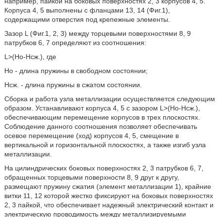
например, пайкой на боковых поверхностях 2, 3 корпусов 4, 5.
Корпуса 4, 5 выполнены с фланцами 13, 14 (Фиг.1),
содержащими отверстия под крепежные элементы.
Зазор L (Фиг.1, 2, 3) между торцевыми поверхностями 8, 9
патрубков 6, 7 определяют из соотношения:
L>(Но-Нсж.), где
Но - длина пружины в свободном состоянии;
Нсж. - длина пружины в сжатом состоянии.
Сборка и работа узла металлизации осуществляется следующим
образом. Устанавливают корпуса 4, 5 с зазором L>(Но-Нсж.),
обеспечивающим перемещение корпусов в трех плоскостях.
Соблюдение данного соотношения позволяет обеспечивать
осевое перемещение (ход) корпусов 4, 5, смещение в
вертикальной и горизонтальной плоскостях, а также изгиб узла
металлизации.
На цилиндрических боковых поверхностях 2, 3 патрубков 6, 7,
обращенных торцевыми поверхности 8, 9 друг к другу,
размещают пружину сжатия (элемент металлизации 1), крайние
витки 11, 12 которой жестко фиксируют на боковых поверхностях
2, 3 пайкой, что обеспечивает надежный электрический контакт и
электрическую проводимость между металлизируемыми