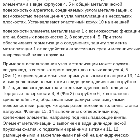
элементами в виде корпусов 4, 5 и общей металлической
поверхностью агрегатов, соединяемых узлом металлизации, с
возможностью перемещения узла металлизации в нескольких
плоскостях. Устанавливают эластичный кожух 10 на внешней
поверхности элемента металлизации 1 с возможностью фиксации
его на боковых поверхностях 2, 3 корпусов 4, 5. При этом
обеспечивают герметизацию соединения, защиту элемента
металлизации 1 от воздействия агрессивных сред и механических
повреждений витков пружины.
Примером использования узла металлизации может служить
воздуховод, в состав которого входят два полых корпуса 4, 5
(Фиг.1) с присоединительными прямоугольными фланцами 13, 14
и выступающими элементами в виде цилиндрических патрубков
6, 7 одинакового диаметра и стенками одинаковой толщины.
Торцевые поверхности 8, 9 (Фиг.2) патрубков 6, 7 выполнены
криволинейными, образованными радиусными выпуклыми
поверхностями, радиус которых равен половине толщины стенки
патрубка. Фланцы 13, 14 выполнены с отверстиями под
крепежные элементы, например под невыпадающие винты.
Элемент металлизации 1 выполнен в виде цилиндрической
пружины сжатия, с поджатыми крайними витками 11, 12,
размещенными и закрепленными пайкой на цилиндрических