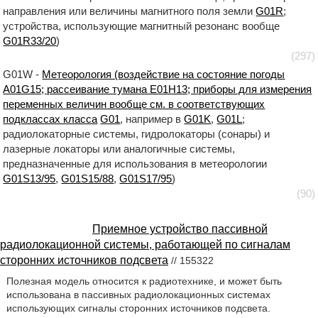
направления или величины магнитного поля земли
G01R
;
устройства, использующие магнитный резонанс вообще
G01R33/20
)
(297)
G01W -
Метеорология (воздействие на состояние погоды
A01G15; рассеивание тумана E01H13; приборы для измерения
переменных величин вообще см. в соответствующих
подклассах класса
G01
, например в
G01K
,
G01L
;
радиолокаторные системы, гидролокаторы (сонары) и
лазерные локаторы или аналогичные системы,
предназначенные для использования в метеорологии
G01S13/95
,
G01S15/88
,
G01S17/95
)
(90)
Приемное устройство пассивной
радиолокационной системы, работающей по сигналам
сторонних источников подсвета
// 155322
Полезная модель относится к радиотехнике, и может быть
использована в пассивных радиолокационных системах
использующих сигналы сторонних источников подсвета.