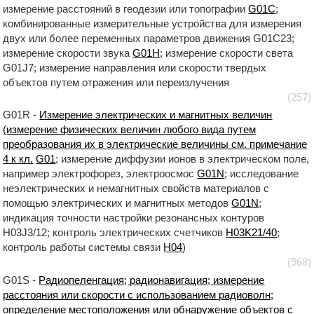
измерение расстояний в геодезии или топографии
G01C
;
комбинированные измерительные устройства для измерения
двух или более переменных параметров движения G01C23;
измерение скорости звука
G01H
; измерение скорости света
G01J7; измерение направления или скорости твердых
объектов путем отражения или переизлучения
(257)
G01R -
Измерение электрических и магнитных величин
(измерение физических величин любого вида путем
преобразования их в электрические величины см. примечание
4 к кл.
G01
; измерение диффузии ионов в электрическом поле,
например электрофорез, электроосмос
G01N
; исследование
неэлектрических и немагнитных свойств материалов с
помощью электрических и магнитных методов
G01N
;
индикация точности настройки резонансных контуров
H03J3/12; контроль электрических счетчиков
H03K21/40
;
контроль работы системы связи
H04
)
(968)
G01S -
Радиопеленгация; радионавигация; измерение
расстояния или скорости с использованием радиоволн;
определение местоположения или обнаружение объектов с