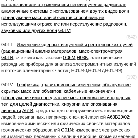
использованием отражения или переизлучения радиоволн;
аналогичные системы с использованием других видов волн
(обнаружение масс или объектов способами, не
использующими отражение или переизлучение радиоволн,
звуковых или других волн
G01V
)
(642)
G01T -
Измерение ядерных излучений и рентгеновских лучей
(радиационный анализ материалов, масс-спектрометрия
G01N
; счетчики как таковые
G06M
,
H03K
; электрические
разрядные приборы для анализа электромагнитных излучений
и потоков элементарных частиц H01J40,H01J47,H01J49)
(192)
G01V -
Геофизика; гравитационные измерения; обнаружение
скрытых масс или объектов; кабельные наконечники
(обнаружение или определение местоположения инородных
тел для целей диагностики, хирургии или опознавания
личности
A61B
; средства для обнаружения местонахождения
людей, засыпанных, например, снежной лавиной
A63B29/02
;
измерение химических или физических свойств материалов
геологических образований
G01N
; измерение электрических
или магнитных переменных величин вообще, кроме измерения