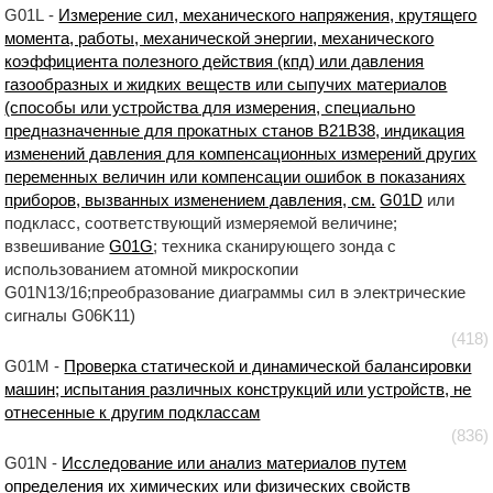
G01L -
Измерение сил, механического напряжения, крутящего
момента, работы, механической энергии, механического
коэффициента полезного действия (кпд) или давления
газообразных и жидких веществ или сыпучих материалов
(способы или устройства для измерения, специально
предназначенные для прокатных станов B21B38, индикация
изменений давления для компенсационных измерений других
переменных величин или компенсации ошибок в показаниях
приборов, вызванных изменением давления, см.
G01D
или
подкласс, соответствующий измеряемой величине;
взвешивание
G01G
; техника сканирующего зонда с
использованием атомной микроскопии
G01N13/16;преобразование диаграммы сил в электрические
сигналы G06K11)
(418)
G01M -
Проверка статической и динамической балансировки
машин; испытания различных конструкций или устройств, не
отнесенные к другим подклассам
(836)
G01N -
Исследование или анализ материалов путем
определения их химических или физических свойств