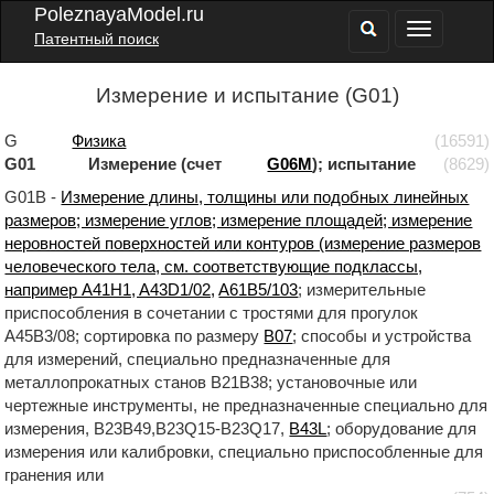
PoleznayaModel.ru
Патентный поиск
Измерение и испытание (G01)
G
Физика
(16591)
G01 Измерение (счет
G06M
); испытание
(8629)
G01B -
Измерение длины, толщины или подобных линейных
размеров; измерение углов; измерение площадей; измерение
неровностей поверхностей или контуров (измерение размеров
человеческого тела, см. соответствующие подклассы,
например A41H1, A43D1/02,
A61B5/103
; измерительные
приспособления в сочетании с тростями для прогулок
A45B3/08; сортировка по размеру
B07
; способы и устройства
для измерений, специально предназначенные для
металлопрокатных станов B21B38; установочные или
чертежные инструменты, не предназначенные специально для
измерения, B23B49,B23Q15-B23Q17,
B43L
; оборудование для
измерения или калибровки, специально приспособленные для
гранения или