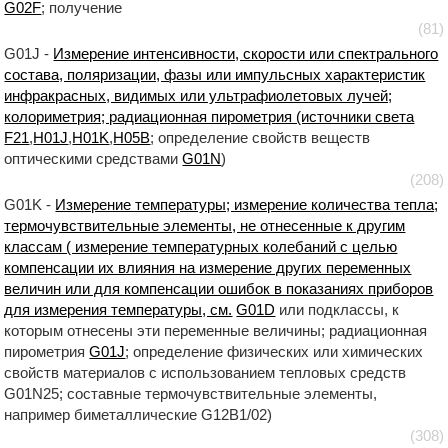
G02F
; получение
(81)
G01J -
Измерение интенсивности, скорости или спектрального
состава, поляризации, фазы или импульсных характеристик
инфракрасных, видимых или ультрафиолетовых лучей;
колориметрия; радиационная пирометрия (источники света
F21
,
H01J
,
H01K
,
H05B
; определение свойств веществ
оптическими средствами
G01N
)
(208)
G01K -
Измерение температуры; измерение количества тепла;
термочувствительные элементы, не отнесенные к другим
классам ( измерение температурных колебаний с целью
компенсации их влияния на измерение других переменных
величин или для компенсации ошибок в показаниях приборов
для измерения температуры, см.
G01D
или подклассы, к
которым отнесены эти переменные величины; радиационная
пирометрия
G01J
; определение физических или химических
свойств материалов с использованием тепловых средств
G01N25; составные термочувствительные элементы,
например биметаллические G12B1/02)
(308)