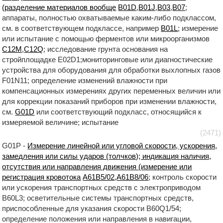
(разделение материалов вообще
B01D
,
B01J
,
B03
,
B07
;
аппараты, полностью охватываемые каким-либо подклассом,
см. в соответствующем подклассе, например
B01L
; измерение
или испытание с помощью ферментов или микроорганизмов
C12M
,
C12Q
; исследование грунта основания на
стройплощадке E02D1;мониторинговые или диагностические
устройства для оборудования для обработки выхлопных газов
F01N11; определение изменений влажности при
компенсационных измерениях других переменных величин или
для коррекции показаний приборов при изменении влажности,
см.
G01D
или соответствующий подкласс, относящийся к
измеряемой величине; испытание
(2471)
G01P -
Измерение линейной или угловой скорости, ускорения,
замедления или силы ударов (толчков); индикация наличия,
отсутствия или направления движения (измерение или
регистрация кровотока
A61B5/02
,
A61B8/06
; контроль скорости
или ускорения транспортных средств с электроприводом
B60L3; осветительные системы транспортных средств,
приспособленные для указания скорости B60Q1/54;
определение положения или направления в навигации,