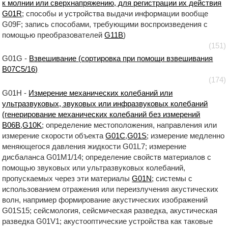
к молнии или сверхнапряжению, для регистрации их действия
G01R
; способы и устройства выдачи информации вообще
G09F; запись способами, требующими воспроизведения с
помощью преобразователей
G11B
)
(151)
G01G -
Взвешивание (сортировка при помощи взвешивания
B07C5/16)
(174)
G01H -
Измерение механических колебаний или
ультразвуковых, звуковых или инфразвуковых колебаний
(генерирование механических колебаний без измерений
B06B
,
G10K
; определение местоположения, направления или
измерение скорости объекта
G01C
,
G01S
; измерение медленно
меняющегося давления жидкости G01L7; измерение
дисбаланса G01M1/14; определение свойств материалов с
помощью звуковых или ультразвуковых колебаний,
пропускаемых через эти материалы
G01N
; системы с
использованием отражения или переизлучения акустических
волн, например формирование акустических изображений
G01S15; сейсмология, сейсмическая разведка, акустическая
разведка G01V1; акустооптические устройства как таковые