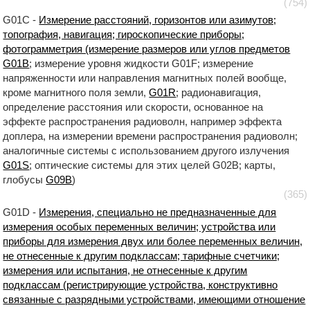
(754)
G01C -
Измерение расстояний, горизонтов или азимутов;
топография, навигация; гироскопические приборы;
фотограмметрия (измерение размеров или углов предметов
G01B
; измерение уровня жидкости G01F; измерение
напряженности или направления магнитных полей вообще,
кроме магнитного поля земли,
G01R
; радионавигация,
определение расстояния или скорости, основанное на
эффекте распространения радиоволн, например эффекта
доплера, на измерении времени распространения радиоволн;
аналогичные системы с использованием другого излучения
G01S
; оптические системы для этих целей G02B; карты,
глобусы
G09B
)
(365)
G01D -
Измерения, специально не предназначенные для
измерения особых переменных величин; устройства или
приборы для измерения двух или более переменных величин,
не отнесенные к другим подклассам; тарифные счетчики;
измерения или испытания, не отнесенные к другим
подклассам (регистрирующие устройства, конструктивно
связанные с разрядными устройствами, имеющими отношение