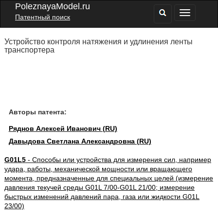
PoleznayaModel.ru
Патентный поиск
Устройство контроля натяжения и удлинения ленты
транспортера
Авторы патента:
Ряднов Алексей Иванович (RU)
Давыдова Светлана Александровна (RU)
G01L5
- Способы или устройства для измерения сил, например
удара, работы, механической мощности или вращающего
момента, предназначенные для специальных целей (измерение
давления текучей среды G01L 7/00-G01L 21/00; измерение
быстрых изменений давлений пара, газа или жидкости G01L
23/00)