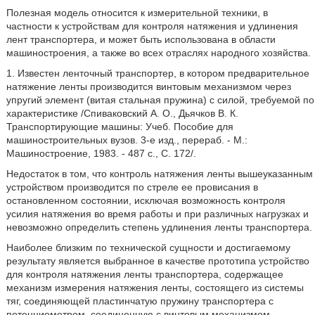
Полезная модель относится к измерительной техники, в
частности к устройствам для контроля натяжения и удлинения
лент транспортера, и может быть использована в области
машиностроения, а также во всех отраслях народного хозяйства.
1. Известен ленточный транспортер, в котором предварительное
натяжение ленты производится винтовым механизмом через
упругий элемент (витая стальная пружина) с силой, требуемой по
характеристике /Спиваковский А. О., Дьячков В. К.
Транспортирующие машины: Учеб. Пособие для
машиностроительных вузов. 3-е изд., перераб. - М.:
Машиностроение, 1983. - 487 с., С. 172/.
Недостаток в том, что контроль натяжения ленты вышеуказанным
устройством производится по стреле ее провисания в
остановленном состоянии, исключая возможность контроля
усилия натяжения во время работы и при различных нагрузках и
невозможно определить степень удлинения ленты транспортера.
Наиболее близким по технической сущности и достигаемому
результату является выбранное в качестве прототипа устройство
для контроля натяжения ленты транспортера, содержащее
механизм измерения натяжения ленты, состоящего из системы
тяг, соединяющей пластинчатую пружину транспортера с
потенциометром, соединенную с винтовым механизмом