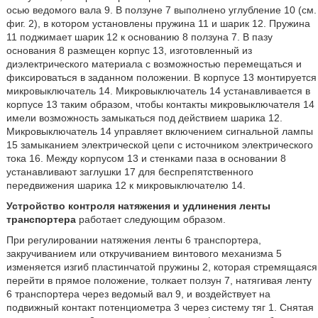
осью ведомого вала 9. В ползуне 7 выполнено углубление 10 (см.
фиг. 2), в котором установлены пружина 11 и шарик 12. Пружина
11 поджимает шарик 12 к основанию 8 ползуна 7. В пазу
основания 8 размещен корпус 13, изготовленный из
диэлектрического материала с возможностью перемещаться и
фиксироваться в заданном положении. В корпусе 13 монтируется
микровыключатель 14. Микровыключатель 14 устанавливается в
корпусе 13 таким образом, чтобы контакты микровыключателя 14
имели возможность замыкаться под действием шарика 12.
Микровыключатель 14 управляет включением сигнальной лампы
15 замыканием электрической цепи с источником электрического
тока 16. Между корпусом 13 и стенками паза в основании 8
устанавливают заглушки 17 для беспрепятственного
передвижения шарика 12 к микровыключателю 14.
Устройство контроля натяжения и удлинения ленты
транспортера
работает следующим образом.
При регулировании натяжения ленты 6 транспортера,
закручиванием или откручиванием винтового механизма 5
изменяется изгиб пластинчатой пружины 2, которая стремящаяся
перейти в прямое положение, толкает ползун 7, натягивая ленту
6 транспортера через ведомый вал 9, и воздействует на
подвижный контакт потенциометра 3 через систему тяг 1. Снятая