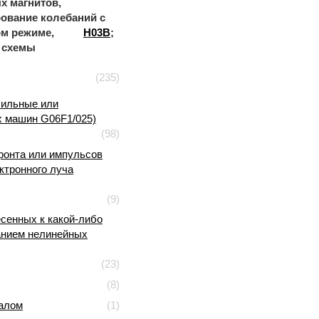
х магнитов,
рование колебаний с
ом режиме,
H03B
;
 схемы
(235)
бильные или
 машин G06F1/025)
(98)
ронта или импульсов
ктронного луча
(9)
сенных к какой-либо
ванием нелинейных
(23)
(8)
алом
(1)