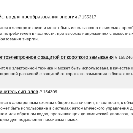
йство для преобразования энергии
// 155317
тся к электротехнике и может быть использовано в системах прео
а потребителей в частности, при высоких напряжениях с емкостны
бразования энергии.
оптоэлектронное с защитой от короткого замыкания
// 155246
тся к электронной технике и может быть использована в качестве 
ктронной развязкой с защитой от короткого замыкания в блоках пи
ичитель сигналов
// 154309
тся к электронным схемам общего назначения, в частности, к обл
может быть использована в системах автоматического управления 
ьном или обратном кодах, превышающих динамический диапазон, в 
циях для подавления пассивных помех.