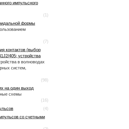
нного импульсного
(1)
соидальной формы
пользованием
(7)
ия контактов (выбор
1J2/405; устройства
ройства в волноводах
рных систем,
(98)
их на один выход
рные схемы
(16)
ульсов
(4)
импульсов со счетными
(2)