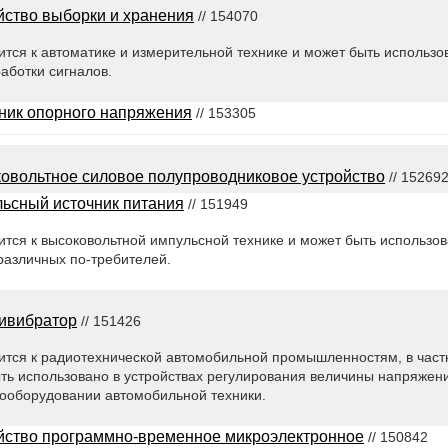
йство выборки и хранения
// 154070
тся к автоматике и измерительной технике и может быть использов
аботки сигналов.
ник опорного напряжения
// 153305
овольтное силовое полупроводниковое устройство
// 15269
ьсный источник питания
// 151949
тся к высоковольтной импульсной технике и может быть использов
различных по-требителей.
ивибратор
// 151426
ится к радиотехнической автомобильной промышленностям, в част
ть использовано в устройствах регулирования величины напряжени
рооборудовании автомобильной техники.
йство программно-временное микроэлектронное
// 150842