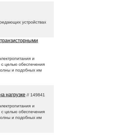
ередающих устройствах
я транзисторными
электропитания и
 с целью обеспечения
волны и подобных им
на нагрузке
// 149841
электропитания и
 с целью обеспечения
волны и подобных им