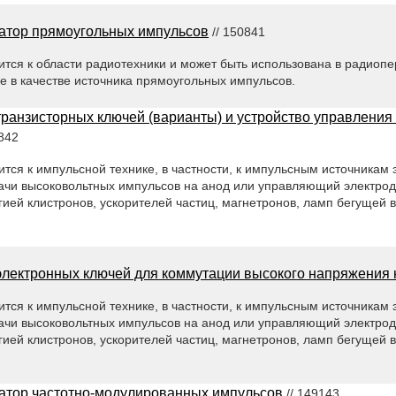
атор прямоугольных импульсов
// 150841
ится к области радиотехники и может быть использована в радиоп
е в качестве источника прямоугольных импульсов.
транзисторных ключей (варианты) и устройство управлени
842
тся к импульсной технике, в частности, к импульсным источникам 
ачи высоковольтных импульсов на анод или управляющий электрод
ией клистронов, ускорителей частиц, магнетронов, ламп бегущей 
электронных ключей для коммутации высокого напряжения 
тся к импульсной технике, в частности, к импульсным источникам 
ачи высоковольтных импульсов на анод или управляющий электрод
ией клистронов, ускорителей частиц, магнетронов, ламп бегущей 
атор частотно-модулированных импульсов
// 149143