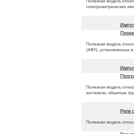
Полезная модель относи
спектрометрических им
Импул
Перек
Полезная модель относи
(АФУ), установленных в
Импул
Прогр
Полезная модель относи
костюмом, обшитым тру
Реле 
Полезная модель относи