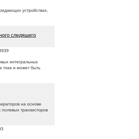
ередающих устройствах,
ного следящего
8939
овых интегральных
 тока и может быть
нераторов на основе
 полевых транзисторов
93