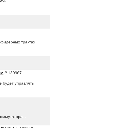
отки
-фидерных трактах
ом
// 139967
е будет управлять
оммутатора. .