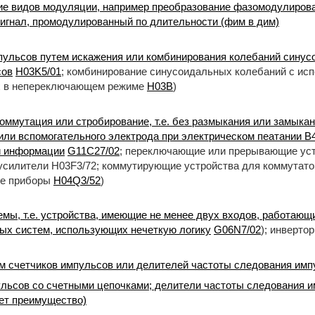
е видов модуляции, например преобразование фазомодулирова
игнал, промодулированный по длительности (фим в дим)
пульсов путем искажения или комбинирования колебаний сину
сов
H03K5/01
; комбинирование синусоидальных колебаний с ис
х в непереключающем режиме
H03B
)
оммутация или стробирование, т.е. без размыкания или замыкан
ли вспомогательного электрода при электрическом пеатании B4
и информации
G11C27/02
; переключающие или прерывающие уст
усилители H03F3/72; коммутирующие устройства для коммутато
ие приборы
H04Q3/52
)
емы, т.е. устройства, имеющие не менее двух входов, работающ
ых систем, использующих нечеткую логику
G06N7/02
); инверто
 счетчиков импульсов или делителей частоты следования имп
льсов со счетными цепочками; делители частоты следования 
ет преимущество)