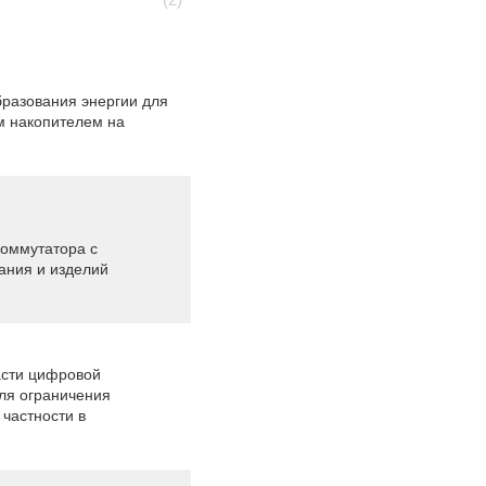
бразования энергии для
м накопителем на
коммутатора с
тания и изделий
асти цифровой
для ограничения
частности в