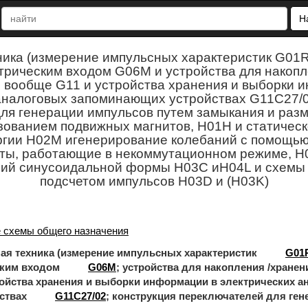
Н
ника (измерение импульсных характеристик G01R
ктрическим входом G06M и устройства для накопл
вообще G11 и устройства хранения и выборки 
аналоговых запоминающих устройствах G11C27/0
ля генерации импульсов путем замыкания и разм
зованием подвижных магнитов, H01H и статичес
ргии H02M игенерирование колебаний с помощь
ты, работающие в некоммутационном режиме, H
ний синусоидальной формы H03C иH04L и схемы 
подсчетом импульсов H03D и (H03K)
 схемы общего назначения
хника (измерение импульсных характеристик
G01
ским входом
G06M
; устройства для накопления /хране
ройства хранения и выборки информации в электрических 
ствах
G11C27/02
; конструкция переключателей для ге