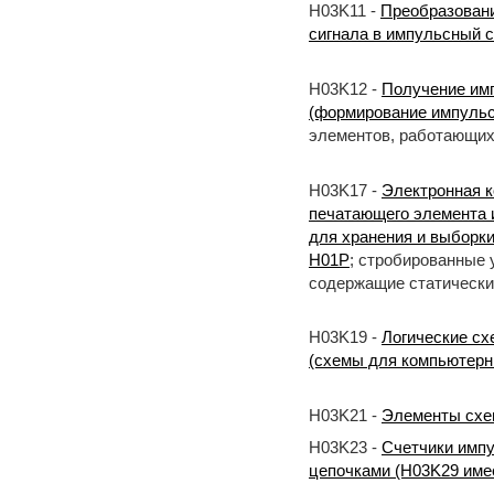
H03K11 -
Преобразовани
сигнала в импульсный с
H03K12 -
Получение им
(формирование импуль
элементов, работающи
H03K17 -
Электронная к
печатающего элемента и
для хранения и выборк
H01P
; стробированные 
содержащие статическ
H03K19 -
Логические сх
(схемы для компьютерн
H03K21 -
Элементы схем
H03K23 -
Счетчики импу
цепочками (H03K29 име