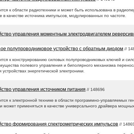
тся к области радиотехники и может быть использована в радиоп
е в качестве источника импульсов, модулированных по частоте.
йство управления моментным электродвигателем реверсив
ое полупроводниковое устройство с обратным диодом
// 14
ится к конструированию силовых полупроводниковых ключей и сил
мущества полевого управления и биполярного механизма переноса
и устройствах энергетической электроники.
йство управления источником питания
// 148696
тся к электронной технике в области программно-управляемых ге
и может применяться в качестве универсального драйвера мощных
йство формирования спектрометрических импульсов
// 1486