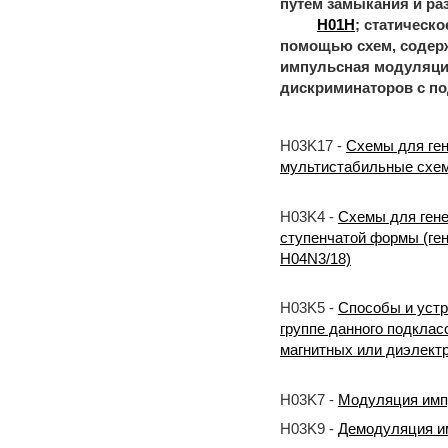
путем замыкания и ра
H01H
; статическ
помощью схем, содер
импульсная модуляц
дискриминаторов с п
H03K17 -
Схемы для ген
мультистабильные схем
H03K4 -
Схемы для гене
ступенчатой формы (ген
H04N3/18)
H03K5 -
Способы и устр
группе данного подклас
магнитных или диэлектр
H03K7 -
Модуляция имп
H03K9 -
Демодуляция и