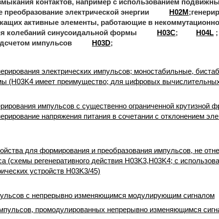
змыкания контактов, например с использованием подвижны
ое преобразование электрической энергии
H02M
;генери
жащих активные элементы, работающие в некоммутационн
ия колебаний синусоидальной формы
H03C
;
H04L
;
одсчетом импульсов
H03D
;
ерирования электрических импульсов; моностабильные, биста
ы (H03K4 имеет преимущество; для цифровых вычислительных
рирования импульсов с существенно ограниченной крутизной ф
ерирование напряжения питания в сочетании с отклонением эле
ойства для формирования и преобразования импульсов, не отне
са (схемы регенеративного действия H03K3,H03K4; с использо
ических устройств H03K3/45)
ульсов с непрерывно изменяющимся модулирующим сигналом
мпульсов, промодулированных непрерывно изменяющимся сигн