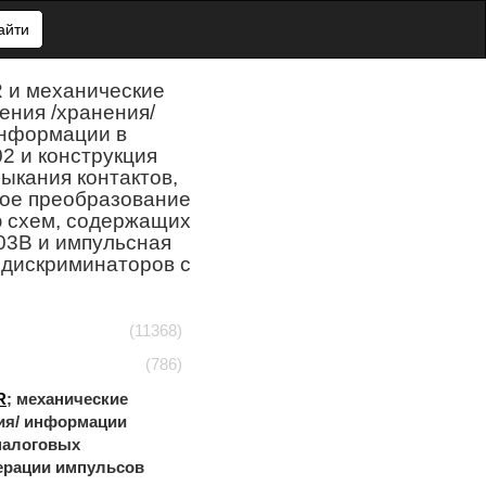
айти
 и механические
ения /хранения/
информации в
2 и конструкция
ыкания контактов,
кое преобразование
ю схем, содержащих
03B и импульсная
дискриминаторов с
(11368)
(786)
R
; механические
ния/ информации
аналоговых
нерации импульсов