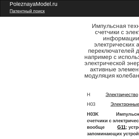
PoleznayaModel.ru
Патентный поиск
Импульсная тех
счетчики с эле
информации 
электрических 
переключателей д
например с исполь
электрической эне
активные элемен
модуляция колеба
H
Электричество
H03
Электронные
H03K Импульсная те
счетчики с электриче
вообще
G11
; уст
запоминающих устрой