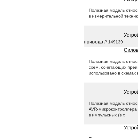
Полезная модель относи
в измерительной техник
Устро
привода
// 149139
Силов
Полезная модель относ
схем, сочетающих преи
использовано в схемах 
Устро
Полезная модель относи
AVR-микроконтроллера 
в импульсных (в т.
Устро