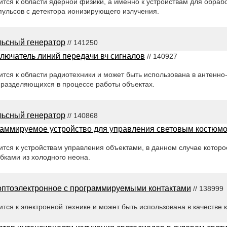
тся к области ядерной физики, а именно к устройствам для обраб
пульсов с детектора ионизирующего излучения.
ьсный генератор
// 141250
лючатель линий передачи вч сигналов
// 140927
тся к области радиотехники и может быть использована в антенно
 разделяющихся в процессе работы объектах.
ьсный генератор
// 140868
аммируемое устройство для управления световым костюм
тся к устройствам управления объектами, в данном случае которо
бками из холодного неона.
оптоэлектронное с программируемыми контактами
// 138999
тся к электронной технике и может быть использована в качестве к