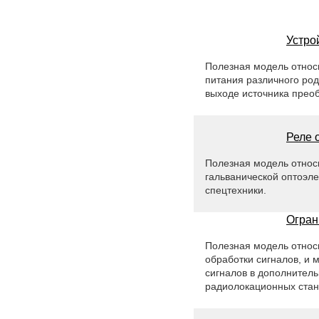
Устро
Полезная модель относи
питания различного род
выходе источника прео
Реле 
Полезная модель относи
гальванической оптоэле
спецтехники.
Огран
Полезная модель относи
обработки сигналов, и 
сигналов в дополнител
радиолокационных стан