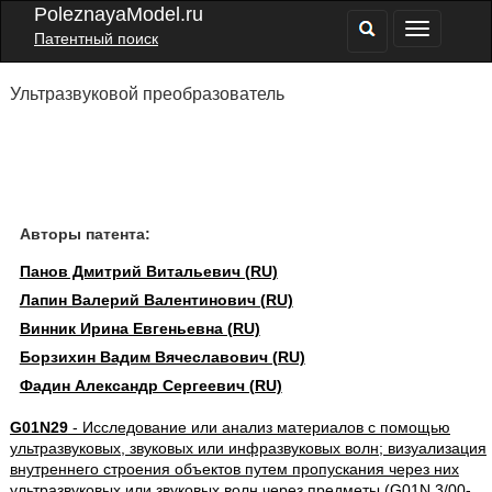
PoleznayaModel.ru
Патентный поиск
Ультразвуковой преобразователь
Авторы патента:
Панов Дмитрий Витальевич (RU)
Лапин Валерий Валентинович (RU)
Винник Ирина Евгеньевна (RU)
Борзихин Вадим Вячеславович (RU)
Фадин Александр Сергеевич (RU)
G01N29
- Исследование или анализ материалов с помощью
ультразвуковых, звуковых или инфразвуковых волн; визуализация
внутреннего строения объектов путем пропускания через них
ультразвуковых или звуковых волн через предметы (G01N 3/00-