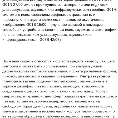
G01N 27/00 имеют преимущество; измерение или индикация
ультразвуковых, звуковых или инфразвуковых волн вообще G01H;
системы с использованием эффектов отражения или
переизлучения акустических волн, например акустическое
изображение G01S 15/00; получение записей с помощью
способов и устройств, аналогичных используемым в фотографии,
но с использованием ультразвуковых, звуковых или
инфразвуковых волн G03B 42/06)
Полезная модель относится к области средств неразрушающего
контроля и может быть использована при ультразвуковой
дефектоскопии листового материала, проката различной формы,
поковок, штамповок и сварных соединений.
Ультразвуковой
преобразователь
содержит полый корпус, размещенные в
корпусе демпфер, пьезопластину, имеющую возможность
соединения с дефектоскопом, и акустическую линзу. Корпус
сверху закрыт крышкой, демпфер торцом закреплен на крышке, а
пьезопластина нерабочей поверхностью закреплена на
свободном торце демпфера, акустическая линза имеет форму
конуса и закреплена в нижней части корпуса таким образом, что
ее вершина обращена к рабочей поверхности пьезопластины, а