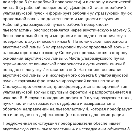
демпфера 3 (с нерабочей поверхности) и в сторону акустической
линзы 6 (с рабочей поверхности). Демпфер 3 гасит нерабочий
ультразвуковой пучок и формирует рабочий ультразвуковой пучок
продольной волны по длительности и мощности излучения.
Рабочий ультразвуковой пучок с рабочей поверхности
пьезопластины распространяется через акустическую нагрузку 5,
без значительной потери мощности и попадает на коническую
поверхность акустической линзы 6. На конической поверхности
акустической линзы 6 ультразвуковой пучок продольной волны с
плоским фронтом по закону Снелиуса преломляется в сторону
основания акустической линзы 6. Часть ультразвукового пучка
отраженного от конической поверхности акустической линзы 6
попадает в ловушку 7 и гасится в ней. На границе основания
акустической линзы 6 и исследуемого объекта 8 ультразвуковой
пучок с круговым фронтом ультразвуковой волны по закону
Снелиуса преломляется, трансформируется в поперечный тип
ультразвуковой волны с круговым фронтом и распространяется в
изделие 8. В случае попадания дефекта 9 в ультразвуковое поле,
пучок частично отражается от дефекта и возвращается в
обратном направлении на пьезопластину 4, которая преобразует
его и передает на дефектоскоп (не показан) для регистрации.
Предложенная конструкция преобразователя обеспечивает
акустическую связь пьезопластины 4 с исследуемым объектом 8