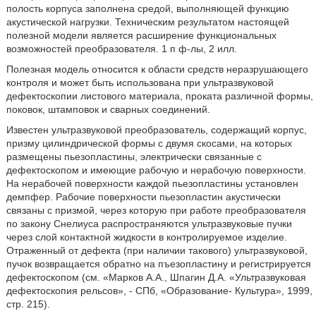
полость корпуса заполнена средой, выполняющей функцию
акустической нагрузки. Техническим результатом настоящей
полезной модели является расширение функциональных
возможностей преобразователя. 1 п ф-лы, 2 илл.
Полезная модель относится к области средств неразрушающего
контроля и может быть использована при ультразвуковой
дефектоскопии листового материала, проката различной формы,
поковок, штамповок и сварных соединений.
Известен ультразвуковой преобразователь, содержащий корпус,
призму цилиндрической формы с двумя скосами, на которых
размещены пьезопластины, электрически связанные с
дефектоскопом и имеющие рабочую и нерабочую поверхности.
На нерабочей поверхности каждой пьезопластины установлен
демпфер. Рабочие поверхности пьезопластин акустически
связаны с призмой, через которую при работе преобразователя
по закону Снелиуса распространяются ультразвуковые пучки
через слой контактной жидкости в контролируемое изделие.
Отраженный от дефекта (при наличии такового) ультразвуковой,
пучок возвращается обратно на пъезопластину и регистрируется
дефектоскопом (см. «Марков А.А., Шпагин Д.А. «Ультразвуковая
дефектоскопия рельсов», - СПб, «Образование- Культура», 1999,
стр. 215).