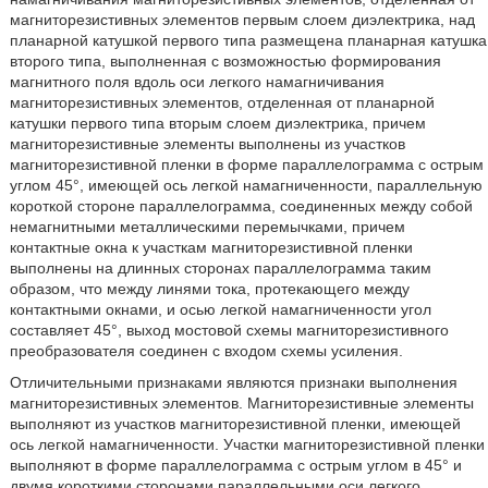
магниторезистивных элементов первым слоем диэлектрика, над
планарной катушкой первого типа размещена планарная катушка
второго типа, выполненная с возможностью формирования
магнитного поля вдоль оси легкого намагничивания
магниторезистивных элементов, отделенная от планарной
катушки первого типа вторым слоем диэлектрика, причем
магниторезистивные элементы выполнены из участков
магниторезистивной пленки в форме параллелограмма с острым
углом 45°, имеющей ось легкой намагниченности, параллельную
короткой стороне параллелограмма, соединенных между собой
немагнитными металлическими перемычками, причем
контактные окна к участкам магниторезистивной пленки
выполнены на длинных сторонах параллелограмма таким
образом, что между линями тока, протекающего между
контактными окнами, и осью легкой намагниченности угол
составляет 45°, выход мостовой схемы магниторезистивного
преобразователя соединен с входом схемы усиления.
Отличительными признаками являются признаки выполнения
магниторезистивных элементов. Магниторезистивные элементы
выполняют из участков магниторезистивной пленки, имеющей
ось легкой намагниченности. Участки магниторезистивной пленки
выполняют в форме параллелограмма с острым углом в 45° и
двумя короткими сторонами параллельными оси легкого