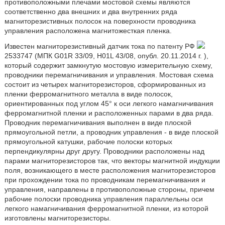
противоположными плечами мостовой схемы являются
соответственно два внешних и два внутренних ряда
магниторезистивных полосок на поверхности проводника
управления расположена магнитожесткая пленка.
Известен магниторезистивный датчик тока по патенту РФ
2533747 (МПК G01R 33/09, H01L 43/08, опубл. 20.11.2014 г. ),
который содержит замкнутую мостовую измерительную схему,
проводники перемагничивания и управления. Мостовая схема
состоит из четырех магниторезисторов, сформированных из
пленки ферромагнитного металла в виде полосок,
ориентированных под углом 45° к оси легкого намагничивания
ферромагнитной пленки и расположенных парами в два ряда.
Проводник перемагничивания выполнен в виде плоской
прямоугольной петли, а проводник управления - в виде плоской
прямоугольной катушки, рабочие полоски которых
перпендикулярны друг другу. Проводники расположены над
парами магниторезисторов так, что векторы магнитной индукции
поля, возникающего в месте расположения магниторезисторов
при прохождении тока по проводникам перемагничивания и
управления, направлены в противоположные стороны, причем
рабочие полоски проводника управления параллельны оси
легкого намагничивания ферромагнитной пленки, из которой
изготовлены магниторезисторы.