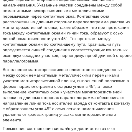
намагничивания. Указанные участки соединены между собой
немагнитными низкорезистивными металлическими
перемычками через контактные окна. Контактные окна
расположены на длинных сторонах параллелограмма участка из
магниторезистивной пленки, таким образом, что при протекании
тока между контактными окнами линии тока, образуют с осью
легкой намагниченности угол 45°. Ток протекает между
контактными окнами по кратчайшему пути. Кратчайший путь
определяется линией соединения соответствующих контактных
окон двух соседних участков, перпендикулярной длинной стороне
параллелограмма.
Выполнение магниторезистивных элементов из соединенных
между собой немагнитными металлическими перемычками
участков магниторезистивной пленки, выполненной полосками в
форме параллелограмма с острым углом в 45°, а также
выполнение контактных окон к участкам магниторезистивной
пленки на длинных сторонах параллелограмма обеспечивают
направление линии тока носителей заряда от контакта к контакту
с образованием угла 45° с осью легкого намагничивания
удаленно от краевых границ участка магниторезистивного
элемента.
Повышение соотношения сигнал/шум достигается за счет