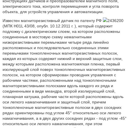
конструкциях датчиков и преобразователей магнитного поля,
электрического тока, контроля перемещения и угла поворота
объекта, для устройств управления и автоматизации.
Известен магниторезистивный датчик по патенту РФ
2436200
(МПК H01L 43/08, опубл. 10.12.2011 г. ), который содержит
подложку с диэлектрическим слоем, на котором расположены
соединенные в мостовую схему немагнитными
низкорезистивными перемычками четыре ряда линейно
расположенных и последовательно соединенных этими
перемычками тонкопленочных магниторезистивных полосок,
каждая из которых содержит нижний и верхний защитные слои,
между которыми расположена магнитомягкая пленка, первый
изолирующий слой поверх тонкопленочных магниторезистивных
полосок, на котором сформирован проводник управления с
рабочими частями, расположенными над тонкопленочными
магниторезистивными полосками вдоль каждого их ряда и
соединенными в виде меандра, второй изолирующий слой,
планарная катушка, рабочие части которой расположены вдоль
оси легкого намагничивания и защитный слой, причем
тонкопленочные магниторезистивные полоски в двух соседних
рядах ориентированы под углом 45° относительно оси легкого
намагничивания, а в двух других соседних рядах - под углом -45°
относительно оси легкого намагничивания, при этом