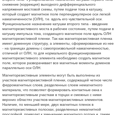
снижение (коррекция) выходного дифференциального
напряжения мостовой схемы, путем подачи тока в катушку,
который создает магнитное поле перпендикулярное оси легкой
намагниченности (ОЛН), т.е. вдоль его чувствительной оси.
Функциональное назначение катушки второго типа - введение
магниторезистивного моста в рабочее состояние, путем подачи в
катушку импульса тока, создающего магнитное поле вдоль ОЛН
магниторезистивной пленки. Так как магниторезистивная пленка
имеет доменную структуру, а элементы, сформированные из нее
- на границах домены с самопроизвольной намагниченностью,
отличной от ОЛН, то для нормального функционирования
магниторезистивного элемента необходимо создать магнитное
поле, которое разворачивает все магнитные моменты доменов
параллельно оси ОЛН.
Магниторезистивные элементы могут быть выполнены из
участков магниторезистивной пленки, содержащей четное число
ферромагнитных слоев, разделенных слоем немагнитного
материала, что позволяет формировать контактные окна к
магниторезистивным участкам в торцах и смежных с ними
верхних областях участков магниторезистивных элементов.
Наличие, по меньшей мере, двух магнитных пленок в
магниторезистивных полосках, разделенных немагнитной
прослойкой, приводит к замыканию магнитного потока и, таким