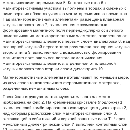
металлическими перемычками 5. Контактные окна 6 к
магниторезистивным участкам выполнены в торцах и смежных с
ними верхних областях участков магниторезистивных элементов.
Над магниторезистивными элементами размещена планарная
катушка первого типа 7, выполненная с возможностью
формирования магнитного поля перпендикулярно оси легкого
намагничивания магниторезистивных элементов, отделенная от
магниторезистивных элементов первым слоем диэлектрика 8, над
планарной катушкой первого типа размещена планарная катушка
второго типа 9, выполненная с возможностью формирования
магнитного поля вдоль оси легкого намагничивания
магниторезистивных элементов, отделенная от планарной
катушки первого типа вторым слоем диэлектрика 10.
Магниторезистивные элементы изготавливают, по меньшей мере,
из двух слоев тонкопленочного ферромагнитного материала,
разделенных немагнитным слоем.
Послойная структура магниточувствительного элемента
изображена на фиг. 2. На кремниевом кристалле (подложке) 1
выполнен слой комбинированного изолирующего диэлектрика 2,
над которым расположен слой магниторезистивный слой 3,
включающий в себя нижний и верхний защитные слои Ti. Через
межслойный диэлектрический слой И выполнен контактный слой
12 из алюминия, содержащий контакты к магниторезисторам 3.