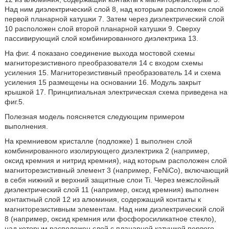
Над ним диэлектрический слой 8, над которым расположен слой
первой планарной катушки 7. Затем через диэлектрический слой
10 расположен слой второй планарной катушки 9. Сверху
пассивирующий слой комбинированного диэлектрика 13.
На фиг. 4 показано соединение выхода мостовой схемы
магниторезистивного преобразователя 14 с входом схемы
усиления 15. Магниторезистивный преобразователь 14 и схема
усиления 15 размещены на основании 16. Модуль закрыт
крышкой 17. Принципиальная электрическая схема приведена на
фиг.5.
Полезная модель поясняется следующим примером
выполнения.
На кремниевом кристалле (подложке) 1 выполнен слой
комбинированного изолирующего диэлектрика 2 (например,
оксид кремния и нитрид кремния), над которым расположен слой
магниторезистивный элемент 3 (например, FeNiCo), включающий
в себя нижний и верхний защитные слои Ti. Через межслойный
диэлектрический слой 11 (например, оксид кремния) выполнен
контактный слой 12 из алюминия, содержащий контакты к
магниторезистивным элементам. Над ним диэлектрический слой
8 (например, оксид кремния или фосфоросиликатное стекло),
над которым расположен слой с планарной катушкой первого