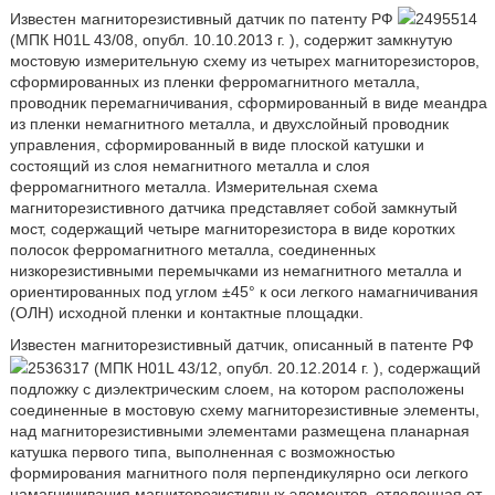
Известен магниторезистивный датчик по патенту РФ
2495514
(МПК H01L 43/08, опубл. 10.10.2013 г. ), содержит замкнутую
мостовую измерительную схему из четырех магниторезисторов,
сформированных из пленки ферромагнитного металла,
проводник перемагничивания, сформированный в виде меандра
из пленки немагнитного металла, и двухслойный проводник
управления, сформированный в виде плоской катушки и
состоящий из слоя немагнитного металла и слоя
ферромагнитного металла. Измерительная схема
магниторезистивного датчика представляет собой замкнутый
мост, содержащий четыре магниторезистора в виде коротких
полосок ферромагнитного металла, соединенных
низкорезистивными перемычками из немагнитного металла и
ориентированных под углом ±45° к оси легкого намагничивания
(ОЛН) исходной пленки и контактные площадки.
Известен магниторезистивный датчик, описанный в патенте РФ
2536317 (МПК H01L 43/12, опубл. 20.12.2014 г. ), содержащий
подложку с диэлектрическим слоем, на котором расположены
соединенные в мостовую схему магниторезистивные элементы,
над магниторезистивными элементами размещена планарная
катушка первого типа, выполненная с возможностью
формирования магнитного поля перпендикулярно оси легкого
намагничивания магниторезистивных элементов, отделенная от