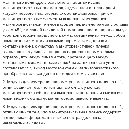
магнитного поля вдоль оси легкого намагничивания
магниторезистивных элементов, отделенная от планарной
катушки первого типа вторым слоем диэлектрика, причем
магниторезистивные элементы выполнены из участков
магниторезистивной пленки в форме параллелограмма с острым
углом 45°, имеющей ось легкой намагниченности, параллельную
короткой стороне параллелограмма, соединенных между собой
немагнитными металлическими перемычками, причем
контактные окна к участкам магниторезистивной пленки
выполнены на длинных сторонах параллелограмма таким
образом, что между линями тока, протекающего между
контактными окнами, и осью легкой намагниченности угол
составляет 45°, выход мостовой схемы магниторезистивного
преобразователя соединен с входом схемы усиления.
2. Модуль для измерения параметров магнитного поля по п. 1,
отличающийся тем, что контактные окна к участкам
магниторезистивной пленки выполнены на торцах и смежных с
ними верхних областях магниторезистивного элемента.
3. Модуль для измерения параметров магнитного поля по п. 1,
отличающийся тем, что магниторезистивная пленка содержит
четное число ферромагнитных слоев, разделенных
немагнитными слоями.