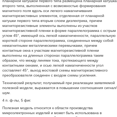
планарной катушкой первого типа размещена планарная катушка
второго типа, выполненная с возможностью формирования
магнитного поля вдоль оси легкого намагничивания
магниторезистивных элементов, отделенная от планарной
катушки первого типа вторым слоем диэлектрика, причем
магниторезистивные элементы выполнены из участков
магниторезистивной пленки в форме параллелограмма с острым
углом 45°, имеющей ось легкой намагниченности, параллельную
короткой стороне параллелограмма, соединенных между собой
немагнитными металлическими перемычками, причем
контактные окна к участкам магниторезистивной пленки
выполнены на длинных сторонах параллелограмма таким
образом, что между линями тока, протекающего между
контактными окнами, и осью легкой намагниченности угол
составляет 45°, выход мостовой схемы магниторезистивного
преобразователя соединен с входом схемы усиления.
Технический результат, получаемый при реализации заявляемой
полезной модели, выражается в повышении соотношения сигнал/
шум.
4 п. ф-лы, 5 фиг.
Полезная модель относится к области производства
микроэлектронных изделий и может быть использована в