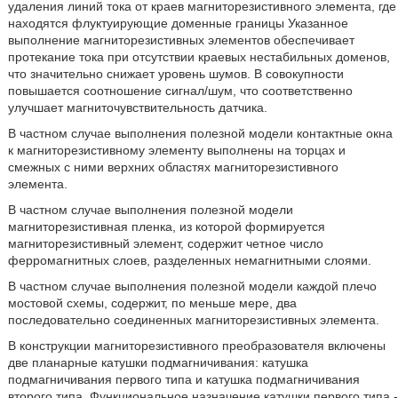
удаления линий тока от краев магниторезистивного элемента, где
находятся флуктуирующие доменные границы Указанное
выполнение магниторезистивных элементов обеспечивает
протекание тока при отсутствии краевых нестабильных доменов,
что значительно снижает уровень шумов. В совокупности
повышается соотношение сигнал/шум, что соответственно
улучшает магниточувствительность датчика.
В частном случае выполнения полезной модели контактные окна
к магниторезистивному элементу выполнены на торцах и
смежных с ними верхних областях магниторезистивного
элемента.
В частном случае выполнения полезной модели
магниторезистивная пленка, из которой формируется
магниторезистивный элемент, содержит четное число
ферромагнитных слоев, разделенных немагнитными слоями.
В частном случае выполнения полезной модели каждой плечо
мостовой схемы, содержит, по меньше мере, два
последовательно соединенных магниторезистивных элемента.
В конструкции магниторезистивного преобразователя включены
две планарные катушки подмагничивания: катушка
подмагничивания первого типа и катушка подмагничивания
второго типа. Функциональное назначение катушки первого типа -