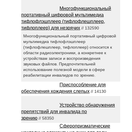
Многофункциональный
портативный цифровой мультимедиа
тифлофлэшплеер (тифлофлешплеер,
тифлоплеер) для незрячих
// 132590
Многофункциональный портативный цифровой
мультимедиа тифлофлэшплеер
(тифлофлешплеер, тифлоплеер) относится к
области радиоэлектроники, а конкретнее к
устройствам записи и воспроизведения
звуковых файлов. Предпочтительней
использование полезной модели в сфере
реабилитации инвалидов по зрению.
Приспособление для
обеспечения хождения слепых
// 14130
Устройство обнаружения
препятствий для инвалида по
зрению
// 58350
Сферопризматические