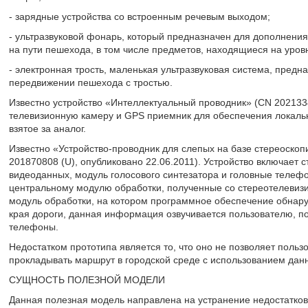
- зарядные устройства со встроенным речевым выходом;
- ультразвуковой фонарь, который предназначен для дополнения
на пути пешехода, в том числе предметов, находящиеся на уровн
- электронная трость, маленькая ультразвуковая система, пред
передвижении пешехода с тростью.
Известно устройство «Интеллектуальный проводник» (CN 2021334
телевизионную камеру и GPS приемник для обеспечения локальн
взятое за аналог.
Известно «Устройство-проводник для слепых на базе стереоскоп
201870808 (U), опубликовано 22.06.2011). Устройство включает 
видеоданных, модуль голосового синтезатора и головные телеф
центральному модулю обработки, полученные со стереотелевиз
модуль обработки, на котором программное обеспечение обнару
края дороги, данная информация озвучивается пользователю, п
телефоны.
Недостатком прототипа является то, что оно не позволяет поль
прокладывать маршрут в городской среде с использованием дан
СУЩНОСТЬ ПОЛЕЗНОЙ МОДЕЛИ
Данная полезная модель направлена на устранение недостатк