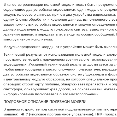
В качестве реализации полезной модели может быть предложено
содержащее два устройства видеозаписи, один модуль определен
модуль голосового синтеза; причем два устройства видеозаписи
одним блоком обработки и хранения данных, выполненного с во
вышеупомянутых устройств видеозаписи и модуля определения к
данных подключен к модулю голосового синтеза, выполненного с
хранения данных и передавать их в виде голосовых сообщений.
конструктивном исполнении.
Модуль определения координат в устройстве может быть выполн
Технический результат от использования полезной модели закл
пространстве людей с нарушением зрения за счет использовани
видеоданных. Указанный технический результат достигается за с
глобальные координаты местоположения пользователя, передает
два устройства видеозаписи образуют систему 3д-камеры и фо
к центральному модулю обработки, на котором специальное пр
операции: строит карту глубины, обнаруживает препятствия и о
светофора, обнаруживает края дороги, на основании вышеуказ
информирование пользователя о его местоположении.
ПОДРОБНОЕ ОПИСАНИЕ ПОЛЕЗНОЙ МОДЕЛИ
В данном устройстве под системой подразумевается компьютер
машина), ЧПУ (числовое программное управление), ПЛК (програ