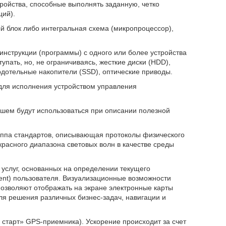
ойства, способные выполнять заданную, четко
ций).
й блок либо интегральная схема (микропроцессор),
нструкции (программы) с одного или более устройства
упать, но, не ограничиваясь, жесткие диски (HDD),
дотельные накопители (SSD), оптические приводы.
для исполнения устройством управления
шем будут использоваться при описании полезной
 группа стандартов, описывающая протоколы физического
расного диапазона световых волн в качестве среды
 услуг, основанных на определении текущего
ent) пользователя. Визуализационные возможности
озволяют отображать на экране электронные карты
для решения различных бизнес-задач, навигации и
 старт» GPS-приемника). Ускорение происходит за счет