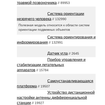
травмой позвоночника
// 89953
Система ориентации
незрячего человека
// 132990
Полезная модель относится к области систем
ориентации подвижных объектов
Система ориентирования и
информирования
// 132991
Датчик угла
// 2645
Прибор управления и
стабилизации летательных
аппаратов
// 15784
Самоустанавливающаяся
платформа
// 19507
Устройство дистанционной
настройки антенны дифференциальной
станции
// 19927