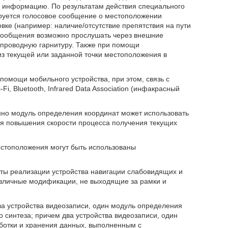
 информацию. По результатам действия специального
ируется голосовое сообщение о местоположении
овке (например: наличие/отсутствие препятствия на пути
 сообщения возможно прослушать через внешние
спроводную гарнитуру. Также при помощи
з текущей или заданной точки местоположения в
омощи мобильного устройства, при этом, связь с
, Bluetooth, Infrared Data Association (инфакрасный
нно модуль определения координат может использовать
 для повышения скорости процесса получения текущих
естоположения могут быть использованы
нты реализации устройства навигации слабовидящих и
азличные модификации, не выходящие за рамки и
ва устройства видеозаписи, один модуль определения
о синтеза; причем два устройства видеозаписи, один
ботки и хранения данных, выполненным с