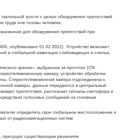
 тактильной трости с целью обнаружения препятствий
е груди или головы человека;
назначенная для обнаружения препятствий при
05, опубликовано 01.02.2012). Устройство включает
ой и глобальной навигации слабовидящих и слепых,
ического зрения», выбранное за прототип (CN
стереотелевизионную камеру, устройство обработки
оны. Стереотелевизионная камера подсоединена к
ионной камеры, данные передаются в центральный
живает препятствия, распознает сигналы светофора и
осредством голосовых сообщений на головные
зователю определять свое глобальное местоположение и
ных от радионавигационных систем.
ов, присущих существующим решениям.