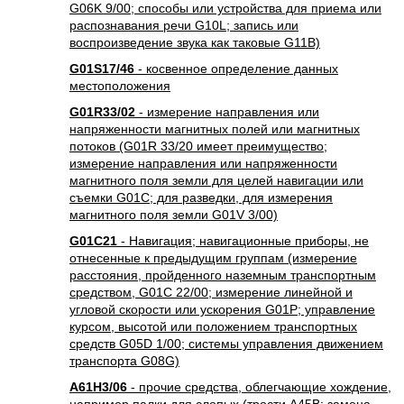
G06K 9/00; способы или устройства для приема или
распознавания речи G10L; запись или
воспроизведение звука как таковые G11B)
G01S17/46
- косвенное определение данных
местоположения
G01R33/02
- измерение направления или
напряженности магнитных полей или магнитных
потоков (G01R 33/20 имеет преимущество;
измерение направления или напряженности
магнитного поля земли для целей навигации или
съемки G01C; для разведки, для измерения
магнитного поля земли G01V 3/00)
G01C21
- Навигация; навигационные приборы, не
отнесенные к предыдущим группам (измерение
расстояния, пройденного наземным транспортным
средством, G01C 22/00; измерение линейной и
угловой скорости или ускорения G01P; управление
курсом, высотой или положением транспортных
средств G05D 1/00; системы управления движением
транспорта G08G)
A61H3/06
- прочие средства, облегчающие хождение,