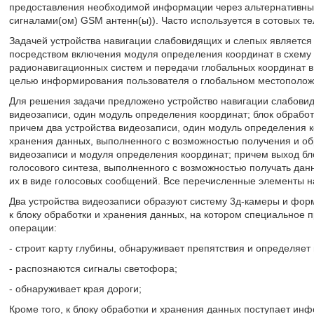
предоставления необходимой информации через альтернативные
сигналами(ом) GSM антенн(ы)). Часто используется в сотовых 
Задачей устройства навигации слабовидящих и слепых является
посредством включения модуля определения координат в схему 
радионавигационных систем и передачи глобальных координат 
целью информирования пользователя о глобальном местополож
Для решения задачи предложено устройство навигации слабовид
видеозаписи, один модуль определения координат; блок обработ
причем два устройства видеозаписи, один модуль определения 
хранения данных, выполненного с возможностью получения и об
видеозаписи и модуля определения координат; причем выход бл
голосового синтеза, выполненного с возможностью получать дан
их в виде голосовых сообщений. Все перечисленные элементы н
Два устройства видеозаписи образуют систему 3д-камеры и фо
к блоку обработки и хранения данных, на котором специально
операции:
- строит карту глубины, обнаруживает препятствия и определяет 
- распознаются сигналы светофора;
- обнаруживает края дороги;
Кроме того, к блоку обработки и хранения данных поступает ин