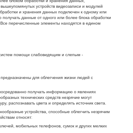
лее блоком обработки и хранения данных,
 вышеупомянутых устройств видеозаписи и модулей
обработки и хранения данных подключен к одному или
 получать данные от одного или более блока обработки
. Все перечисленные элементы находятся в едином
 систем помощи слабовидящим и слепым -
 предназначены для облегчения жизни людей с
опосредованно получать информацию о явлениях
образных технических средств незрячие могут
ру, распознавать цвета и определять источник света.
ообразные устройства, способные облегчить незрячим
ойствам относят:
ключей, мобильных телефонов, сумок и других мелких