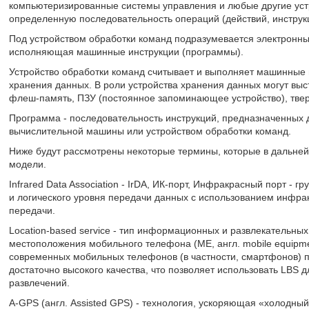
компьютеризированные системы управления и любые другие устр
определенную последовательность операций (действий, инструк
Под устройством обработки команд подразумевается электронны
исполняющая машинные инструкции (программы).
Устройство обработки команд считывает и выполняет машинные и
хранения данных. В роли устройства хранения данных могут выст
флеш-память, ПЗУ (постоянное запоминающее устройство), твер
Программа - последовательность инструкций, предназначенных 
вычислительной машины или устройством обработки команд.
Ниже будут рассмотрены некоторые термины, которые в дальней
модели.
Infrared Data Association - IrDA, ИК-порт, Инфракрасный порт -
и логического уровня передачи данных с использованием инфрак
передачи.
Location-based service - тип информационных и развлекательных
местоположения мобильного телефона (ME, англ. mobile equipm
современных мобильных телефонов (в частности, смартфонов) п
достаточно высокого качества, что позволяет использовать LBS 
развлечений.
A-GPS (англ. Assisted GPS) - технология, ускоряющая «холодный