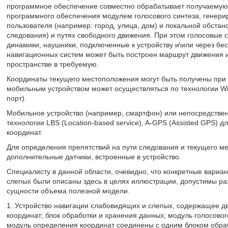
программное обеспечение совместно обрабатывает получаемую
программного обеспечения модулем голосового синтеза, генер
пользователя (например: город, улица, дом) и локальной обстан
следования) и путях свободного движения. При этом голосовые
динамики, наушники, подключенные к устройству и\или через бе
навигационных систем может быть построен маршрут движения и
пространстве в требуемую.
Координаты текущего местоположения могут быть получены при п
мобильным устройством может осуществляться по технологии Wi-Fi
порт).
Мобильное устройство (например, смартфон) или непосредстве
технологии LBS (Location-based service), A-GPS (Assisted GPS)
координат.
Для определения препятствий на пути следования и текущего м
дополнительные датчики, встроенные в устройство.
Специалисту в данной области, очевидно, что конкретные вариа
слепых были описаны здесь в целях иллюстрации, допустимы р
сущности объема полезной модели.
1. Устройство навигации слабовидящих и слепых, содержащее д
координат; блок обработки и хранения данных; модуль голосовог
модуль определения координат соединены с одним блоком обра