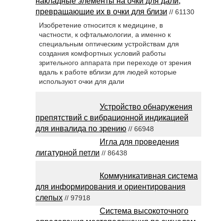
накладные элементы на очки для дали,
превращающие их в очки для близи
// 61130
Изобретение относится к медицине, в
частности, к офтальмологии, а именно к
специальным оптическим устройствам для
создания комфортных условий работы
зрительного аппарата при переходе от зрения
вдаль к работе вблизи для людей которые
используют очки для дали
Устройство обнаружения
препятствий с вибрационной индикацией
для инвалида по зрению
// 66948
Игла для проведения
лигатурной петли
// 86438
Коммуникативная система
для информирования и ориентирования
слепых
// 97918
Система высокоточного