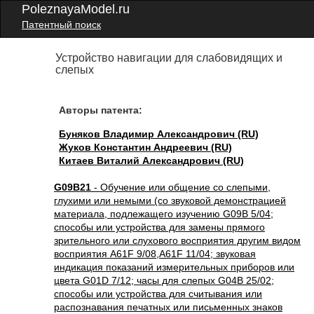
PoleznayaModel.ru
Патентный поиск
Устройство навигации для слабовидящих и
слепых
Авторы патента:
Буняков Владимир Александрович (RU)
Жуков Константин Андреевич (RU)
Китаев Виталий Александрович (RU)
G09B21
- Обучение или общение со слепыми,
глухими или немыми (со звуковой демонстрацией
материала, подлежащего изучению G09B 5/04;
способы или устройства для замены прямого
зрительного или слухового восприятия другим видом
восприятия A61F 9/08,A61F 11/04; звуковая
индикация показаний измерительных приборов или
цвета G01D 7/12; часы для слепых G04B 25/02;
способы или устройства для считывания или
распознавания печатных или письменных знаков