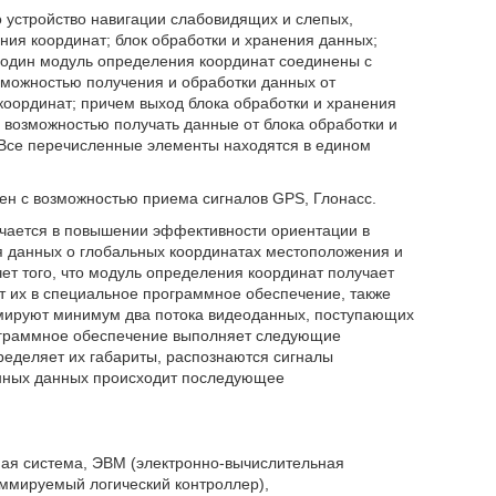
 устройство навигации слабовидящих и слепых,
ия координат; блок обработки и хранения данных;
, один модуль определения координат соединены с
зможностью получения и обработки данных от
оординат; причем выход блока обработки и хранения
 возможностью получать данные от блока обработки и
 Все перечисленные элементы находятся в едином
ен с возможностью приема сигналов GPS, Глонасс.
ючается в повышении эффективности ориентации в
я данных о глобальных координатах местоположения и
чет того, что модуль определения координат получает
 их в специальное программное обеспечение, также
рмируют минимум два потока видеоданных, поступающих
ограммное обеспечение выполняет следующие
пределяет их габариты, распознаются сигналы
анных данных происходит последующее
ная система, ЭВМ (электронно-вычислительная
ммируемый логический контроллер),