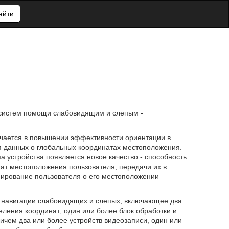
айти
 систем помощи слабовидящим и слепым -
ючается в повышении эффективности ориентации в
я данных о глобальных координатах местоположения.
па устройства появляется новое качество - способность
ат местоположения пользователя, передачи их в
рование пользователя о его местоположении
о навигации слабовидящих и слепых, включающее два
еления координат; один или более блок обработки и
ичем два или более устройств видеозаписи, один или