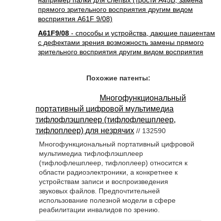
например палки для слепых (трости A45B; замена
прямого зрительного восприятия другим видом
восприятия A61F 9/08)
A61F9/08
- способы и устройства, дающие пациентам
с дефектами зрения возможность замены прямого
зрительного восприятия другим видом восприятия
Похожие патенты:
Многофункциональный
портативный цифровой мультимедиа
тифлофлэшплеер (тифлофлешплеер,
тифлоплеер) для незрячих
// 132590
Многофункциональный портативный цифровой
мультимедиа тифлофлэшплеер
(тифлофлешплеер, тифлоплеер) относится к
области радиоэлектроники, а конкретнее к
устройствам записи и воспроизведения
звуковых файлов. Предпочтительней
использование полезной модели в сфере
реабилитации инвалидов по зрению.