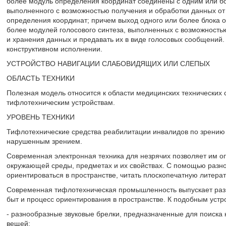
более модуль определения координат соединены с одним или бо
выполненного с возможностью получения и обработки данных от
определения координат; причем выход одного или более блока 
более модулей голосового синтеза, выполненных с возможностью
и хранения данных и предавать их в виде голосовых сообщений
конструктивном исполнении.
УСТРОЙСТВО НАВИГАЦИИ СЛАБОВИДЯЩИХ ИЛИ СЛЕПЫХ
ОБЛАСТЬ ТЕХНИКИ
Полезная модель относится к области медицинских технических
тифлотехническим устройствам.
УРОВЕНЬ ТЕХНИКИ
Тифлотехнические средства реабилитации инвалидов по зрению
нарушенным зрением.
Современная электронная техника для незрячих позволяет им 
окружающей среды, предметах и их свойствах. С помощью разно
ориентироваться в пространстве, читать плоскопечатную литерату
Современная тифлотехническая промышленность выпускает разн
быт и процесс ориентирования в пространстве. К подобным устр
- разнообразные звуковые брелки, предназначенные для поиска 
вещей;