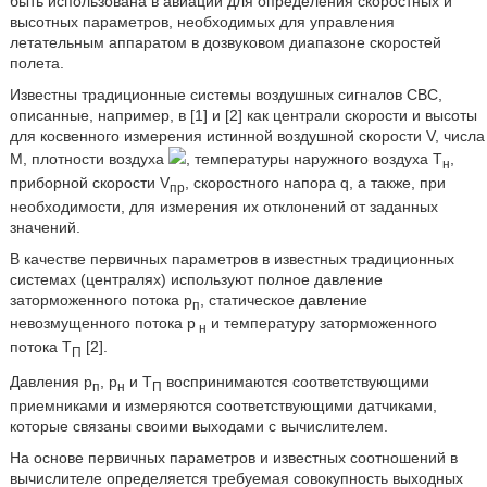
быть использована в авиации для определения скоростных и
высотных параметров, необходимых для управления
летательным аппаратом в дозвуковом диапазоне скоростей
полета.
Известны традиционные системы воздушных сигналов СВС,
описанные, например, в [1] и [2] как централи скорости и высоты
для косвенного измерения истинной воздушной скорости V, числа
M, плотности воздуха
, температуры наружного воздуха T
,
н
приборной скорости V
, скоростного напора q, а также, при
пр
необходимости, для измерения их отклонений от заданных
значений.
В качестве первичных параметров в известных традиционных
системах (централях) используют полное давление
заторможенного потока p
, статическое давление
п
невозмущенного потока p
и температуру заторможенного
н
потока T
[2].
П
Давления p
, p
и T
воспринимаются соответствующими
п
н
П
приемниками и измеряются соответствующими датчиками,
которые связаны своими выходами с вычислителем.
На основе первичных параметров и известных соотношений в
вычислителе определяется требуемая совокупность выходных