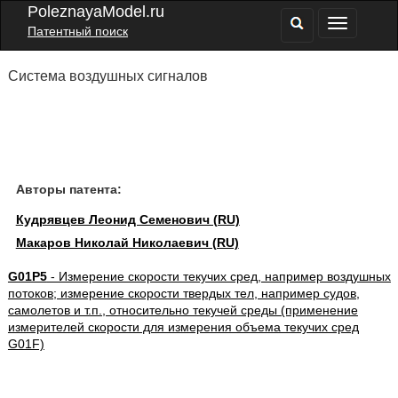
PoleznayaModel.ru
Патентный поиск
Система воздушных сигналов
Авторы патента:
Кудрявцев Леонид Семенович (RU)
Макаров Николай Николаевич (RU)
G01P5
- Измерение скорости текучих сред, например воздушных
потоков; измерение скорости твердых тел, например судов,
самолетов и т.п., относительно текучей среды (применение
измерителей скорости для измерения объема текучих сред
G01F)