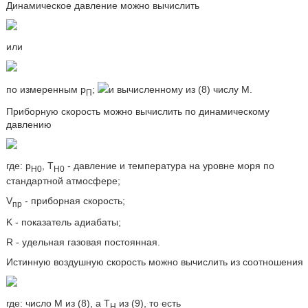
Динамическое давление можно вычислить
или
по измеренным р
;
и вычисленному из (8) числу M.
П
Приборную скорость можно вычислить по динамическому
давлению
где: p
, T
- давление и температура на уровне моря по
Н0
Н0
стандартной атмосфере;
V
- приборная скорость;
пр
K - показатель адиабаты;
R - удельная газовая постоянная.
Истинную воздушную скорость можно вычислить из соотношения
где: число M из (8), а T
из (9), то есть
Н