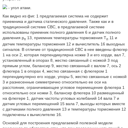
- угол атаки.
Как видно из фиг. 1 предлагаемая система не содержит
приемника и датчика статического давления. Также как и в
традиционной системе СВС, в предлагаемой системе
использованы приемник полного давления 6 и датчик полного
давления p
13, приемник температуры торможения T
11 и
п
п
датчик температуры торможения 12 и вычислитель 16 выходных
сигналов. В отличие от традиционной СВС в нее введены флюгер
1 на оси 2, которая перпендикулярна ножке 3 и его хорде, вал 7,
установленный в опорах 8, жестко связанный с ножкой 3 под
прямым углом, балансир 9, жестко связанный с валом 7, ось 2
флюгера 1 в опорах 4, жестко связанная с флюгером 1
перпендикулярно его хорде, упоры 5, жестко связанные с ножкой
3 и разнесенные симметрично относительно ее оси на
расстояние, ограничивающее угловое перемещение флюгера 1
относительно оси ножки 3, балансир флюгера 10 размещенный
на флюгере 1, датчик частоты угловых колебаний 14 вала 7 и
датчик угловых перемещений 15 вала 7, выходы которых вместе
с датчиками полного давления 13 и температуры торможения 12
подключены к вычислителю 16.
Основой для построения предлагаемой полезной модели