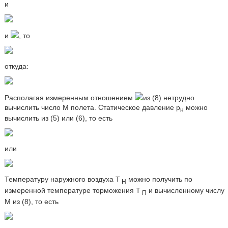
и
и
, то
откуда:
Располагая измеренным отношением
из (8) нетрудно
вычислить число M полета. Статическое давление p
можно
н
вычислить из (5) или (6), то есть
или
Температуру наружного воздуха T
можно получить по
Н
измеренной температуре торможения T
и вычисленному числу
П
M из (8), то есть