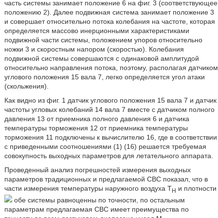
часть системы занимает положение 6 на фиг. 3 (соответствующее
положению 2). Далее подвижная система занимает положение 3
и совершает относительно потока колебания на частоте, которая
определяется массово инерционными характеристиками
подвижной части системы, положением упоров относительно
ножки 3 и скоростным напором (скоростью). Колебания
подвижной системы совершаются с одинаковой амплитудой
относительно направления потока, поэтому, располагая датчиком
углового положения 15 вала 7, легко определяется угол атаки
(скольжения).
Как видно из фиг. 1 датчик углового положения 15 вала 7 и датчик
частоты угловых колебаний 14 вала 7 вместе с датчиком полного
давления 13 от приемника полного давления 6 и датчика
температуры торможения 12 от приемника температуры
торможения 11 подключены к вычислителю 16, где в соответствии
с приведенными соотношениями (1) (16) решается требуемая
совокупность выходных параметров для летательного аппарата.
Проведенный анализ погрешностей измерения выходных
параметров традиционных и предлагаемой СВС показал, что в
части измерения температуры наружного воздуха T
и плотности
Н
обе системы равноценны по точности, по остальным
параметрам предлагаемая СВС имеет преимущества по