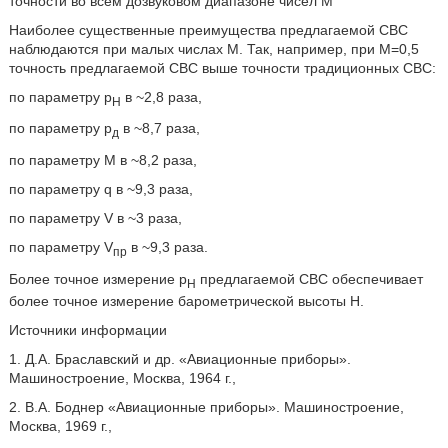
точности во всем дозвуковом диапазоне чисел М
Наиболее существенные преимущества предлагаемой СВС
наблюдаются при малых числах M. Так, например, при M=0,5
точность предлагаемой СВС выше точности традиционных СВС:
по параметру p
в ~2,8 раза,
Н
по параметру p
в ~8,7 раза,
д
по параметру M в ~8,2 раза,
по параметру q в ~9,3 раза,
по параметру V в ~3 раза,
по параметру V
в ~9,3 раза.
пр
Более точное измерение p
предлагаемой СВС обеспечивает
Н
более точное измерение барометрической высоты H.
Источники информации
1. Д.А. Браславский и др. «Авиационные приборы».
Машиностроение, Москва, 1964 г.,
2. В.А. Боднер «Авиационные приборы». Машиностроение,
Москва, 1969 г.,