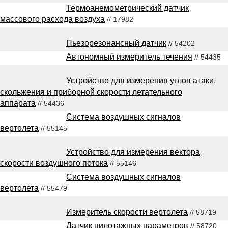
Термоанемометрический датчик
массового расхода воздуха
// 17982
Пьезорезонансный датчик
// 54202
Автономный измеритель течения
// 54435
Устройство для измерения углов атаки,
скольжения и приборной скорости летательного
аппарата
// 54436
Система воздушных сигналов
вертолета
// 55145
Устройство для измерения вектора
скорости воздушного потока
// 55146
Система воздушных сигналов
вертолета
// 55479
Измеритель скорости вертолета
// 58719
Датчик пилотажных параметров
// 58720