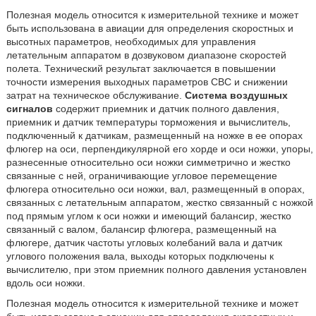
Полезная модель относится к измерительной технике и может
быть использована в авиации для определения скоростных и
высотных параметров, необходимых для управления
летательным аппаратом в дозвуковом диапазоне скоростей
полета. Технический результат заключается в повышении
точности измерения выходных параметров СВС и снижении
затрат на техническое обслуживание.
Система воздушных
сигналов
содержит приемник и датчик полного давления,
приемник и датчик температуры торможения и вычислитель,
подключенный к датчикам, размещенный на ножке в ее опорах
флюгер на оси, перпендикулярной его хорде и оси ножки, упоры,
разнесенные относительно оси ножки симметрично и жестко
связанные с ней, ограничивающие угловое перемещение
флюгера относительно оси ножки, вал, размещенный в опорах,
связанных с летательным аппаратом, жестко связанный с ножкой
под прямым углом к оси ножки и имеющий балансир, жестко
связанный с валом, балансир флюгера, размещенный на
флюгере, датчик частоты угловых колебаний вала и датчик
углового положения вала, выходы которых подключены к
вычислителю, при этом приемник полного давления установлен
вдоль оси ножки.
Полезная модель относится к измерительной технике и может