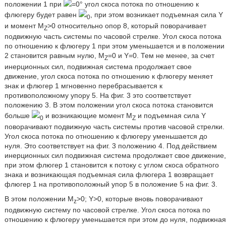
положении 1 при
=0° угол скоса потока по отношению к
флюгеру будет равен
, при этом возникает подъемная сила Y
0
и момент M
>0 относительно опор 8, который поворачивает
Z
подвижную часть системы по часовой стрелке. Угол скоса потока
по отношению к флюгеру 1 при этом уменьшается и в положении
2 становится равным нулю, M
=0 и Y=0. Тем не менее, за счет
Z
инерционных сил, подвижная система продолжает свое
движение, угол скоса потока по отношению к флюгеру меняет
знак и флюгер 1 мгновенно перебрасывается к
противоположному упору 5. На фиг. 3 это соответствует
положению 3. В этом положении угол скоса потока становится
больше
и возникающие момент M
и подъемная сила Y
0
Z
поворачивают подвижную часть системы против часовой стрелки.
Угол скоса потока по отношению к флюгеру уменьшается до
нуля. Это соответствует на фиг. 3 положению 4. Под действием
инерционных сил подвижная система продолжает свое движение,
при этом флюгер 1 становится к потоку с углом скоса обратного
знака и возникающая подъемная сила флюгера 1 возвращает
флюгер 1 на противоположный упор 5 в положение 5 на фиг. 3.
В этом положении M
>0; Y>0, которые вновь поворачивают
z
подвижную систему по часовой стрелке. Угол скоса потока по
отношению к флюгеру уменьшается при этом до нуля, подвижная