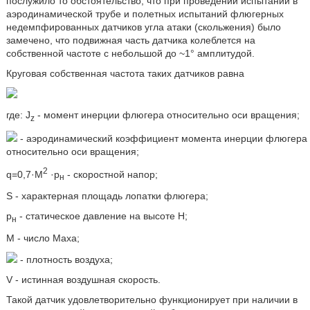
послужило то обстоятельство, что при проведении испытаний в
аэродинамической трубе и полетных испытаний флюгерных
недемпфированных датчиков угла атаки (скольжения) было
замечено, что подвижная часть датчика колеблется на
собственной частоте с небольшой до ~1° амплитудой.
Круговая собственная частота таких датчиков равна
где: J
- момент инерции флюгера относительно оси вращения;
z
- аэродинамический коэффициент момента инерции флюгера
относительно оси вращения;
2
q=0,7·M
·p
- скоростной напор;
н
S - характерная площадь лопатки флюгера;
p
- статическое давление на высоте H;
н
M - число Маха;
- плотность воздуха;
V - истинная воздушная скорость.
Такой датчик удовлетворительно функционирует при наличии в