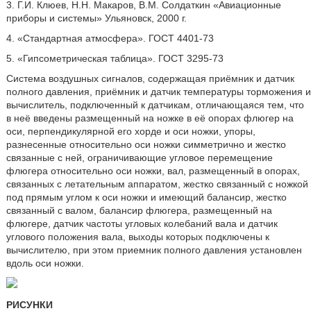
3. Г.И. Клюев, Н.Н. Макаров, В.М. Солдаткин «Авиационные
приборы и системы» Ульяновск, 2000 г.
4. «Стандартная атмосфера». ГОСТ 4401-73
5. «Гипсометрическая таблица». ГОСТ 3295-73
Система воздушных сигналов, содержащая приёмник и датчик
полного давления, приёмник и датчик температуры торможения и
вычислитель, подключенный к датчикам, отличающаяся тем, что
в неё введены размещенный на ножке в её опорах флюгер на
оси, перпендикулярной его хорде и оси ножки, упоры,
разнесенные относительно оси ножки симметрично и жестко
связанные с ней, ограничивающие угловое перемещение
флюгера относительно оси ножки, вал, размещенный в опорах,
связанных с летательным аппаратом, жестко связанный с ножкой
под прямым углом к оси ножки и имеющий балансир, жестко
связанный с валом, балансир флюгера, размещенный на
флюгере, датчик частоты угловых колебаний вала и датчик
углового положения вала, выходы которых подключены к
вычислителю, при этом приемник полного давления установлен
вдоль оси ножки.
РИСУНКИ