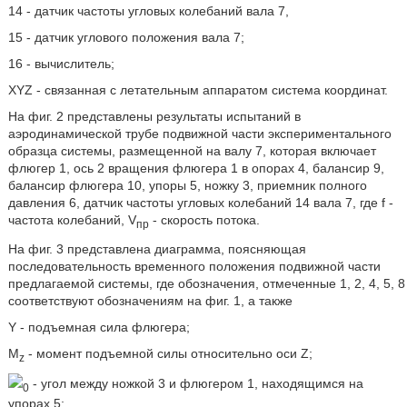
14 - датчик частоты угловых колебаний вала 7,
15 - датчик углового положения вала 7;
16 - вычислитель;
XYZ - связанная с летательным аппаратом система координат.
На фиг. 2 представлены результаты испытаний в
аэродинамической трубе подвижной части экспериментального
образца системы, размещенной на валу 7, которая включает
флюгер 1, ось 2 вращения флюгера 1 в опорах 4, балансир 9,
балансир флюгера 10, упоры 5, ножку 3, приемник полного
давления 6, датчик частоты угловых колебаний 14 вала 7, где f -
частота колебаний, V
- скорость потока.
пр
На фиг. 3 представлена диаграмма, поясняющая
последовательность временного положения подвижной части
предлагаемой системы, где обозначения, отмеченные 1, 2, 4, 5, 8
соответствуют обозначениям на фиг. 1, а также
Y - подъемная сила флюгера;
M
- момент подъемной силы относительно оси Z;
z
- угол между ножкой 3 и флюгером 1, находящимся на
0
упорах 5;