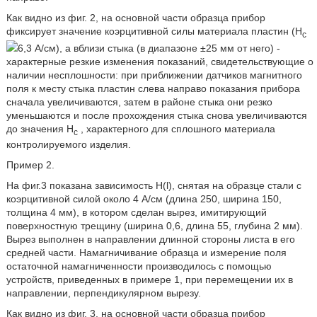
Как видно из фиг. 2, на основной части образца прибор
фиксирует значение коэрцитивной силы материала пластин (H
с
6,3 А/см), а вблизи стыка (в диапазоне ±25 мм от него) -
характерные резкие изменения показаний, свидетельствующие о
наличии несплошности: при приближении датчиков магнитного
поля к месту стыка пластин слева направо показания прибора
сначала увеличиваются, затем в районе стыка они резко
уменьшаются и после прохождения стыка снова увеличиваются
до значения H
, характерного для сплошного материала
с
контролируемого изделия.
Пример 2.
На фиг.3 показана зависимость H(l), снятая на образце стали с
коэрцитивной силой около 4 А/см (длина 250, ширина 150,
толщина 4 мм), в котором сделан вырез, имитирующий
поверхностную трещину (ширина 0,6, длина 55, глубина 2 мм).
Вырез выполнен в направлении длинной стороны листа в его
средней части. Намагничивание образца и измерение поля
остаточной намагниченности производилось с помощью
устройств, приведенных в примере 1, при перемещении их в
направлении, перпендикулярном вырезу.
Как видно из фиг. 3, на основной части образца прибор