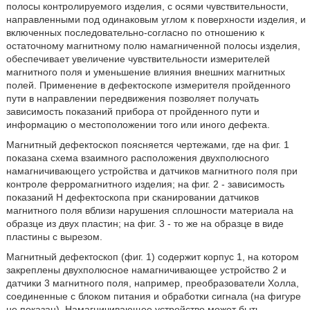
полосы контролируемого изделия, с осями чувствительности,
направленными под одинаковым углом к поверхности изделия, и
включенных последовательно-согласно по отношению к
остаточному магнитному полю намагниченной полосы изделия,
обеспечивает увеличение чувствительности измерителей
магнитного поля и уменьшение влияния внешних магнитных
полей. Применение в дефектоскопе измерителя пройденного
пути в направлении передвижения позволяет получать
зависимость показаний прибора от пройденного пути и
информацию о местоположении того или иного дефекта.
Магнитный дефектоскоп поясняется чертежами, где на фиг. 1
показана схема взаимного расположения двухполюсного
намагничивающего устройства и датчиков магнитного поля при
контроле ферромагнитного изделия; на фиг. 2 - зависимость
показаний Н дефектоскопа при сканировании датчиков
магнитного поля вблизи нарушения сплошности материала на
образце из двух пластин; на фиг. 3 - то же на образце в виде
пластины с вырезом.
Магнитный дефектоскоп (фиг. 1) содержит корпус 1, на котором
закреплены двухполюсное намагничивающее устройство 2 и
датчики 3 магнитного поля, например, преобразователи Холла,
соединенные с блоком питания и обработки сигнала (на фигуре
не показан). Намагничивающее устройство может быть