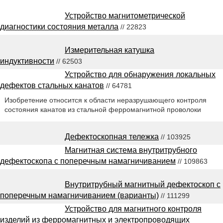
Устройство магнитометрической
диагностики состояния металла
// 22823
Измерительная катушка
индуктивности
// 62503
Устройство для обнаружения локальных
дефектов стальных канатов
// 64781
Изобретение относится к области неразрушающего контроля
состояния канатов из стальной ферромагнитной проволоки
Дефектоскопная тележка
// 103925
Магнитная система внутритрубного
дефектоскопа с поперечным намагничиванием
// 109863
Внутритрубный магнитный дефектоскоп с
поперечным намагничиванием (варианты)
// 111299
Устройство для магнитного контроля
изделий из ферромагнитных и электропроводящих