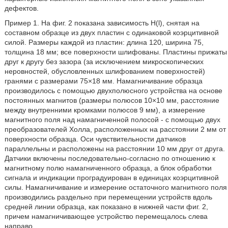
дефектов.
Пример 1. На фиг. 2 показана зависимость H(l), снятая на
составном образце из двух пластин с одинаковой коэрцитивной
силой. Размеры каждой из пластин: длина 120, ширина 75,
толщина 18 мм; все поверхности шлифованы. Пластины прижаты
друг к другу без зазора (за исключением микроскопических
неровностей, обусловленных шлифованием поверхностей)
гранями с размерами 75×18 мм. Намагничивание образца
производилось с помощью двухполюсного устройства на основе
постоянных магнитов (размеры полюсов 10×10 мм, расстояние
между внутренними кромками полюсов 9 мм), а измерение
магнитного поля над намагниченной полосой - с помощью двух
преобразователей Холла, расположенных на расстоянии 2 мм от
поверхности образца. Оси чувствительности датчиков
параллельны и расположены на расстоянии 10 мм друг от друга.
Датчики включены последовательно-согласно по отношению к
магнитному полю намагниченного образца, а блок обработки
сигнала и индикации проградуирован в единицах коэрцитивной
силы. Намагничивание и измерение остаточного магнитного поля
производились раздельно при перемещении устройств вдоль
средней линии образца, как показано в нижней части фиг. 2,
причем намагничивающее устройство перемещалось слева
направо.