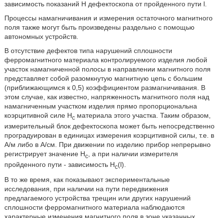
зависимость показаний Н дефектоскопа от пройденного пути l.
Процессы намагничивания и измерения остаточного магнитного
поля также могут быть произведены раздельно с помощью
автономных устройств.
В отсутствие дефектов типа нарушений сплошности
ферромагнитного материала контролируемого изделия любой
участок намагниченной полосы в направлении магнитного поля
представляет собой разомкнутую магнитную цепь с большим
(приближающимся к 0,5) коэффициентом размагничивания. В
этом случае, как известно, напряженность магнитного поля над
намагниченным участком изделия прямо пропорциональна
коэрцитивной силе H
материала этого участка. Таким образом,
с
измерительный блок дефектоскопа может быть непосредственно
проградуирован в единицах измерения коэрцитивной силы, т.е. в
А/м либо в А/см. При движении по изделию прибор непрерывно
регистрирует значение H
, а при наличии измерителя
с
пройденного пути - зависимость Н
(l).
c
В то же время, как показывают экспериментальные
исследования, при наличии на пути передвижения
предлагаемого устройства трещин или других нарушений
сплошности ферромагнитного материала наблюдаются
характерные изменения магнитного поля в зоне указанных