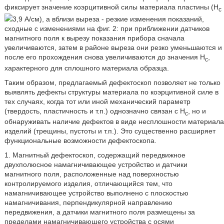
фиксирует значение коэрцитивной силы материала пластины (H
с
3,9 А/см), а вблизи выреза - резкие изменения показаний,
сходные с изменениями на фиг. 2: при приближении датчиков
магнитного поля к вырезу показания прибора сначала
увеличиваются, затем в районе выреза они резко уменьшаются и
после его прохождения снова увеличиваются до значения H
,
с
характерного для сплошного материала образца.
Таким образом, предлагаемый дефектоскоп позволяет не только
выявлять дефекты структуры материала по коэрцитивной силе в
тех случаях, когда тот или иной механический параметр
(твердость, пластичность и т.п.) однозначно связан с Н
, но и
c
обнаруживать наличие дефектов в виде несплошности материала
изделий (трещины, пустоты и т.п.). Это существенно расширяет
функциональные возможности дефектоскопа.
1. Магнитный дефектоскоп, содержащий передвижное
двухполюсное намагничивающее устройство и датчики
магнитного поля, расположенные над поверхностью
контролируемого изделия, отличающийся тем, что
намагничивающее устройство выполнено с плоскостью
намагничивания, перпендикулярной направлению
передвижения, а датчики магнитного поля размещены за
пределами намагничивающего устройства с осями