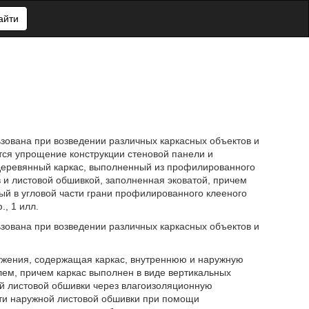
айти
ьзована при возведении различных каркасных объектов и
тся упрощение конструкции стеновой панели и
еревянный каркас, выполненный из профилированного
 и листовой обшивкой, заполненная эковатой, причем
ый в угловой части грани профилированного клееного
., 1 илл.
ьзована при возведении различных каркасных объектов и
ужения, содержащая каркас, внутреннюю и наружную
ем, причем каркас выполнен в виде вертикальных
ей листовой обшивки через влагоизоляционную
ти наружной листовой обшивки при помощи