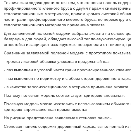
Техническая задача достигается тем, что стеновая панель соде
профилированного клееного бруса с двумя парами симметричны
теплоизоляционным материалом, причем кромка листовой обшив
части грани профилированного клееного бруса, по периметру и с
теплоизоляционного материала применена эковата.
Для заявляемой полезной модели выбрана эковата на основе цел
безвредна для людей, обладает высокой тепло-звукоизолирующе
огнестойка и защищает изолируемые поверхности от гниения, гри
Сравнение заявляемой полезной модели с прототипом показывае
- кромка листовой обшивки уложена в продольный паз;
- паз выполнен в угловой части грани профилированного клееног
- паз выполнен по периметру и с обеих сторон деревянного карк
- в качестве теплоизоляционного материала применена эковата.
Поэтому полезная модель соответствует критерию «новизна».
Полезную модель можно изготовить с использованием обычного 
критерию «промышленная применимость».
На рисунке представлена заявляемая стеновая панель.
Стеновая панель содержит деревянный каркас, выполненный из