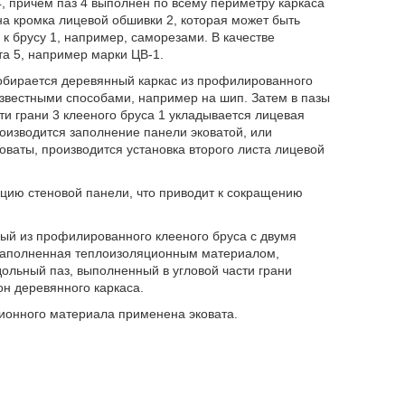
 4, причем паз 4 выполнен по всему периметру каркаса
ена кромка лицевой обшивки 2, которая может быть
к брусу 1, например, саморезами. В качестве
та 5, например марки ЦВ-1.
обирается деревянный каркас из профилированного
известными способами, например на шип. Затем в пазы
ти грани 3 клееного бруса 1 укладывается лицевая
роизводится заполнение панели эковатой, или
коваты, производится установка второго листа лицевой
цию стеновой панели, что приводит к сокращению
ый из профилированного клееного бруса с двумя
 заполненная теплоизоляционным материалом,
ольный паз, выполненный в угловой части грани
он деревянного каркаса.
ционного материала применена эковата.