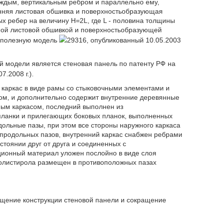
аждым, вертикальным ребром и параллельно ему,
нняя листовая обшивка и поверхностьобразующая
 ребер на величину H=2L, где L - половина толщины
ной листовой обшивкой и поверхностьобразующей
а полезную модель
29316, опубликованный 10.05.2003
 модели является стеновая панель по патенту РФ на
.2008 г.).
каркас в виде рамы со стыковочными элементами и
м, и дополнительно содержит внутренние деревянные
ным каркасом, последний выполнен из
планки и прилегающих боковых планок, выполненных
ольные пазы, при этом все стороны наружного каркаса
продольных пазов, внутренний каркас снабжен ребрами
стоянии друг от друга и соединенных с
ционный материал уложен послойно в виде слоя
полистирола размещен в противоположных пазах
.
ощение конструкции стеновой панели и сокращение