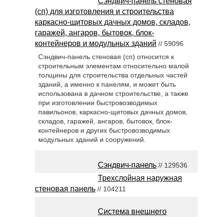
Сэндвич-панель стеновая
(сп) для изготовления и строительства
каркасно-щитовых дачных домов, складов,
гаражей, ангаров, бытовок, блок-
контейнеров и модульных зданий
// 59096
Сэндвич-панель стеновая (сп) относится к
строительным элементам относительно малой
толщины для строительства отдельных частей
зданий, а именно к панелям, и может быть
использована в дачном строительстве, а также
при изготовлении быстровозводимых
павильонов, каркасно-щитовых дачных домов,
складов, гаражей, ангаров, бытовок, блок-
контейнеров и других быстровозводимых
модульных зданий и сооружений.
Сэндвич-панель
// 129536
Трехслойная наружная
стеновая панель
// 104211
Система внешнего