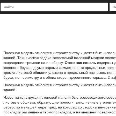
Н
Полезная модель относится к строительству и может быть испол
зданий. Техническая задача заявляемой полезной модели являе
сокращение времени на ее сборку.
Стеновая панель
содержит д
клееного бруса с двумя парами симметричных продольных пазов
кромка листовой обшивки уложена в продольный паз, выполненн
бруса, по периметру и с обеих сторон деревянного каркаса. 2 п.ф
Полезная модель относится к строительству и может быть испол
зданий.
Известна конструкция стеновой панели быстровозводимого соор
листовые обшивки, образующие полости, заполненные утеплител
ребер, по меньшей мере, трех, на которых со стороны внутренн
прокладку размещены термопрокладки, а на внешней поверхнос