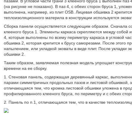
пазами. В угловой части грани 3 клееного бруса 1 выполнен паз
(на рисунке не показано). В паз 4, с обеих сторон бруса 1, улож
выполнена, например, из плит OSB. Лицевая обшивка 2 крепится 
теплоизоляционного материла в конструкции используется экова
Сборка панели осуществляется следующим образом. Сначала с
клееного бруса 1. Элементы каркаса скрепляются между собой 
4, которые выполнены по всему периметру каркаса в угловой час
обшивка 2, которая крепится к брусу саморезами. После этого п
напылением, или укладкой эковаты в виде плит. После укладки э
обшивки 2.
Таким образом, заявляемая полезная модель упрощает конструк
времени на ее сборку.
1. Стеновая панель, содержащая деревянный каркас, выполненн
парами симметричных продольных пазов и листовой обшивкой,
отличающаяся тем, что кромка листовой обшивки уложена в прод
профилированного клееного бруса, по периметру и с обеих стор
2. Панель по п.1, отличающаяся тем, что в качестве теплоизоля