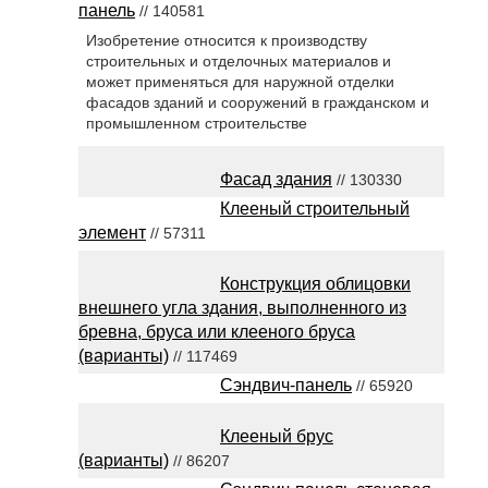
панель
// 140581
Изобретение относится к производству
строительных и отделочных материалов и
может применяться для наружной отделки
фасадов зданий и сооружений в гражданском и
промышленном строительстве
Фасад здания
// 130330
Клееный строительный
элемент
// 57311
Конструкция облицовки
внешнего угла здания, выполненного из
бревна, бруса или клееного бруса
(варианты)
// 117469
Сэндвич-панель
// 65920
Клееный брус
(варианты)
// 86207