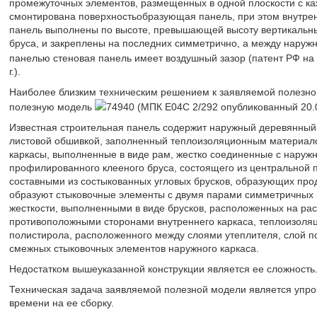
промежуточных элементов, размещенных в одной плоскости с к
смонтирована поверхностьобразующая панель, при этом внутре
панель выполнены по высоте, превышающей высоту вертикальных
бруса, и закреплены на последних симметрично, а между наруж
панелью стеновая панель имеет воздушный зазор (патент РФ н
г.).
Наиболее близким техническим решением к заявляемой полезной
полезную модель
74940 (МПК Е04С 2/292 опубликованный 20.07
Известная строительная панель содержит наружный деревянный 
листовой обшивкой, заполненный теплоизоляционным материало
каркасы, выполненные в виде рам, жестко соединенные с наруж
профилированного клееного бруса, состоящего из центральной 
составными из состыкованных угловых брусков, образующих прод
образуют стыковочные элементы с двумя парами симметричных 
жесткости, выполненными в виде брусков, расположенных на рас
противоположными сторонами внутреннего каркаса, теплоизоля
полистирола, расположенного между слоями утеплителя, слой 
смежных стыковочных элементов наружного каркаса.
Недостатком вышеуказанной конструкции является ее сложность
Техническая задача заявляемой полезной модели является упр
времени на ее сборку.