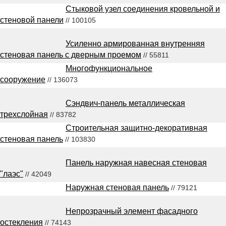
Стыковой узел соединения кровельной и
стеновой панели
// 100105
Усиленно армированная внутренняя
стеновая панель с дверным проемом
// 55811
Многофункциональное
сооружение
// 136073
Сэндвич-панель металлическая
трехслойная
// 83782
Строительная защитно-декоративная
стеновая панель
// 103830
Панель наружная навесная стеновая
"лаэс"
// 42049
Наружная стеновая панель
// 79121
Непрозрачный элемент фасадного
остекления
// 74143