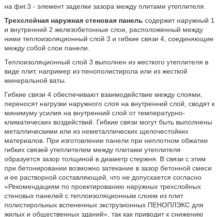
на фиг.3 - элемент заделки зазора между плитами утеплителя.
Трехслойная наружная стеновая панель
содержит наружный 1
и внутренний 2 железобетонные слои, расположенный между
ними теплоизоляционный слой 3 и гибкие связи 4, соединяющие
между собой слои панели.
Теплоизоляционный слой 3 выполнен из жесткого утеплителя в
виде плит, например из пенополистирола или из жесткой
минеральной ваты.
Гибкие связи 4 обеспечивают взаимодействие между слоями,
переносят нагрузки наружного слоя на внутренний слой, сводят к
минимуму усилия на внутренний слой от температурно-
климатических воздействий. Гибкие связи могут быть выполнены
металлическими или из неметаллических щелочестойких
материалов. При изготовлении панели при неплотном обжатии
гибких связей утеплителем между плитами утеплителя
образуется зазор толщиной в диаметр стержня. В связи с этим
при бетонировании возможно затекание в зазор бетонной смеси
и ее растворной составляющей, что не допускается согласно
«Рекомендациям по проектированию наружных трехслойных
стеновых панелей с теплоизоляционным слоем из плит
полистирольных вспененных экструзионных ПЕНОПЛЭКС для
жилых и общественных зданий», так как приводит к снижению