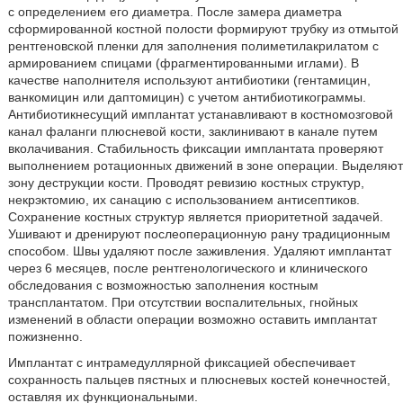
с определением его диаметра. После замера диаметра
сформированной костной полости формируют трубку из отмытой
рентгеновской пленки для заполнения полиметилакрилатом с
армированием спицами (фрагментированными иглами). В
качестве наполнителя используют антибиотики (гентамицин,
ванкомицин или даптомицин) с учетом антибиотикограммы.
Антибиотикнесущий имплантат устанавливают в костномозговой
канал фаланги плюсневой кости, заклинивают в канале путем
вколачивания. Стабильность фиксации имплантата проверяют
выполнением ротационных движений в зоне операции. Выделяют
зону деструкции кости. Проводят ревизию костных структур,
некрэктомию, их санацию с использованием антисептиков.
Сохранение костных структур является приоритетной задачей.
Ушивают и дренируют послеоперационную рану традиционным
способом. Швы удаляют после заживления. Удаляют имплантат
через 6 месяцев, после рентгенологического и клинического
обследования с возможностью заполнения костным
трансплантатом. При отсутствии воспалительных, гнойных
изменений в области операции возможно оставить имплантат
пожизненно.
Имплантат с интрамедуллярной фиксацией обеспечивает
сохранность пальцев пястных и плюсневых костей конечностей,
оставляя их функциональными.