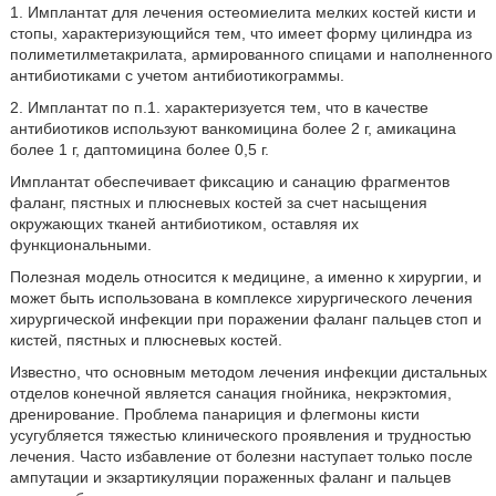
1. Имплантат для лечения остеомиелита мелких костей кисти и
стопы, характеризующийся тем, что имеет форму цилиндра из
полиметилметакрилата, армированного спицами и наполненного
антибиотиками с учетом антибиотикограммы.
2. Имплантат по п.1. характеризуется тем, что в качестве
антибиотиков используют ванкомицина более 2 г, амикацина
более 1 г, даптомицина более 0,5 г.
Имплантат обеспечивает фиксацию и санацию фрагментов
фаланг, пястных и плюсневых костей за счет насыщения
окружающих тканей антибиотиком, оставляя их
функциональными.
Полезная модель относится к медицине, а именно к хирургии, и
может быть использована в комплексе хирургического лечения
хирургической инфекции при поражении фаланг пальцев стоп и
кистей, пястных и плюсневых костей.
Известно, что основным методом лечения инфекции дистальных
отделов конечной является санация гнойника, некрэктомия,
дренирование. Проблема панариция и флегмоны кисти
усугубляется тяжестью клинического проявления и трудностью
лечения. Часто избавление от болезни наступает только после
ампутации и экзартикуляции пораженных фаланг и пальцев