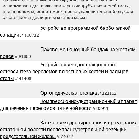
использована для фиксации коротких трубчатых костей кисти,
при переломах, остеотомиях, после удаления костной опухоли
с оставшимся дефицитом костной массы
Устройство программной барботажной
санации
// 100712
Пахово-мошоночный бандаж на жестком
поясе
// 91850
Устройство для дистракционного
остеосинтеза переломов плюстневых костей и пальцев
стопы
// 41406
Ортопедическая стелька
// 121152
Компрессионно-дистракционный аппарат
для лечения переломов пяточной кости
// 83911
Катетер для дренирования и промывания
остаточной полости после трансуретральной резекции
предстательной железы
// 74072