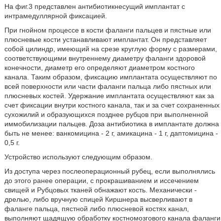
На фиг.3 представлен антибиотикнесущий имплантат с
интрамедуллярной фиксацией.
При гнойном процессе в кости фаланги пальцев и пястные или
плюсневые кости устанавливают имплантат. Он представляет
собой цилиндр, имеющий на срезе круглую форму с размерами,
соответствующими внутреннему диаметру фаланги здоровой
конечности, диаметр его определяют диаметром костного
канала. Таким образом, фиксацию имплантата осуществляют по
всей поверхности или части фаланги пальца либо пястных или
плюсневых костей. Удержание имплантата осуществляют как за
счет фиксации внутри костного канала, так и за счет сохраненных
сухожилий и образующихся позднее рубцов при выполненной
иммобилизации пальцев. Доза антибиотика в имплантате должна
быть не менее: ванкомицина - 2 г, амикацина - 1 г, даптомицина -
0,5 г.
Устройство используют следующим образом.
Из доступа через послеоперационный рубец, если выполнялись
до этого ранее операции, с прокрашиванием и иссечением
свищей и Рубцовых тканей обнажают кость. Механически -
дрелью, либо вручную спицей Киршнера высверливают в
фаланге пальца, пястной либо плюсневой костях канал,
выполняют щадящую обработку костномозгового канала фаланги