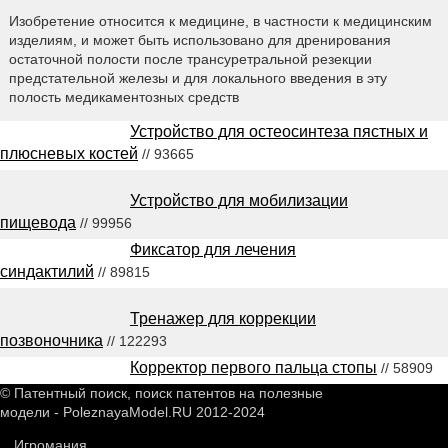
Изобретение относится к медицине, в частности к медицинским
изделиям, и может быть использовано для дренирования
остаточной полости после трансуретральной резекции
предстательной железы и для локального введения в эту
полость медикаментозных средств
Устройство для остеосинтеза пястных и
плюсневых костей
// 93665
Устройство для мобилизации
пищевода
// 99956
Фиксатор для лечения
синдактилий
// 89815
Тренажер для коррекции
позвоночника
// 122293
Корректор первого пальца стопы
// 58909
© Патентный поиск, поиск патентов на полезные
модели - PoleznayaModel.RU 2012-2024
Игромания