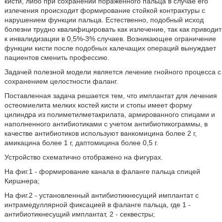
кисти, либо при сохранении пораженного пальца в случае его
излечения происходит формирование стойкой контрактуры с
нарушением функции пальца. Естественно, подобный исход
болезни трудно квалифицировать как излечение, так как приводит
к инвалидизации в 0,5%-3% случаев. Возникающее ограничение
функции кисти после подобных калечащих операций вынуждает
пациентов сменить профессию.
Задачей полезной модели является лечение гнойного процесса с
сохранением целостности фаланг.
Поставленная задача решается тем, что имплантат для лечения
остеомиелита мелких костей кисти и стопы имеет форму
цилиндра из полиметилметакрилата, армированного спицами и
наполненного антибиотиками с учетом антибиотикограммы, в
качестве антибиотиков используют ванкомицина более 2 г,
амикацина более 1 г, даптомицина более 0,5 г.
Устройство схематично отображено на фигурах.
На фиг.1 - формирование канала в фаланге пальца спицей
Киршнера;
На фиг.2 - установленный антибиотикнесущий имплантат с
интрамедуллярной фиксацией в фаланге пальца, где 1 -
антибиотикнесущий имплантат, 2 - секвестры;