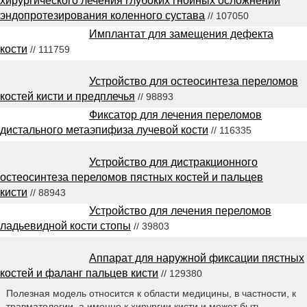
хирургического лечения глубоких гнойных осложнений
эндопротезирования коленного сустава
// 107050
Имплантат для замещения дефекта
кости
// 111759
Устройство для остеосинтеза переломов
костей кисти и предплечья
// 98893
Фиксатор для лечения переломов
дистального метаэпифиза лучевой кости
// 116335
Устройство для дистракционного
остеосинтеза переломов пястных костей и пальцев
кисти
// 88943
Устройство для лечения переломов
ладьевидной кости стопы
// 39803
Аппарат для наружной фиксации пястных
костей и фаланг пальцев кисти
// 129380
Полезная модель относится к области медицины, в частности, к
травматологии, а именно к хирургии кисти и может быть