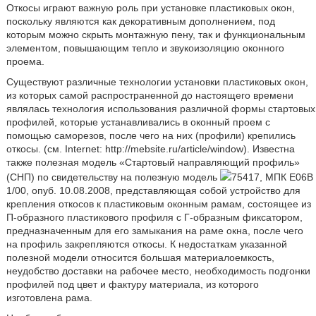
Откосы играют важную роль при установке пластиковых окон,
поскольку являются как декоративным дополнением, под
которым можно скрыть монтажную пену, так и функциональным
элементом, повышающим тепло и звукоизоляцию оконного
проема.
Существуют различные технологии установки пластиковых окон,
из которых самой распространенной до настоящего времени
являлась технология использования различной формы стартовых
профилей, которые устанавливались в оконный проем с
помощью саморезов, после чего на них (профили) крепились
откосы. (см. Internet: http://mebsite.ru/article/window). Известна
также полезная модель «Стартовый направляющий профиль»
(СНП) по свидетельству на полезную модель
75417, МПК Е06В
1/00, опуб. 10.08.2008, представляющая собой устройство для
крепления откосов к пластиковым оконным рамам, состоящее из
П-образного пластикового профиля с Г-образным фиксатором,
предназначенным для его замыкания на раме окна, после чего
на профиль закрепляются откосы. К недостаткам указанной
полезной модели относится большая материалоемкость,
неудобство доставки на рабочее место, необходимость подгонки
профилей под цвет и фактуру материала, из которого
изготовлена рама.