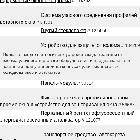
оформление оконного проема
// 114708
Система узлового соединения профилей
вставного окна
// 84901
Гнутый стеклопакет
// 122424
Устройство для защиты от взлома
// 134209
Полезная модель относится к устройствам для защиты от
взлома уличного торгового оборудования и предназначена, в
частности, для установки на корпусах уличных торговых
холодильников и автоматов
Панель-модуль
// 99514
Фиксатор стекла в профилированном
проеме окна и устройство для зашторивания окна
// 59687
Портативный рентгенофлуоресцентный
энергодисперсионный анализатор
// 121077
Транспортное средство "автокарета