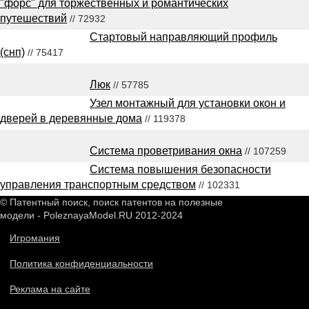
"форс" для торжественных и романтических
путешествий
// 72932
Стартовый направляющий профиль
(снп)
// 75417
Люк
// 57785
Узел монтажный для установки окон и
дверей в деревянные дома
// 119378
Система проветривания окна
// 107259
Система повышения безопасности
управления транспортным средством
// 102331
© Патентный поиск, поиск патентов на полезные
модели - PoleznayaModel.RU 2012-2024
Игромания
Политика конфиденциальности
Реклама на сайте