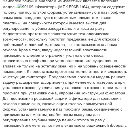
Наиболее близким аналогом из известных является полезная
модель
90109 «Фиксатор» (МПК Е06В 1/64), которая содержит
головку прямоугольной формы, устанавливаемую в паз профиля
рамы окна, соединенную с прижимным элементом в виде
пластины, на поверхности которой имеется выступ для
регулирования глубины завода панели откоса за раму.
Недостатком прототипа являются узкие технологические
возможности, поскольку прототип предназначен для откосов с
небольшой толщиной материала, т.е. так называемых легких
откосов. Кроме того, ввиду недостаточной эластичности
прижимного элемента ограничен угол наклона откоса
относительно профиля при установке окна, что существенно
влияет не только на эстетику окна, но и на уровень освещенности
помещения. К недостаткам прототипа можно отнести и сложность
конструкции фиксатора. Предлагаемая полезная модель решает
задачу расширения ассортимента применяемого материала при
установке откосов, увеличения угла наклона откоса относительно
профиля при установке окна, упрощение конструкции фиксатора.
Для достижения решаемой задачи в фиксаторе для крепления
откосов к раме окна, включающем головку прямоугольной
формы, устанавливаемую в паз профиля рамы, соединенную с
прижимным элементом, снабженным выступом для
регулирования глубины завода панели откоса за раму,
прижимной элемент выполнен в виде крюка радиальной формы с