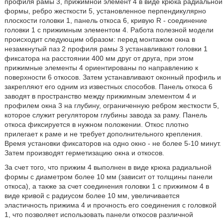
профиля рамы 3, прижимной элемент 4 в виде крюка радиальной
формы, ребро жесткости 5, установленное перпендикулярно
плоскости головки 1, панель откоса 6, кривую R - соединение
головки 1 с прижимным элементом 4. Работа полезной модели
происходит следующим образом: перед монтажом окна в
незамкнутый паз 2 профиля рамы 3 устанавливают головки 1
фиксатора на расстоянии 400 мм друг от друга, при этом
прижимные элементы 4 ориентированы по направлению к
поверхности 6 откосов. Затем устанавливают оконный профиль и
закрепляют его одним из известных способов. Панель откоса 6
заводят в пространство между прижимным элементом 4 и
профилем окна 3 на глубину, ограниченную ребром жесткости 5,
которое служит регулятором глубины завода за раму. Панель
откоса фиксируется в нужном положении. Откос плотно
прилегает к раме и не требует дополнительного крепления.
Время установки фиксаторов на одно окно - не более 5-10 минут.
Затем производят герметизацию окна и откосов.
За счет того, что прижим 4 выполнен в виде крюка радиальной
формы с диаметром более 10 мм (зависит от толщины панели
откоса), а также за счет соединения головки 1 с прижимом 4 в
виде кривой с радиусом более 10 мм, увеличивается
эластичность прижима 4 и прочность его соединения с головкой
1, что позволяет использовать панели откосов различной