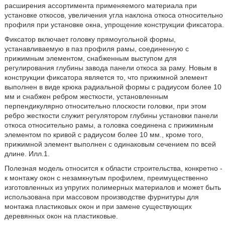
расширения ассортимента применяемого материала при
установке откосов, увеличения угла наклона откоса относительно
профиля при установке окна, упрощение конструкции фиксатора.
Фиксатор включает головку прямоугольной формы,
устанавливаемую в паз профиля рамы, соединенную с
прижимным элементом, снабженным выступом для
регулирования глубины завода панели откоса за раму. Новым в
конструкции фиксатора является то, что прижимной элемент
выполнен в виде крюка радиальной формы с радиусом более 10
мм и снабжен ребром жесткости, установленным
перпендикулярно относительно плоскости головки, при этом
ребро жесткости служит регулятором глубины установки панели
откоса относительно рамы, а головка соединена с прижимным
элементом по кривой с радиусом более 10 мм., кроме того,
прижимной элемент выполнен с одинаковым сечением по всей
длине. Илл.1.
Полезная модель относится к области строительства, конкретно -
к монтажу окон с незамкнутым профилем, преимущественно
изготовленных из упругих полимерных материалов и может быть
использована при массовом производстве фурнитуры для
монтажа пластиковых окон и при замене существующих
деревянных окон на пластиковые.