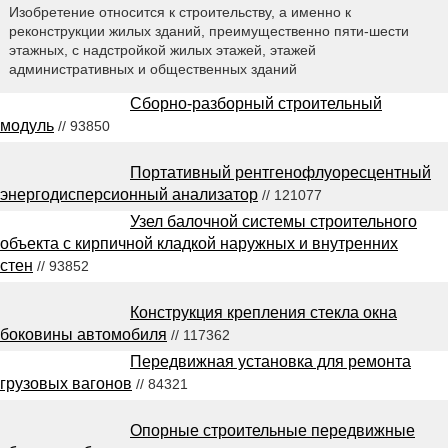
Изобретение относится к строительству, а именно к
реконструкции жилых зданий, преимущественно пяти-шести
этажных, с надстройкой жилых этажей, этажей
административных и общественных зданий
Сборно-разборный строительный
модуль
// 93850
Портативный рентгенофлуоресцентный
энергодисперсионный анализатор
// 121077
Узел балочной системы строительного
объекта с кирпичной кладкой наружных и внутренних
стен
// 93852
Конструкция крепления стекла окна
боковины автомобиля
// 117362
Передвижная установка для ремонта
грузовых вагонов
// 84321
Опорные строительные передвижные