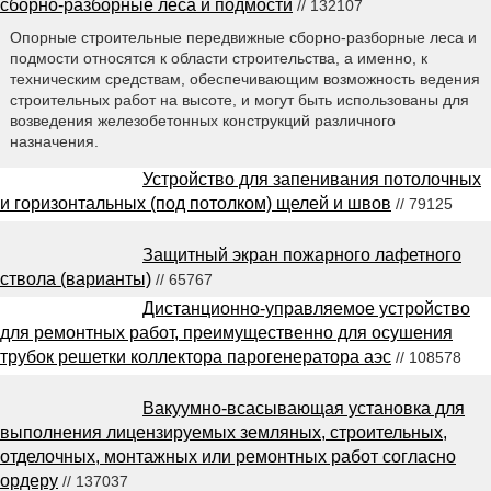
сборно-разборные леса и подмости
// 132107
Опорные строительные передвижные сборно-разборные леса и
подмости относятся к области строительства, а именно, к
техническим средствам, обеспечивающим возможность ведения
строительных работ на высоте, и могут быть использованы для
возведения железобетонных конструкций различного
назначения.
Устройство для запенивания потолочных
и горизонтальных (под потолком) щелей и швов
// 79125
Защитный экран пожарного лафетного
ствола (варианты)
// 65767
Дистанционно-управляемое устройство
для ремонтных работ, преимущественно для осушения
трубок решетки коллектора парогенератора аэс
// 108578
Вакуумно-всасывающая установка для
выполнения лицензируемых земляных, строительных,
отделочных, монтажных или ремонтных работ согласно
ордеру
// 137037