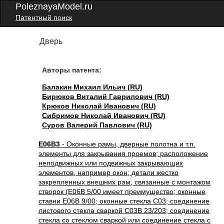
PoleznayaModel.ru
Патентный поиск
Дверь
Авторы патента:
Балакин Михаил Ильич (RU)
Бирюков Виталий Гаврилович (RU)
Крюков Николай Иванович (RU)
Сибримов Николай Иванович (RU)
Суров Валерий Павлович (RU)
E06B3
- Оконные рамы, дверные полотна и т.п.
элементы для закрывания проемов; расположение
неподвижных или подвижных закрывающих
элементов, например окон; детали жестко
закрепленных внешних рам, связанные с монтажом
створок (E06B 5/00 имеет преимущество; оконные
ставни E06B 9/00; оконные стекла C03; соединение
листового стекла сваркой C03B 23/203; соединение
стекла со стеклом сваркой или соединение стекла с