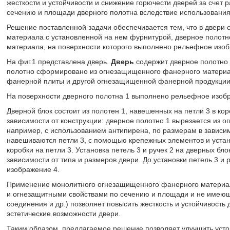
жесткости и устойчивости и снижение горючести дверей за счет
сечению и площади дверного полотна вследствие использовани
Решение поставленной задачи обеспечивается тем, что в двери
материала с установленной на нем фурнитурой, дверное полот
материала, на поверхности которого выполнено рельефное изо
На фиг.1 представлена дверь.
Дверь
содержит дверное полотно 1
полотно сформировано из огнезащищенного фанерного матери
фанерной плиты и другой огнезащищенной фанерной продукции
На поверхности дверного полотна 1 выполнено рельефное изоб
Дверной блок состоит из полотен 1, навешенных на петли 3 в к
зависимости от конструкции: дверное полотно 1 вырезается из
например, с использованием антипирена, по размерам в зависим
навешиваются петли 3, с помощью крепежных элементов и устан
коробки на петли 3. Установка петель 3 и ручек 2 на дверных бл
зависимости от типа и размеров двери. До установки петель 3 и
изображение 4.
Применение монолитного огнезащищенного фанерного материа
и огнезащитными свойствами по сечению и площади и не имеющ
соединения и др.) позволяет повысить жесткость и устойчивость
эстетические возможности двери.
Таким образом, предлагаемое решение позволяет улучшить устой