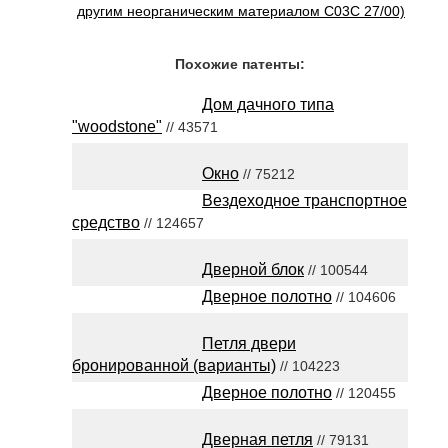
другим неорганическим материалом C03C 27/00)
Похожие патенты:
Дом дачного типа
"woodstone"
// 43571
Окно
// 75212
Вездеходное транспортное
средство
// 124657
Дверной блок
// 100544
Дверное полотно
// 104606
Петля двери
бронированной (варианты)
// 104223
Дверное полотно
// 120455
Дверная петля
// 79131