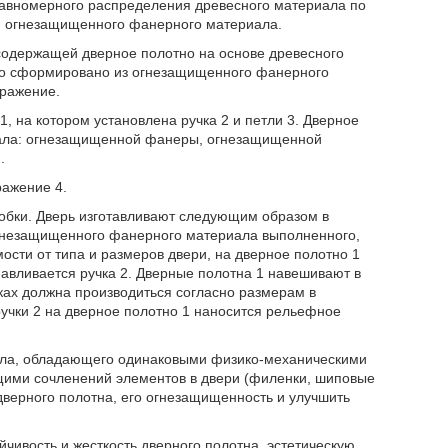
 равномерного распределения древесного материала по
я огнезащищенного фанерного материала.
 содержащей дверное полотно на основе древесного
но сформировано из огнезащищенного фанерного
бражение.
, на котором установлена ручка 2 и петли 3. Дверное
ала: огнезащищенной фанеры, огнезащищенной
.
ражение 4.
оробки. Дверь изготавливают следующим образом в
 огнезащищенного фанерного материала выполненного,
ости от типа и размеров двери, на дверное полотно 1
авливается ручка 2. Дверные полотна 1 навешивают в
оках должна производиться согласно размерам в
 ручки 2 на дверное полотно 1 наносится рельефное
ла, обладающего одинаковыми физико-механическими
ими сочленений элементов в двери (филенки, шиповые
 дверного полотна, его огнезащищенность и улучшить
чивость и жесткость дверного полотна, эстетическую