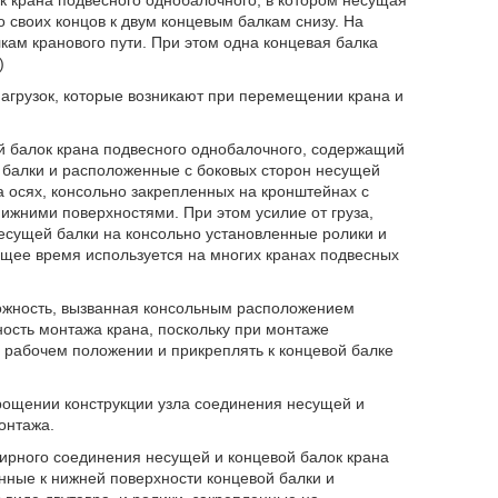
к крана подвесного однобалочного, в котором несущая
о своих концов к двум концевым балкам снизу. На
кам кранового пути. При этом одна концевая балка
)
агрузок, которые возникают при перемещении крана и
й балок крана подвесного однобалочного, содержащий
 балки и расположенные с боковых сторон несущей
а осях, консольно закрепленных на кронштейнах с
ижними поверхностями. При этом усилие от груза,
есущей балки на консольно установленные ролики и
ящее время используется на многих кранах подвесных
ложность, вызванная консольным расположением
ность монтажа крана, поскольку при монтаже
рабочем положении и прикреплять к концевой балке
прощении конструкции узла соединения несущей и
онтажа.
нирного соединения несущей и концевой балок крана
нные к нижней поверхности концевой балки и