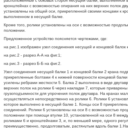
расположенные с боковых сторон несущей балки, выполненной в 
кронштейнах с возможностью опирания на них верхних полок дв
установлены на общей оси, прикрепленной своими концами к кр
выполненном в несущей балке.
Кроме того, ролики установлены на оси с возможностью продол
положении.
Предложенное устройство поясняется чертежами, где:
на рис.1 изображен узел соединения несущей и концевой балок к
на рис.2 - разрез А-А на фиг.1;
на рис.3 - разрез Б-Б на фиг.2.
Узел соединения несущей балки 1 и концевой балки 2 крана под
прикрепленные болтами 4 к нижней поверхности концевой балки
усилены ребрами жесткости 5. Балка 2 выполнена в виде двута
верхних полок на ролики 6 через накладки 7, которые приварены
грузоподъемности для упрочения полок двутавра. На кранах ма
осуществляться непосредственно на ролики 6. Ролики 6 установл
которое выполнено в несущей балке 1. Концы оси 8 прикреплен
соединений. Ролики 6 установлены на оси 8 с возможностью пр
положении при помощи втулки 10, установленной на оси 8 между 
роликами 6 и кронштейнами 3, и, по меньшей мере, одного регу
преимущественно, продолговатым, растянутым вдоль балки 1.Н