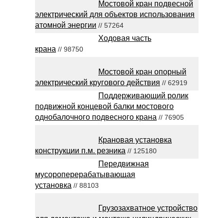
Мостовой кран подвесной
электрический для объектов использования
атомной энергии
// 57264
Ходовая часть
крана
// 98750
Мостовой кран опорный
электрический кругового действия
// 62919
Поддерживающий ролик
подвижной концевой балки мостового
однобалочного подвесного крана
// 76905
Крановая установка
конструкции п.м. резника
// 125180
Передвижная
мусороперерабатывающая
установка
// 88103
Грузозахватное устройство