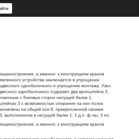
айти
машиностроения, а именно: к конструкциям кранов
аявленного устройства заключается в упрощении
подвесного однобалочного и упрощение монтажа. Узел
двесного однобалочного содержит два кронштейна 3,
оженные с боковых сторон несущей балки 1,
нштейнах 3 с возможностью опирания на них полок
тановлены на общей оси 8, прикрепленной своими
, выполненном в несущей балке 1. 1 д.п. ф-лы, 3 ил.
машиностроения, а именно: к конструкциям кранов