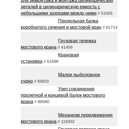
для демонтажа и монтажа цилиндрических
деталей в цилиндрическую емкость с
небольшими зазорами между ними
// 51005
Продольная балка
коробчатого сечения и мостовой кран
// 81714
Грузовая тележка
мостового крана
// 41459
Крановая
установка
// 61698
Малое рыболовное
судно
// 84820
Узел соединения
пролетной и концевой балок мостового
крана
// 86580
Механизм передвижения
мостового крана
// 118302