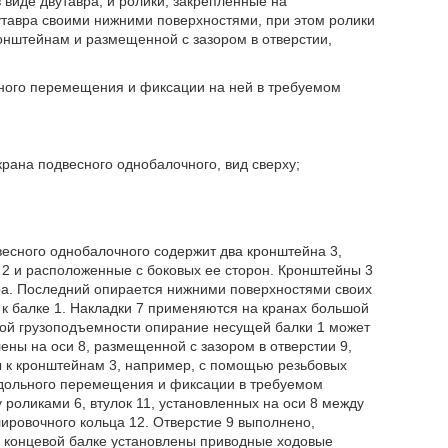
виде двутавра, и ролики, закрепленные на
утавра своими нижними поверхностями, при этом ролики
онштейнам и размещенной с зазором в отверстии,
ьного перемещения и фиксации на ней в требуемом
рана подвесного однобалочного, вид сверху;
весного однобалочного содержит два кронштейна 3,
 2 и расположенные с боковых ее сторон. Кронштейны 3
вра. Последний опирается нижними поверхностями своих
 к балке 1. Накладки 7 применяются на кранах большой
лой грузоподъемности опирание несущей балки 1 может
ены на оси 8, размещенной с зазором в отверстии 9,
ы к кронштейнам 3, например, с помощью резьбовых
одольного перемещения и фиксации в требуемом
роликами 6, втулок 11, установленных на оси 8 между
лировочного кольца 12. Отверстие 9 выполнено,
а концевой балке установлены приводные ходовые