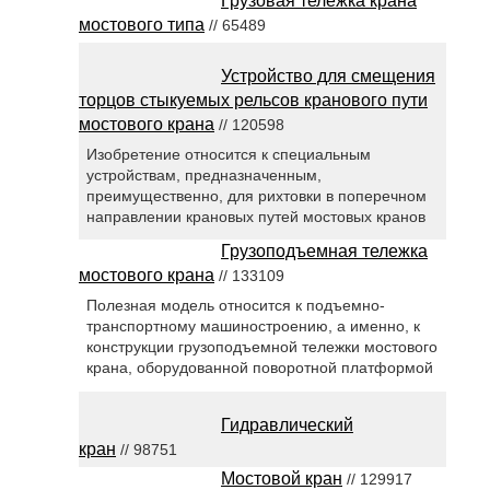
Грузовая тележка крана
мостового типа
// 65489
Устройство для смещения
торцов стыкуемых рельсов кранового пути
мостового крана
// 120598
Изобретение относится к специальным
устройствам, предназначенным,
преимущественно, для рихтовки в поперечном
направлении крановых путей мостовых кранов
Грузоподъемная тележка
мостового крана
// 133109
Полезная модель относится к подъемно-
транспортному машиностроению, а именно, к
конструкции грузоподъемной тележки мостового
крана, оборудованной поворотной платформой
Гидравлический
кран
// 98751
Мостовой кран
// 129917