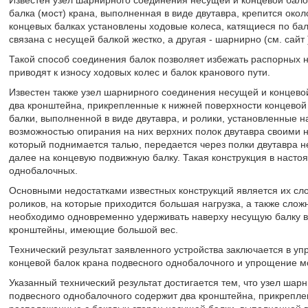
Известен узел шарнирного соединения несущей и концевой бало
балка (мост) крана, выполненная в виде двутавра, крепится окол
концевых балках установлены ходовые колеса, катящиеся по бал
связана с несущей балкой жестко, а другая - шарнирно (см. сайт 
Такой способ соединения балок позволяет избежать распорных н
приводят к износу ходовых колес и балок кранового пути.
Известен также узел шарнирного соединения несущей и концево
два кронштейна, прикрепленные к нижней поверхности концевой
балки, выполненной в виде двутавра, и ролики, установленные н
возможностью опирания на них верхних полок двутавра своими н
который поднимается талью, передается через полки двутавра н
далее на концевую подвижную балку. Такая конструкция в насто
однобалочных.
Основными недостатками известных конструкций является их с
роликов, на которые приходится большая нагрузка, а также слож
необходимо одновременно удерживать наверху несущую балку в 
кронштейны, имеющие большой вес.
Технический результат заявленного устройства заключается в у
концевой балок крана подвесного однобалочного и упрощение м
Указанный технический результат достигается тем, что узел шар
подвесного однобалочного содержит два кронштейна, прикрепле