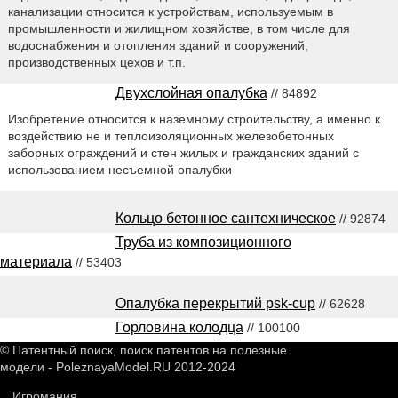
канализации относится к устройствам, используемым в
промышленности и жилищном хозяйстве, в том числе для
водоснабжения и отопления зданий и сооружений,
производственных цехов и т.п.
Двухслойная опалубка
// 84892
Изобретение относится к наземному строительству, а именно к
воздействию не и теплоизоляционных железобетонных
заборных ограждений и стен жилых и гражданских зданий с
использованием несъемной опалубки
Кольцо бетонное сантехническое
// 92874
Труба из композиционного
материала
// 53403
Опалубка перекрытий psk-cup
// 62628
Горловина колодца
// 100100
© Патентный поиск, поиск патентов на полезные
модели - PoleznayaModel.RU 2012-2024
Игромания