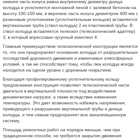
нижняя часть конуса равна внутреннему диаметру днища
колодца и уплотняется монтажной пеной с заливкой бетоном на
высоту 100-150 мм, в верхнюю часть конуса диаметром 400 мм с
резиновым уплотнением (уплотнительным кольцом) вставляется
вертикальная труба (ствол колодца) 2 из пластиковой трубы. В
ствол колодца вставляется телескоп (телескопический адаптер)
3, в который впрессован чугунный комплект 4.
Главным преимуществом телескопической конструкции является
то, что она предохраняет основание колодца от разрушительных
последствий дорожного движения и изменчивых атмосферных
условий, а так же способствует тому, чтобы люк колодца всегда
находился на одном уровне с дорожным покрытием.
Благодаря профилированному уплотнительному кольцу
предлагаемая конструкция позволяет телескопической части
двигаться в вертикальной плоскости под воздействием
динамических нагрузок, а также вследствие изменения
температуры. Это дает возможность избежать напряжения,
приводящего к разрушению вертикальной трубы и днища
колодца, и тем самым предохраняет всю канализационную
систему.
Площадь ремонтных работ на порядок меньше, чем при
традиционном способе, не требуется закрытия движения