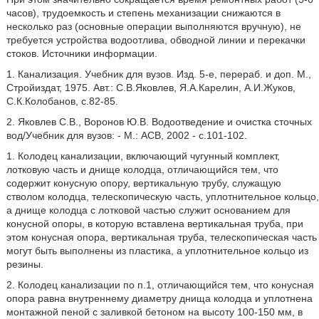
часов), трудоемкость и степень механизации снижаются в
несколько раз (основные операции выполняются вручную), не
требуется устройства водоотлива, обводной линии и перекачки
стоков. Источники информации.
1. Канализация. Учебник для вузов. Изд. 5-е, перераб. и доп. М.,
Стройиздат, 1975. Авт.: С.В.Яковлев, Я.А.Карелин, А.И.Жуков,
С.К.Колобанов, с.82-85.
2. Яковлев С.В., Воронов Ю.В. Водоотведение и очистка сточных
вод/Учебник для вузов: - М.: АСВ, 2002 - с.101-102.
1. Колодец канализации, включающий чугунный комплект,
лотковую часть и днище колодца, отличающийся тем, что
содержит конусную опору, вертикальную трубу, служащую
стволом колодца, телескопическую часть, уплотнительное кольцо,
а днище колодца с лотковой частью служит основанием для
конусной опоры, в которую вставлена вертикальная труба, при
этом конусная опора, вертикальная труба, телескопическая часть
могут быть выполнены из пластика, а уплотнительное кольцо из
резины.
2. Колодец канализации по п.1, отличающийся тем, что конусная
опора равна внутреннему диаметру днища колодца и уплотнена
монтажной пеной с заливкой бетоном на высоту 100-150 мм, в