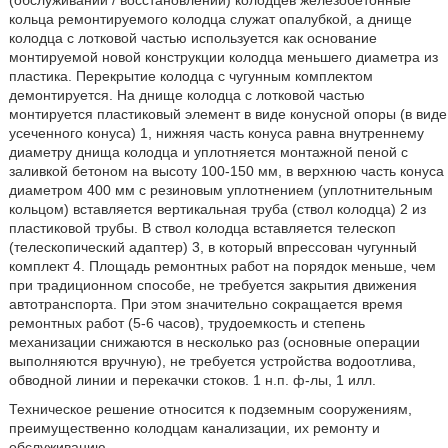
(обслуживании / восстановлении) колодцев железобетонные
кольца ремонтируемого колодца служат опалубкой, а днище
колодца с лотковой частью используется как основание
монтируемой новой конструкции колодца меньшего диаметра из
пластика. Перекрытие колодца с чугунным комплектом
демонтируется. На днище колодца с лотковой частью
монтируется пластиковый элемент в виде конусной опоры (в виде
усеченного конуса) 1, нижняя часть конуса равна внутреннему
диаметру днища колодца и уплотняется монтажной пеной с
заливкой бетоном на высоту 100-150 мм, в верхнюю часть конуса
диаметром 400 мм с резиновым уплотнением (уплотнительным
кольцом) вставляется вертикальная труба (ствол колодца) 2 из
пластиковой трубы. В ствол колодца вставляется телескоп
(телескопический адаптер) 3, в который впрессован чугунный
комплект 4. Площадь ремонтных работ на порядок меньше, чем
при традиционном способе, не требуется закрытия движения
автотранспорта. При этом значительно сокращается время
ремонтных работ (5-6 часов), трудоемкость и степень
механизации снижаются в несколько раз (основные операции
выполняются вручную), не требуется устройства водоотлива,
обводной линии и перекачки стоков. 1 н.п. ф-лы, 1 илл.
Техническое решение относится к подземным сооружениям,
преимущественно колодцам канализации, их ремонту и
обслуживанию.