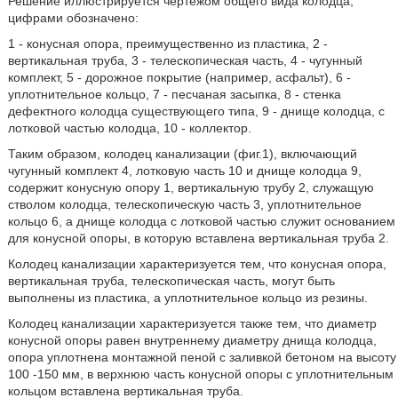
Решение иллюстрируется чертежом общего вида колодца,
цифрами обозначено:
1 - конусная опора, преимущественно из пластика, 2 -
вертикальная труба, 3 - телескопическая часть, 4 - чугунный
комплект, 5 - дорожное покрытие (например, асфальт), 6 -
уплотнительное кольцо, 7 - песчаная засыпка, 8 - стенка
дефектного колодца существующего типа, 9 - днище колодца, с
лотковой частью колодца, 10 - коллектор.
Таким образом, колодец канализации (фиг.1), включающий
чугунный комплект 4, лотковую часть 10 и днище колодца 9,
содержит конусную опору 1, вертикальную трубу 2, служащую
стволом колодца, телескопическую часть 3, уплотнительное
кольцо 6, а днище колодца с лотковой частью служит основанием
для конусной опоры, в которую вставлена вертикальная труба 2.
Колодец канализации характеризуется тем, что конусная опора,
вертикальная труба, телескопическая часть, могут быть
выполнены из пластика, а уплотнительное кольцо из резины.
Колодец канализации характеризуется также тем, что диаметр
конусной опоры равен внутреннему диаметру днища колодца,
опора уплотнена монтажной пеной с заливкой бетоном на высоту
100 -150 мм, в верхнюю часть конусной опоры с уплотнительным
кольцом вставлена вертикальная труба.