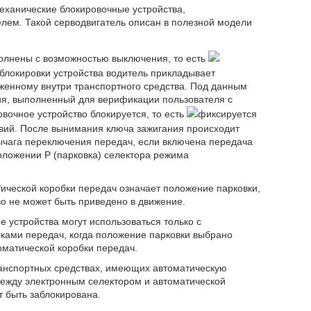
еханические блокировочные устройства,
лем. Такой серводвигатель описан в полезной модели
олнены с возможностью выключения, то есть
зблокировки устройства водитель прикладывает
женному внутри транспортного средства. Под данным
я, выполненный для верификации пользователя с
вочное устройство блокируется, то есть
фиксируется
вий. После вынимания ключа зажигания происходит
ычага переключения передач, если включена передача
положении P (парковка) селектора режима
ической коробки передач означает положение парковки,
во не может быть приведено в движение.
устройства могут использоваться только с
ками передач, когда положение парковки выбрано
матической коробки передач.
ранспортных средствах, имеющих автоматическую
между электронным селектором и автоматической
т быть заблокирована.