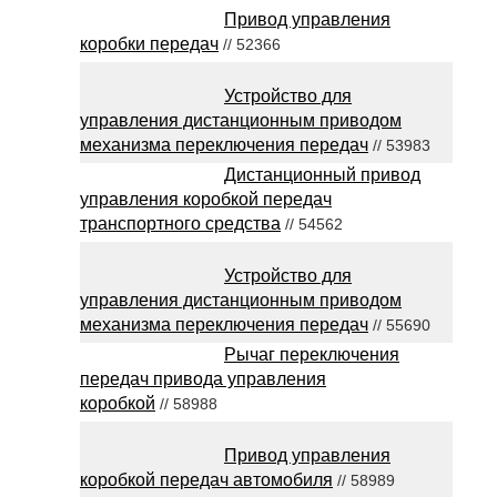
Привод управления
коробки передач
// 52366
Устройство для
управления дистанционным приводом
механизма переключения передач
// 53983
Дистанционный привод
управления коробкой передач
транспортного средства
// 54562
Устройство для
управления дистанционным приводом
механизма переключения передач
// 55690
Рычаг переключения
передач привода управления
коробкой
// 58988
Привод управления
коробкой передач автомобиля
// 58989