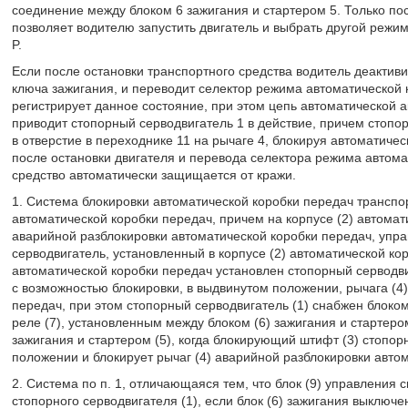
соединение между блоком 6 зажигания и стартером 5. Только п
позволяет водителю запустить двигатель и выбрать другой режи
P.
Если после остановки транспортного средства водитель деактиви
ключа зажигания, и переводит селектор режима автоматической к
регистрирует данное состояние, при этом цепь автоматической а
приводит стопорный серводвигатель 1 в действие, причем стопо
в отверстие в переходнике 11 на рычаге 4, блокируя автоматиче
после остановки двигателя и перевода селектора режима автома
средство автоматически защищается от кражи.
1. Система блокировки автоматической коробки передач трансп
автоматической коробки передач, причем на корпусе (2) автомат
аварийной разблокировки автоматической коробки передач, упр
серводвигатель, установленный в корпусе (2) автоматической ко
автоматической коробки передач установлен стопорный серводви
с возможностью блокировки, в выдвинутом положении, рычага (4
передач, при этом стопорный серводвигатель (1) снабжен блоко
реле (7), установленным между блоком (6) зажигания и стартеро
зажигания и стартером (5), когда блокирующий штифт (3) стопор
положении и блокирует рычаг (4) аварийной разблокировки авто
2. Система по п. 1, отличающаяся тем, что блок (9) управления
стопорного серводвигателя (1), если блок (6) зажигания выключ