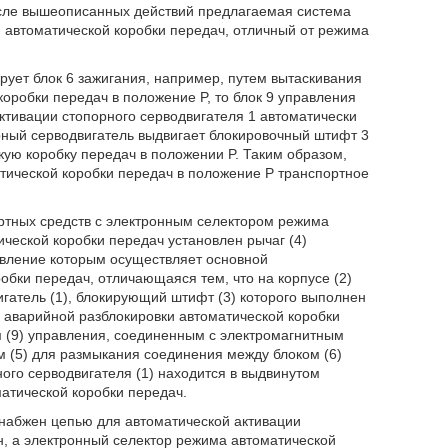
осле вышеописанных действий предлагаемая система
м автоматической коробки передач, отличный от режима
рует блок 6 зажигания, например, путем вытаскивания
оробки передач в положение P, то блок 9 управления
ктивации стопорного серводвигателя 1 автоматически
рный серводвигатель выдвигает блокировочный штифт 3
скую коробку передач в положении P. Таким образом,
тической коробки передач в положение Р транспортное
ортных средств с электронным селектором режима
ической коробки передач установлен рычаг (4)
авление которым осуществляет основной
робки передач, отличающаяся тем, что на корпусе (2)
гатель (1), блокирующий штифт (3) которого выполнен
) аварийной разблокировки автоматической коробки
м (9) управления, соединенным с электромагнитным
м (5) для размыкания соединения между блоком (6)
ного серводвигателя (1) находится в выдвинутом
матической коробки передач.
 снабжен цепью для автоматической активации
ен, а электронный селектор режима автоматической