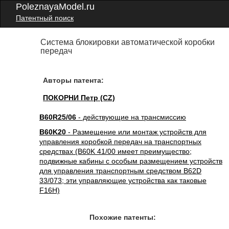
PoleznayaModel.ru
Патентный поиск
Система блокировки автоматической коробки
передач
Авторы патента:
ПОКОРНИ Петр (CZ)
B60R25/06
- действующие на трансмиссию
B60K20
- Размещение или монтаж устройств для
управления коробкой передач на транспортных
средствах (B60K 41/00 имеет преимущество;
подвижные кабины с особым размещением устройств
для управления транспортным средством B62D
33/073; эти управляющие устройства как таковые
F16H)
Похожие патенты: