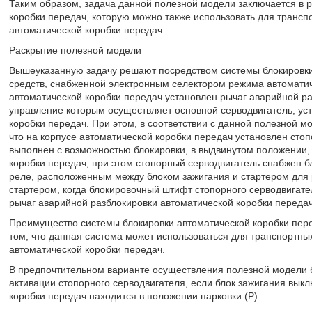
Таким образом, задача данной полезной модели заключается в р
коробки передач, которую можно также использовать для транс
автоматической коробки передач.
Раскрытие полезной модели
Вышеуказанную задачу решают посредством системы блокировки
средств, снабженной электронным селектором режима автоматич
автоматической коробки передач установлен рычаг аварийной ра
управление которым осуществляет основной серводвигатель, ус
коробки передач. При этом, в соответствии с данной полезной м
что на корпусе автоматической коробки передач установлен сто
выполнен с возможностью блокировки, в выдвинутом положении,
коробки передач, при этом стопорный серводвигатель снабжен 
реле, расположенным между блоком зажигания и стартером для 
стартером, когда блокировочный штифт стопорного серводвигате
рычаг аварийной разблокировки автоматической коробки передач
Преимущество системы блокировки автоматической коробки пере
том, что данная система может использоваться для транспортны
автоматической коробки передач.
В предпочтительном варианте осуществления полезной модели 
активации стопорного серводвигателя, если блок зажигания вык
коробки передач находится в положении парковки (P).