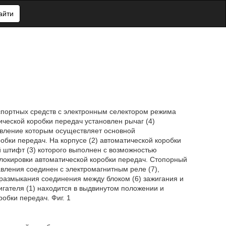
айти
портных средств с электронным селектором режима
ической коробки передач установлен рычаг (4)
авление которым осуществляет основной
робки передач. На корпусе (2) автоматической коробки
 штифт (3) которого выполнен с возможностью
блокировки автоматической коробки передач. Стопорный
авления соединен с электромагнитным реле (7),
 размыкания соединения между блоком (6) зажигания и
игателя (1) находится в выдвинутом положении и
обки передач. Фиг. 1