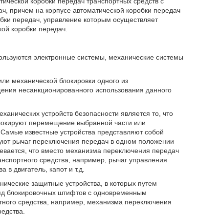
тической коробки передач транспортных средств с
ч, причем на корпусе автоматической коробки передач
обки передач, управление которым осуществляет
кой коробки передач.
ользуются электронные системы, механические системы
или механической блокировки одного из
щения несанкционированного использования данного
анических устройств безопасности является то, что
локируют перемещение выбранной части или
. Самые известные устройства представляют собой
уют рычаг переключения передач в одном положении
евается, что вместо механизма переключения передач
анспортного средства, например, рычаг управления
в двигатель, капот и т.д.
нические защитные устройства, в которых путем
ряд блокировочных штифтов с одновременным
ртного средства, например, механизма переключения
редства.