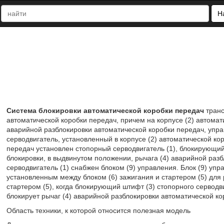
Н
Система блокировки автоматической коробки передач
транс
автоматической коробки передач, причем на корпусе (2) автомат
аварийной разблокировки автоматической коробки передач, упр
серводвигатель, установленный в корпусе (2) автоматической ко
передач установлен стопорный серводвигатель (1), блокирующий
блокировки, в выдвинутом положении, рычага (4) аварийной раз
серводвигатель (1) снабжен блоком (9) управления. Блок (9) упр
установленным между блоком (6) зажигания и стартером (5) для
стартером (5), когда блокирующий штифт (3) стопорного серводв
блокирует рычаг (4) аварийной разблокировки автоматической кор
Область техники, к которой относится полезная модель