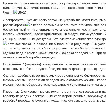
Кроме чисто механических устройств существуют также электром
цилиндрический замок которых заменен, например, серводвигате
Чехии
15027.
Электромеханические блокировочные устройства могут быть вып
разблокировки
с использованием бесконтактного чипа. Для ра
бесконтактный чип к специально установленному месту, располо
местом установлен идентификационный модуль блока управлени
санкционированным доступом. Это электромеханическое блокиро
автоматически на основании выполнения ряда заданных усло
только отправка команды блоком управления на блокирование р
заднего хода в случае механической коробки передач, или при 
автоматической коробки передач.
Положение P (парковка) электронного селектора режима автомат
в котором коробка передач обездвижена, а транспортное средст
Однако подобные известные электромеханические блокировочные 
механическими коробками передач или с автоматическими короб
механическим образом с использованием селектора режима авто
Известные блокировочные системы не могут использоваться в т
коробку передач с электронным селектором режима, поскольку 
коробкой передач отсутствует механическая связь, которая може