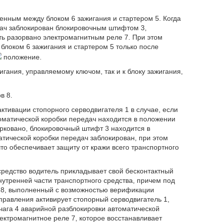
енным между блоком 6 зажигания и стартером 5. Когда
дач заблокирован блокировочным штифтом 3,
ть разорвано электромагнитным реле 7. При этом
блоком 6 зажигания и стартером 5 только после
положение.
игания, управляемому ключом, так и к блоку зажигания,
в 8.
ктивации стопорного серводвигателя 1 в случае, если
оматической коробки передач находится в положении
арковано, блокировочный штифт 3 находится в
тической коробки передач заблокирован, при этом
то обеспечивает защиту от кражи всего транспортного
редство водитель прикладывает свой бесконтактный
нутренней части транспортного средства, причем под
в 8, выполненный с возможностью верификации
правления активирует стопорный серводвигатель 1,
ага 4 аварийной разблокировки автоматической
лектромагнитное реле 7, которое восстанавливает