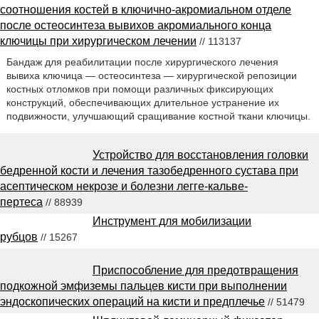
соотношения костей в ключично-акромиальном отделе
после остеосинтеза вывихов акромиального конца
ключицы при хирургическом лечении
// 113137
Бандаж для реабилитации после хирургического лечения
вывиха ключица — остеосинтеза — хирургической репозиции
костных отломков при помощи различных фиксирующих
конструкций, обеспечивающих длительное устранение их
подвижности, улучшающий сращивание костной ткани ключицы.
Устройство для восстановления головки
бедренной кости и лечения тазобедренного сустава при
асептическом некрозе и болезни легге-кальве-
пертеса
// 88939
Инструмент для мобилизации
рубцов
// 15267
Приспособление для предотвращения
подкожной эмфиземы пальцев кисти при выполнении
эндоскопических операций на кисти и предплечье
// 51479