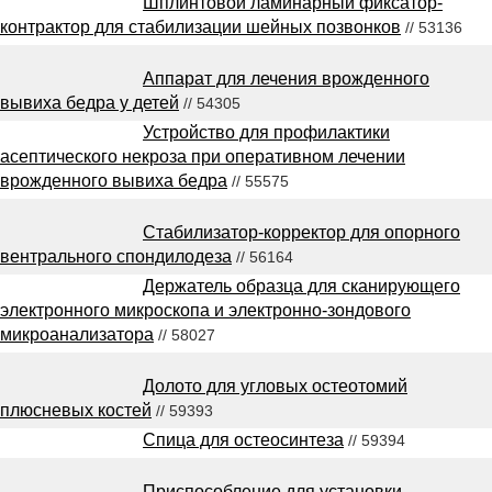
Шплинтовой ламинарный фиксатор-
контрактор для стабилизации шейных позвонков
// 53136
Аппарат для лечения врожденного
вывиха бедра у детей
// 54305
Устройство для профилактики
асептического некроза при оперативном лечении
врожденного вывиха бедра
// 55575
Стабилизатор-корректор для опорного
вентрального спондилодеза
// 56164
Держатель образца для сканирующего
электронного микроскопа и электронно-зондового
микроанализатора
// 58027
Долото для угловых остеотомий
плюсневых костей
// 59393
Спица для остеосинтеза
// 59394
Приспособление для установки