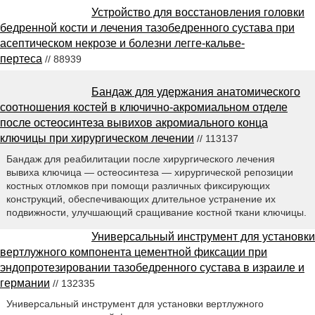
Устройство для восстановления головки
бедренной кости и лечения тазобедренного сустава при
асептическом некрозе и болезни легге-кальве-
пертеса
// 88939
Бандаж для удержания анатомического
соотношения костей в ключично-акромиальном отделе
после остеосинтеза вывихов акромиального конца
ключицы при хирургическом лечении
// 113137
Бандаж для реабилитации после хирургического лечения
вывиха ключица — остеосинтеза — хирургической репозиции
костных отломков при помощи различных фиксирующих
конструкций, обеспечивающих длительное устранение их
подвижности, улучшающий сращивание костной ткани ключицы.
Универсальный инструмент для установки
вертлужного компонента цементной фиксации при
эндопротезировании тазобедренного сустава в израиле и
германии
// 132335
Универсальный инструмент для установки вертлужного