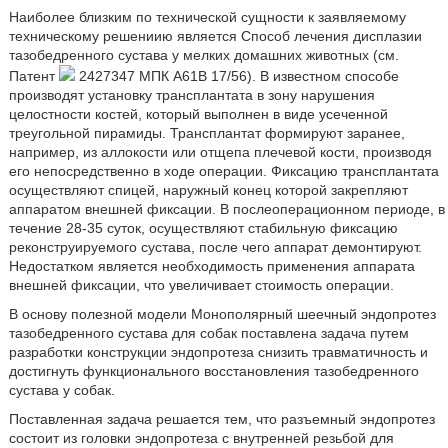
Наиболее близким по технической сущности к заявляемому
техническому решениию является Способ лечения дисплазии
тазобедренного сустава у мелких домашних животных (см.
Патент
2427347 МПК А61В 17/56). В известном способе
производят установку трансплантата в зону нарушения
целостности костей, который выполнен в виде усеченной
треугольной пирамиды. Трансплантат формируют заранее,
например, из аллокости или отщепа плечевой кости, производя
его непосредственно в ходе операции. Фиксацию трансплантата
осуществляют спицей, наружный конец которой закрепляют
аппаратом внешней фиксации. В послеоперационном периоде, в
течение 28-35 суток, осуществляют стабильную фиксацию
реконструируемого сустава, после чего аппарат демонтируют.
Недостатком является необходимость применения аппарата
внешней фиксации, что увеличивает стоимость операции.
В основу полезной модели Монополярный шеечный эндопротез
тазобедренного сустава для собак поставлена задача путем
разработки конструкции эндопротеза снизить травматичность и
достигнуть функционального восстановления тазобедренного
сустава у собак.
Поставленная задача решается тем, что разъемный эндопротез
состоит из головки эндопротеза с внутренней резьбой для