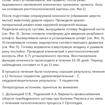
собак. МШЭ устанавливали, как правило, после резко
выраженного проявления клинических признаков: хромота, боль
на основании рентгенологической картины (см. Фиг.2)
После подготовки оперируемой конечности (сбривание шерсти,
мытье) животному давали наркоз. Проводили кранио-
латеральный разрез кожи наружной ягодичной мышцы.
Разрезали капсулу сустава, вылущивали головку бедренной кости
(см. Фиг. 3). Затем готовили платформу для введения резьбового
штифта. Высверливали канал и устанавливали штифт (см. Фиг. 4),
Устанавливали головку эндопротеза соответствующего диаметра
(см. Фиг. 5). Головку вправляли в вертлужную впадину и ушивали
рану послойно. Проводили клинический и рентгенологический
контроль (Фиг. 6,7) установленного протеза. Восстановление
функции конечности происходило в течение 15-35 дней. Период
наблюдения составил от 6 до 11 мес.
В процессе лечения были получены хорошие результаты лечения
у 12 больных пациентов, удовлетворительные - 2,
неудовлетворительные результаты - 3 пациентов.
Литературные источники, принятые во внимание:
1. Дольницкий О.В., Радомский А.А. Варианты кровоснабжения
области тазобедренного сустава при болезни Пертеса и их связь
с течением патологического процесса // Ортопедия,