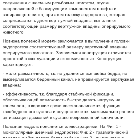
соединения с шеечным резьбовым штифтом, втулки
направляющей с блокирующим компонентом штифта и
запирающего винта, при этом головку эндопротеза, которая
соприкасается с дном вертлужной впадины, выполняют
соответствующей размеру вертлужной впадины оперируемого
животного.
Новизна полезной модели заключается в выполнении головки
эндопротеза соответствующей размеру вертлужной впадины
оперируемого животного. Заявляемая конструкция отличается
простотой в эксплуатации и экономичностью. Конструкцию
характеризует:
- малотравматичность, т.к. не удаляется вся шейка бедра, не
высверливается бедренный канал, не травмируется вертлужная
впадина;
- эффективность, т.к. благодаря стабильной фиксации,
обеспечивающей возможность быстро давать нагрузку на
конечность, в короткие сроки восстанавливается функция
тазобедренного сустава и осуществляется максимально ранняя
активизация движений в суставе поврежденной конечности.
Полезная модель поясняется иллюстрациями. На Фиг. 1 -
монополярный шеечный эндопротез; Фиг. 2 - травматический