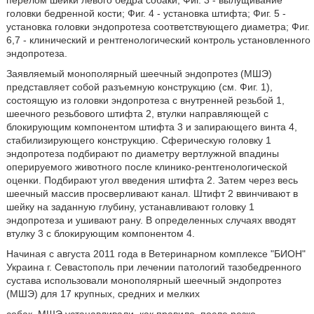
перелом шейки левого бедра собаки; Фиг. 3 - вылущивание
головки бедренной кости; Фиг. 4 - установка штифта; Фиг. 5 -
установка головки эндопротеза соответствующего диаметра; Фиг.
6,7 - клинический и рентгенологический контроль установленного
эндопротеза.
Заявляемый монополярный шеечный эндопротез (МШЭ)
представляет собой разъемную конструкцию (см. Фиг. 1),
состоящую из головки эндопротеза с внутренней резьбой 1,
шеечного резьбового штифта 2, втулки направляющей с
блокирующим компонентом штифта 3 и запирающего винта 4,
стабилизирующего конструкцию. Сферическую головку 1
эндопротеза подбирают по диаметру вертлужной впадины
оперируемого животного после клинико-рентгенологической
оценки. Подбирают угол введения штифта 2. Затем через весь
шеечный массив просверливают канал. Штифт 2 ввинчивают в
шейку на заданную глубину, устанавливают головку 1
эндопротеза и ушивают рану. В определенных случаях вводят
втулку 3 с блокирующим компонентом 4.
Начиная с августа 2011 года в Ветеринарном комплексе "БИОН"
Украина г. Севастополь при лечении патологий тазобедренного
сустава использовали монополярный шеечный эндопротез
(МШЭ) для 17 крупных, средних и мелких