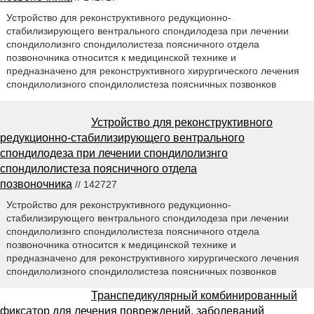
Устройство для реконструктивного редукционно-
стабилизирующего вентрального спондилодеза при лечении
спондилолизнго спондилолистеза поясничного отдела
позвоночника относится к медицинской технике и
предназначено для реконструктивного хирургического лечения
спондилолизного спондилолистеза поясничных позвонков
Устройство для реконструктивного
редукционно-стабилизирующего вентрального
спондилодеза при лечении спондилолизнго
спондилолистеза поясничного отдела
позвоночника
// 142727
Устройство для реконструктивного редукционно-
стабилизирующего вентрального спондилодеза при лечении
спондилолизнго спондилолистеза поясничного отдела
позвоночника относится к медицинской технике и
предназначено для реконструктивного хирургического лечения
спондилолизного спондилолистеза поясничных позвонков
Транспедикулярный комбинированный
фиксатор для лечения повреждений, заболеваний