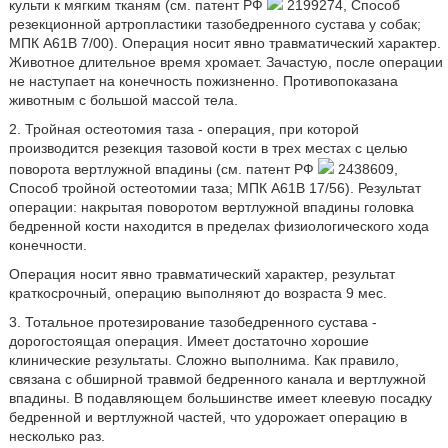
культи к мягким тканям (см. патент РФ
2199274, Способ
резекционной артропластики тазобедренного сустава у собак;
МПК А61В 7/00). Операция носит явно травматический характер.
Животное длительное время хромает. Зачастую, после операции
не наступает на конечность пожизненно. Противопоказана
животным с большой массой тела.
2. Тройная остеотомия таза - операция, при которой
производится резекция тазовой кости в трех местах с целью
поворота вертлужной впадины (см. патент РФ
2438609,
Способ тройной остеотомии таза; МПК А61В 17/56). Результат
операции: накрытая поворотом вертлужной впадины головка
бедренной кости находится в пределах физиологического хода
конечности.
Операция носит явно травматический характер, результат
краткосрочный, операцию выполняют до возраста 9 мес.
3. Тотальное протезирование тазобедренного сустава -
дорогостоящая операция. Имеет достаточно хорошие
клинические результаты. Сложно выполнима. Как правило,
связана с обширной травмой бедренного канала и вертлужной
впадины. В подавляющем большинстве имеет клеевую посадку
бедренной и вертлужной частей, что удорожает операцию в
несколько раз.