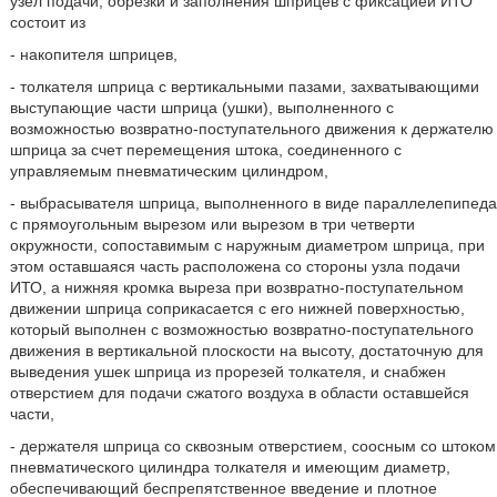
узел подачи, обрезки и заполнения шприцев с фиксацией ИТО
состоит из
- накопителя шприцев,
- толкателя шприца с вертикальными пазами, захватывающими
выступающие части шприца (ушки), выполненного с
возможностью возвратно-поступательного движения к держателю
шприца за счет перемещения штока, соединенного с
управляемым пневматическим цилиндром,
- выбрасывателя шприца, выполненного в виде параллелепипеда
с прямоугольным вырезом или вырезом в три четверти
окружности, сопоставимым с наружным диаметром шприца, при
этом оставшаяся часть расположена со стороны узла подачи
ИТО, а нижняя кромка выреза при возвратно-поступательном
движении шприца соприкасается с его нижней поверхностью,
который выполнен с возможностью возвратно-поступательного
движения в вертикальной плоскости на высоту, достаточную для
выведения ушек шприца из прорезей толкателя, и снабжен
отверстием для подачи сжатого воздуха в области оставшейся
части,
- держателя шприца со сквозным отверстием, соосным со штоком
пневматического цилиндра толкателя и имеющим диаметр,
обеспечивающий беспрепятственное введение и плотное