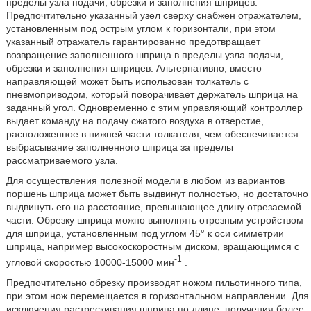
пределы узла подачи, обрезки и заполнения шприцев.
Предпочтительно указанный узел сверху снабжен отражателем,
установленным под острым углом к горизонтали, при этом
указанный отражатель гарантированно предотвращает
возвращение заполненного шприца в пределы узла подачи,
обрезки и заполнения шприцев. Альтернативно, вместо
направляющей может быть использован толкатель с
пневмоприводом, который поворачивает держатель шприца на
заданный угол. Одновременно с этим управляющий контроллер
выдает команду на подачу сжатого воздуха в отверстие,
расположенное в нижней части толкателя, чем обеспечивается
выбрасывание заполненного шприца за пределы
рассматриваемого узла.
Для осуществления полезной модели в любом из вариантов
поршень шприца может быть выдвинут полностью, но достаточно
выдвинуть его на расстояние, превышающее длину отрезаемой
части. Обрезку шприца можно выполнять отрезным устройством
для шприца, установленным под углом 45° к оси симметрии
шприца, например высокоскоростным диском, вращающимся с
-1
угловой скоростью 10000-15000 мин
.
Предпочтительно обрезку производят ножом гильотинного типа,
при этом нож перемещается в горизонтальном направлении. Для
исключения растрескивания шприца по длине, получения более