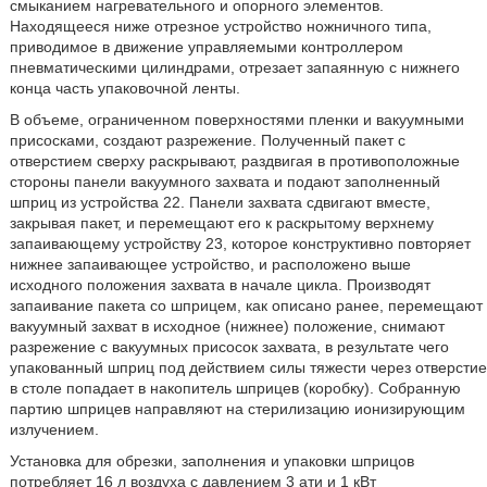
смыканием нагревательного и опорного элементов.
Находящееся ниже отрезное устройство ножничного типа,
приводимое в движение управляемыми контроллером
пневматическими цилиндрами, отрезает запаянную с нижнего
конца часть упаковочной ленты.
В объеме, ограниченном поверхностями пленки и вакуумными
присосками, создают разрежение. Полученный пакет с
отверстием сверху раскрывают, раздвигая в противоположные
стороны панели вакуумного захвата и подают заполненный
шприц из устройства 22. Панели захвата сдвигают вместе,
закрывая пакет, и перемещают его к раскрытому верхнему
запаивающему устройству 23, которое конструктивно повторяет
нижнее запаивающее устройство, и расположено выше
исходного положения захвата в начале цикла. Производят
запаивание пакета со шприцем, как описано ранее, перемещают
вакуумный захват в исходное (нижнее) положение, снимают
разрежение с вакуумных присосок захвата, в результате чего
упакованный шприц под действием силы тяжести через отверстие
в столе попадает в накопитель шприцев (коробку). Собранную
партию шприцев направляют на стерилизацию ионизирующим
излучением.
Установка для обрезки, заполнения и упаковки шприцов
потребляет 16 л воздуха с давлением 3 ати и 1 кВт