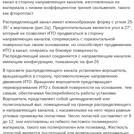
канал в сторону направляющих каналов, изготовленных из
материала с низким коэффициентом трения скольжения, такого
как фторопласт.
Распределяющий канал имеет клинообразную форму с углом 25-
35° к вертикали (рис.2а). Предпочтительным является угол в 27°,
который не позволяет ИТО продвигаться в сторону
направляющих каналов, соприкасаясь с горизонтальной
поверхностью своим основанием, но способствует продвижению
ИТО в канал, опираясь на боковую поверхность.
Распределяющий канал соединяется с направляющим каналом,
имеющим конфигурацию, показанную на фиг.2б.
В просвете распределяющего канала установлен ворошитель,
вращающийся в сторону, противоположную направлению
движения ИТО. Вращение ворошителя предотвращает
переворачивание ИТО с боковой поверхности на основание, тем
самым, обеспечивая бесперебойность работы установки.
Ворошитель представляет собой цилиндрический или
полигональный вал, помещенный на границе распределяющего
и направляющих каналов, с насаженными на него через равные
угловые промежутки лопастями. Число лопастей составляет от 8
до 12, они изготовлены из гибкого листового полимерного
материала, такого как полипропилен или полиамид. Жесткость
лопастей является достаточной для возвращения неправильно