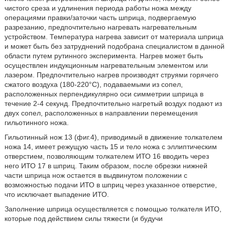
чистого среза и удлинения периода работы ножа между
операциями правки/заточки часть шприца, подвергаемую
разрезанию, предпочтительно нагревать нагревательным
устройством. Температура нагрева зависит от материала шприца
и может быть без затруднений подобрана специалистом в данной
области путем рутинного эксперимента. Нагрев может быть
осуществлен индукционным нагревательным элементом или
лазером. Предпочтительно нагрев производят струями горячего
сжатого воздуха (180-220°C), подаваемыми из сопел,
расположенных перпендикулярно оси симметрии шприца в
течение 2-4 секунд. Предпочтительно нагретый воздух подают из
двух сопел, расположенных в направлении перемещения
гильотинного ножа.
Гильотинный нож 13 (фиг.4), приводимый в движение толкателем
ножа 14, имеет режущую часть 15 и тело ножа с эллиптическим
отверстием, позволяющим толкателем ИТО 16 вводить через
него ИТО 17 в шприц. Таким образом, после обрезки нижней
части шприца нож остается в выдвинутом положении с
возможностью подачи ИТО в шприц через указанное отверстие,
что исключает выпадение ИТО.
Заполнение шприца осуществляется с помощью толкателя ИТО,
которые под действием силы тяжести (и будучи