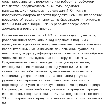
ориентированными в положение «на ребро») в требуемом
количестве (предпочтительно -4 штуки) подаются
направляющими каналами на ложе для ИТО, нижняя
поверхность которого является продолжением нижних рабочих
поверхностей держателя шприца, выбрасывателя и толкателя
шприца или комбинации нижних рабочих поверхностей
держателя и толкателя шприца.
После заполнения шприца ИТО система из двух пуансонов,
расположенных вертикально над шприцем и под ним и
приводимых в движение электрическими или пневматическими
исполнительными механизмами, при движении пуансонов
навстречу друг другу деформирует часть шприца таким образом,
чтобы исключить выпадение из него загруженных ИТО.
Предпочтительно выполнять деформацию пуансонами,
имеющими эллиптический срез под углом 50-70° к оси
симметрии, что обеспечивает вдавливание части шприца.
Специалисту в данной области на основании результатов
рутинного эксперимента станет очевидной зависимость
перемещения и угол заточки пуансонов от материала шприца.
Например, в случае наиболее доступных в продаже шприцев,
изготовленных переработкой полимера, содержащего не более
30% полипропилена, предпочтительный угол заточки составляет
60°.