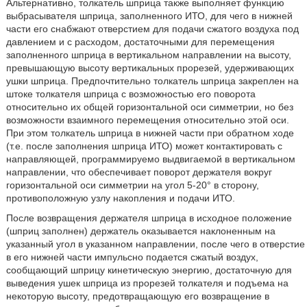
Альтернативно, толкатель шприца также выполняет функцию
выбрасывателя шприца, заполненного ИТО, для чего в нижней
части его снабжают отверстием для подачи сжатого воздуха под
давлением и с расходом, достаточными для перемещения
заполненного шприца в вертикальном направлении на высоту,
превышающую высоту вертикальных прорезей, удерживающих
ушки шприца. Предпочтительно толкатель шприца закреплен на
штоке толкателя шприца с возможностью его поворота
относительно их общей горизонтальной оси симметрии, но без
возможности взаимного перемещения относительно этой оси.
При этом толкатель шприца в нижней части при обратном ходе
(т.е. после заполнения шприца ИТО) может контактировать с
направляющей, программируемо выдвигаемой в вертикальном
направлении, что обеспечивает поворот держателя вокруг
горизонтальной оси симметрии на угол 5-20° в сторону,
противоположную узлу накопления и подачи ИТО.
После возвращения держателя шприца в исходное положение
(шприц заполнен) держатель оказывается наклоненным на
указанный угол в указанном направлении, после чего в отверстие
в его нижней части импульсно подается сжатый воздух,
сообщающий шприцу кинетическую энергию, достаточную для
выведения ушек шприца из прорезей толкателя и подъема на
некоторую высоту, предотвращающую его возвращение в