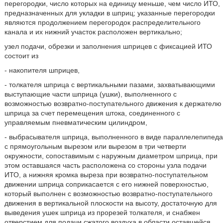
перегородки, число которых на единицу меньше, чем число ИТО,
предназначенных для укладки в шприц; указанные перегородки
являются продолжением перегородок распределительного
канала и их нижний участок расположен вертикально;
узел подачи, обрезки и заполнения шприцев с фиксацией ИТО
состоит из
- накопителя шприцев,
- толкателя шприца с вертикальными пазами, захватывающими
выступающие части шприца (ушки), выполненного с
возможностью возвратно-поступательного движения к держателю
шприца за счет перемещения штока, соединенного с
управляемым пневматическим цилиндром,
- выбрасывателя шприца, выполненного в виде параллелепипеда
с прямоугольным вырезом или вырезом в три четверти
окружности, сопоставимым с наружным диаметром шприца, при
этом оставшаяся часть расположена со стороны узла подачи
ИТО, а нижняя кромка выреза при возвратно-поступательном
движении шприца соприкасается с его нижней поверхностью,
который выполнен с возможностью возвратно-поступательного
движения в вертикальной плоскости на высоту, достаточную для
выведения ушек шприца из прорезей толкателя, и снабжен
отверстием для подачи сжатого воздуха в области оставшейся