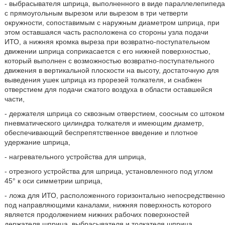
- выбрасывателя шприца, выполненного в виде параллелепипеда
с прямоугольным вырезом или вырезом в три четверти
окружности, сопоставимым с наружным диаметром шприца, при
этом оставшаяся часть расположена со стороны узла подачи
ИТО, а нижняя кромка выреза при возвратно-поступательном
движении шприца соприкасается с его нижней поверхностью,
который выполнен с возможностью возвратно-поступательного
движения в вертикальной плоскости на высоту, достаточную для
выведения ушек шприца из прорезей толкателя, и снабжен
отверстием для подачи сжатого воздуха в области оставшейся
части,
- держателя шприца со сквозным отверстием, соосным со штоком
пневматического цилиндра толкателя и имеющим диаметр,
обеспечивающий беспрепятственное введение и плотное
удержание шприца,
- нагревательного устройства для шприца,
- отрезного устройства для шприца, установленного под углом
45° к оси симметрии шприца,
- ложа для ИТО, расположенного горизонтально непосредственно
под направляющими каналами, нижняя поверхность которого
является продолжением нижних рабочих поверхностей
держателя шприца, выбрасывателя и толкателя шприца,