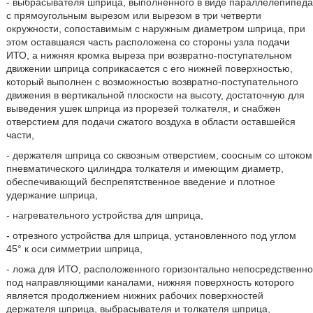
- выбрасывателя шприца, выполненного в виде параллелепипеда
с прямоугольным вырезом или вырезом в три четверти
окружности, сопоставимым с наружным диаметром шприца, при
этом оставшаяся часть расположена со стороны узла подачи
ИТО, а нижняя кромка выреза при возвратно-поступательном
движении шприца соприкасается с его нижней поверхностью,
который выполнен с возможностью возвратно-поступательного
движения в вертикальной плоскости на высоту, достаточную для
выведения ушек шприца из прорезей толкателя, и снабжен
отверстием для подачи сжатого воздуха в области оставшейся
части,
- держателя шприца со сквозным отверстием, соосным со штоком
пневматического цилиндра толкателя и имеющим диаметр,
обеспечивающий беспрепятственное введение и плотное
удержание шприца,
- нагревательного устройства для шприца,
- отрезного устройства для шприца, установленного под углом
45° к оси симметрии шприца,
- ложа для ИТО, расположенного горизонтально непосредственно
под направляющими каналами, нижняя поверхность которого
является продолжением нижних рабочих поверхностей
держателя шприца, выбрасывателя и толкателя шприца,