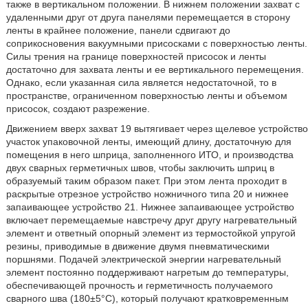
также в вертикальном положении. В нижнем положении захват с
удаленными друг от друга панелями перемещается в сторону
ленты в крайнее положение, панели сдвигают до
соприкосновения вакуумными присосками с поверхностью ленты.
Силы трения на границе поверхностей присосок и ленты
достаточно для захвата ленты и ее вертикального перемещения.
Однако, если указанная сила является недостаточной, то в
пространстве, ограниченном поверхностью ленты и объемом
присосок, создают разрежение.
Движением вверх захват 19 вытягивает через щелевое устройство
участок упаковочной ленты, имеющий длину, достаточную для
помещения в него шприца, заполненного ИТО, и производства
двух сварных герметичных швов, чтобы заключить шприц в
образуемый таким образом пакет. При этом лента проходит в
раскрытые отрезное устройство ножничного типа 20 и нижнее
запаивающее устройство 21. Нижнее запаивающее устройство
включает перемещаемые навстречу друг другу нагревательный
элемент и ответный опорный элемент из термостойкой упругой
резины, приводимые в движение двумя пневматическими
поршнями. Подачей электрической энергии нагревательный
элемент постоянно поддерживают нагретым до температуры,
обеспечивающей прочность и герметичность получаемого
сварного шва (180±5°C), который получают кратковременным