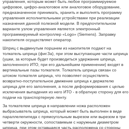
управления, которым может быть любое программируемое
цифровое, цифро-аналоговое или аналоговое оборудование,
предназначенное принимать, хранить и выполнять программу
управления исполнительными устройствами при реализации
назначения данной полезной модели. В предпочтительном
варианте узлом управления является электронный
программируемый контроллер «Logo» (Siemens). Заправку
накопителя осуществляет оператор.
Шприц с выдвинутым поршнем из накопителя подают на
толкатель шприца (фиг.3а), при этом выступающие части шприца
(ушки, за которые будет производиться удержание шприца,
заполненного ИТО, при его дальнейшем применении) входят в
вертикальные пазы толкателя. Толкатель шприца связан со
штоком толкателя шприца, что позволяет осуществлять
возвратно-поступательное движение шприца к держателю
шприца для его заполнения, а после деформирования с целью
исключения выпадения из него ИТО - в обратную сторону для его
подачи на транспортерную ленту.
За толкателем шприца в направлении ножа расположен
выбрасыватель шприца, который может быть выполнен в виде
параллелепипеда с прямоугольным вырезом или вырезом в три
четверти окружности, сопоставимым с наружным диаметром
шприца, при этом оставшаяся часть расположена со стороны