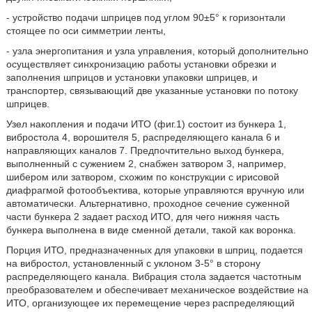
- устройство подачи шприцев под углом 90±5° к горизонтали
стоящее по оси симметрии ленты,
- узла энергопитания и узла управления, который дополнительно
осуществляет синхронизацию работы установки обрезки и
заполнения шприцов и установки упаковки шприцев, и
транспортер, связывающий две указанные установки по потоку
шприцев.
Узел накопления и подачи ИТО (фиг.1) состоит из бункера 1,
вибростола 4, ворошителя 5, распределяющего канала 6 и
направляющих каналов 7. Предпочтительно выход бункера,
выполненный с сужением 2, снабжен затвором 3, например,
шибером или затвором, схожим по конструкции с ирисовой
диафрагмой фотообъектива, которые управляются вручную или
автоматически. Альтернативно, проходное сечение суженной
части бункера 2 задает расход ИТО, для чего нижняя часть
бункера выполнена в виде сменной детали, такой как воронка.
Порция ИТО, предназначенных для упаковки в шприц, подается
на вибростол, установленный с уклоном 3-5° в сторону
распределяющего канала. Вибрация стола задается частотным
преобразователем и обеспечивает механическое воздействие на
ИТО, организующее их перемещение через распределяющий