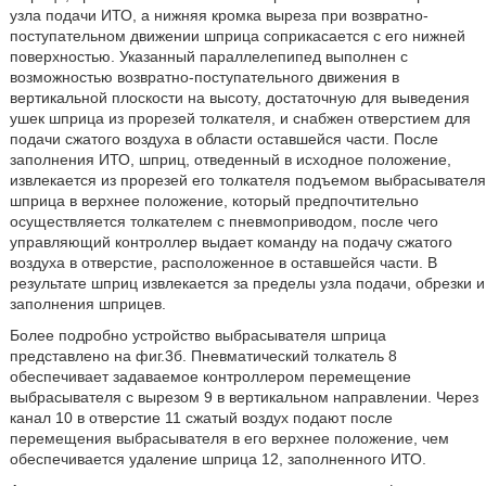
узла подачи ИТО, а нижняя кромка выреза при возвратно-
поступательном движении шприца соприкасается с его нижней
поверхностью. Указанный параллелепипед выполнен с
возможностью возвратно-поступательного движения в
вертикальной плоскости на высоту, достаточную для выведения
ушек шприца из прорезей толкателя, и снабжен отверстием для
подачи сжатого воздуха в области оставшейся части. После
заполнения ИТО, шприц, отведенный в исходное положение,
извлекается из прорезей его толкателя подъемом выбрасывателя
шприца в верхнее положение, который предпочтительно
осуществляется толкателем с пневмоприводом, после чего
управляющий контроллер выдает команду на подачу сжатого
воздуха в отверстие, расположенное в оставшейся части. В
результате шприц извлекается за пределы узла подачи, обрезки и
заполнения шприцев.
Более подробно устройство выбрасывателя шприца
представлено на фиг.3б. Пневматический толкатель 8
обеспечивает задаваемое контроллером перемещение
выбрасывателя с вырезом 9 в вертикальном направлении. Через
канал 10 в отверстие 11 сжатый воздух подают после
перемещения выбрасывателя в его верхнее положение, чем
обеспечивается удаление шприца 12, заполненного ИТО.