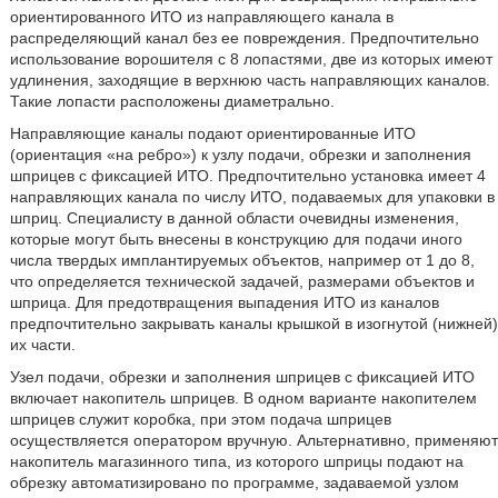
ориентированного ИТО из направляющего канала в
распределяющий канал без ее повреждения. Предпочтительно
использование ворошителя с 8 лопастями, две из которых имеют
удлинения, заходящие в верхнюю часть направляющих каналов.
Такие лопасти расположены диаметрально.
Направляющие каналы подают ориентированные ИТО
(ориентация «на ребро») к узлу подачи, обрезки и заполнения
шприцев с фиксацией ИТО. Предпочтительно установка имеет 4
направляющих канала по числу ИТО, подаваемых для упаковки в
шприц. Специалисту в данной области очевидны изменения,
которые могут быть внесены в конструкцию для подачи иного
числа твердых имплантируемых объектов, например от 1 до 8,
что определяется технической задачей, размерами объектов и
шприца. Для предотвращения выпадения ИТО из каналов
предпочтительно закрывать каналы крышкой в изогнутой (нижней)
их части.
Узел подачи, обрезки и заполнения шприцев с фиксацией ИТО
включает накопитель шприцев. В одном варианте накопителем
шприцев служит коробка, при этом подача шприцев
осуществляется оператором вручную. Альтернативно, применяют
накопитель магазинного типа, из которого шприцы подают на
обрезку автоматизировано по программе, задаваемой узлом