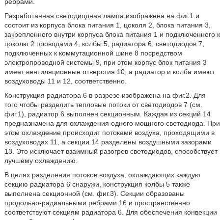
ребрами.
Разработанная светодиодная лампа изображена на фиг.1 и
состоит из корпуса блока питания 1, цоколя 2, блока питания 3,
закрепленного внутри корпуса блока питания 1 и подключенного к
цоколю 2 проводами 4, колбы 5, радиатора 6, светодиодов 7,
подключенных к коммутационной шине 8 посредством
электропроводной системы 9, при этом корпус блок питания 3
имеет вентиляционные отверстия 10, а радиатор и колба имеют
воздуховоды 11 и 12, соответственно.
Конструкция радиатора 6 в разрезе изображена на фиг.2. Для
того чтобы разделить тепловые потоки от светодиодов 7 (см.
фиг.1), радиатор 6 выполнен секционным. Каждая из секций 14
предназначена для охлаждения одного мощного светодиода. При
этом охлаждение происходит потоками воздуха, проходящими в
воздуховодах 11, а секции 14 разделены воздушными зазорами
13. Это исключает взаимный разогрев светодиодов, способствует
лучшему охлаждению.
В целях разделения потоков воздуха, охлаждающих каждую
секцию радиатора 6 снаружи, конструкция колбы 5 также
выполнена секционной (см. фиг.3). Секции образованы
продольно-радиальными ребрами 16 и пространственно
соответствуют секциям радиатора 6. Для обеспечения конвекции