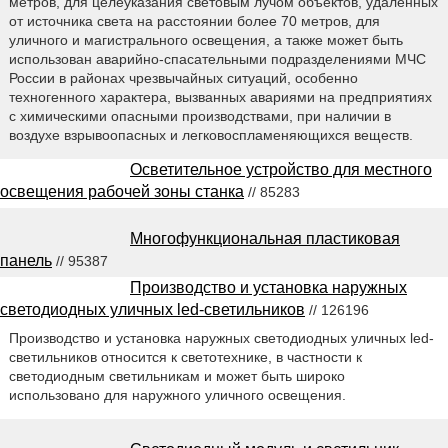
метров, для целеуказания световым лучом объектов, удаленных
от источника света на расстоянии более 70 метров, для
уличного и магистрального освещения, а также может быть
использован аварийно-спасательными подразделениями МЧС
России в районах чрезвычайных ситуаций, особенно
техногенного характера, вызванных авариями на предприятиях
с химическими опасными производствами, при наличии в
воздухе взрывоопасных и легковоспламеняющихся веществ.
Осветительное устройство для местного
освещения рабочей зоны станка
// 85283
Многофункциональная пластиковая
панель
// 95387
Производство и установка наружных
светодиодных уличных led-светильников
// 126196
Производство и установка наружных светодиодных уличных led-
светильников относится к светотехнике, в частности к
светодиодным светильникам и может быть широко
использовано для наружного уличного освещения.