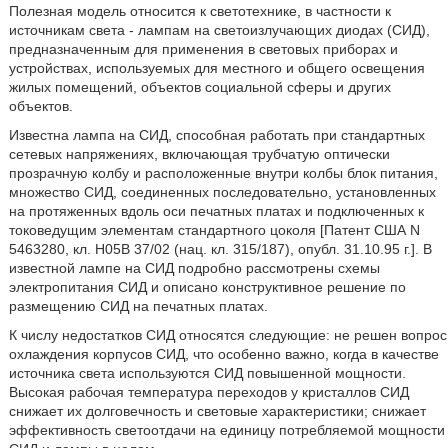
Полезная модель относится к светотехнике, в частности к
источникам света - лампам на светоизлучающих диодах (СИД),
предназначенным для применения в световых приборах и
устройствах, используемых для местного и общего освещения
жилых помещений, объектов социальной сферы и других
объектов.
Известна лампа на СИД, способная работать при стандартных
сетевых напряжениях, включающая трубчатую оптически
прозрачную колбу и расположенные внутри колбы блок питания,
множество СИД, соединенных последовательно, установленных
на протяженных вдоль оси печатных платах и подключенных к
токоведущим элементам стандартного цоколя [Патент США N
5463280, кл. Н05В 37/02 (нац. кл. 315/187), опубл. 31.10.95 г.]. В
известной лампе на СИД подробно рассмотрены схемы
электропитания СИД и описано конструктивное решение по
размещению СИД на печатных платах.
К числу недостатков СИД относятся следующие: не решен вопрос
охлаждения корпусов СИД, что особенно важно, когда в качестве
источника света используются СИД повышенной мощности.
Высокая рабочая температура переходов у кристаллов СИД
снижает их долговечность и световые характеристики; снижает
эффективность светоотдачи на единицу потребляемой мощности