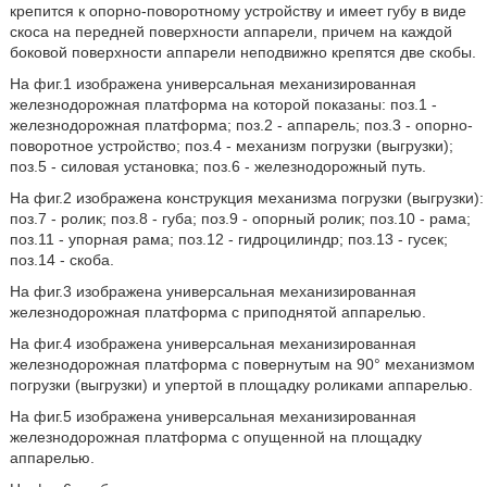
крепится к опорно-поворотному устройству и имеет губу в виде
скоса на передней поверхности аппарели, причем на каждой
боковой поверхности аппарели неподвижно крепятся две скобы.
На фиг.1 изображена универсальная механизированная
железнодорожная платформа на которой показаны: поз.1 -
железнодорожная платформа; поз.2 - аппарель; поз.3 - опорно-
поворотное устройство; поз.4 - механизм погрузки (выгрузки);
поз.5 - силовая установка; поз.6 - железнодорожный путь.
На фиг.2 изображена конструкция механизма погрузки (выгрузки):
поз.7 - ролик; поз.8 - губа; поз.9 - опорный ролик; поз.10 - рама;
поз.11 - упорная рама; поз.12 - гидроцилиндр; поз.13 - гусек;
поз.14 - скоба.
На фиг.3 изображена универсальная механизированная
железнодорожная платформа с приподнятой аппарелью.
На фиг.4 изображена универсальная механизированная
железнодорожная платформа с повернутым на 90° механизмом
погрузки (выгрузки) и упертой в площадку роликами аппарелью.
На фиг.5 изображена универсальная механизированная
железнодорожная платформа с опущенной на площадку
аппарелью.