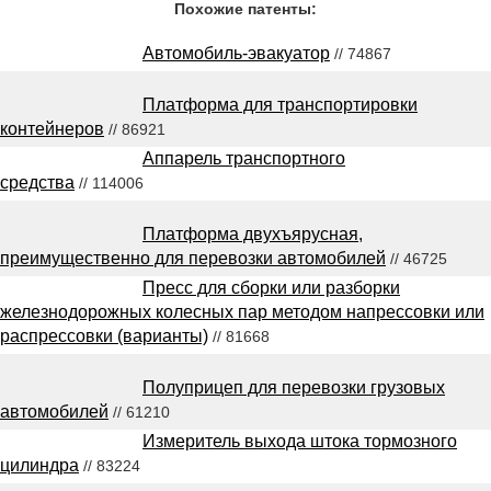
Похожие патенты:
Автомобиль-эвакуатор
// 74867
Платформа для транспортировки
контейнеров
// 86921
Аппарель транспортного
средства
// 114006
Платформа двухъярусная,
преимущественно для перевозки автомобилей
// 46725
Пресс для сборки или разборки
железнодорожных колесных пар методом напрессовки или
распрессовки (варианты)
// 81668
Полуприцеп для перевозки грузовых
автомобилей
// 61210
Измеритель выхода штока тормозного
цилиндра
// 83224