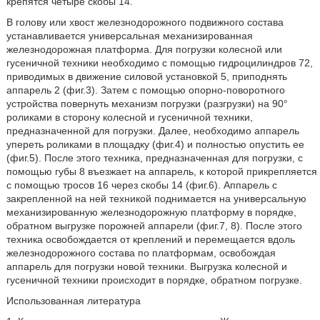
крепятся четыре скобы 14.
В голову или хвост железнодорожного подвижного состава
устанавливается универсальная механизированная
железнодорожная платформа. Для погрузки колесной или
гусеничной техники необходимо с помощью гидроцилиндров 72,
приводимых в движение силовой установкой 5, приподнять
аппарель 2 (фиг.3). Затем с помощью опорно-поворотного
устройства повернуть механизм погрузки (разгрузки) на 90°
роликами в сторону колесной и гусеничной техники,
предназначенной для погрузки. Далее, необходимо аппарель
упереть роликами в площадку (фиг.4) и полностью опустить ее
(фиг.5). После этого техника, предназначенная для погрузки, с
помощью губы 8 въезжает на аппарель, к которой прикрепляется
с помощью тросов 16 через скобы 14 (фиг.6). Аппарель с
закрепленной на ней техникой поднимается на универсальную
механизированную железнодорожную платформу в порядке,
обратном выгрузке порожней аппарели (фиг.7, 8). После этого
техника освобождается от креплений и перемещается вдоль
железнодорожного состава по платформам, освобождая
аппарель для погрузки новой техники. Выгрузка колесной и
гусеничной техники происходит в порядке, обратном погрузке.
Использованная литература