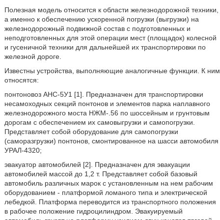
Полезная модель относится к области железнодорожной техники,
а именно к обеспечению ускоренной погрузки (выгрузки) на
железнодорожный подвижной состав с подготовленных и
неподготовленных для этой операции мест (площадок) колесной
и гусеничной техники для дальнейшей их транспортировки по
железной дороге.
Известны устройства, выполняющие аналогичные функции. К ним
относятся:
понтоновоз АНС-5У1 [1]. Предназначен для транспортировки
несамоходных секций понтонов и элементов парка наплавного
железнодорожного моста НЖМ-.56 по шоссейным и грунтовым
дорогам с обеспечением их самовыгрузки и самопогрузки.
Представляет собой оборудование для самопогрузки
(саморазгрузки) понтонов, смонтированное на шасси автомобиля
УРАЛ-4320;
эвакуатор автомобилей [2]. Предназначен для эвакуации
автомобилей массой до 1,2 т. Представляет собой базовый
автомобиль различных марок с установленным на нем рабочим
оборудованием - платформой ломаного типа и электрической
лебедкой. Платформа переводится из транспортного положения
в рабочее положение гидроцилиндром. Эвакуируемый