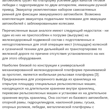
автомобиль грузят на платформу усилием двух канатов тяговой
лебедки с гидроприводом по двум аппарелям, имеющим ручной
привод. Эвакуатор укомплектован набором самозатяжных
ремней для фиксации эвакуируемого автомобиля. Возможна
комплектация эвакуатора подкатными тележками для эвакуации
автомобилей с заблокированными колесами.
Перечисленные выше аналоги имеют следующий недостаток - ни
один из них не приспособлен к погрузке (выгрузке) на
железнодорожный подвижной состав с подготовленных и
неподготовленных для этой операции мест (площадок) колесной
и гусеничной техники для дальнейшей их транспортировке по
железной дороге по причине отсутствия установленного на них
для этого оборудования.
Наиболее близкой по конструкции к универсальной
механизированной железнодорожной платформе принимаемой
за прототип, является мобильная рельсовая платформа [3].
Предназначена для ускоренного вывода из хранилища на
открытую площадку специальных рельсоколесных машин,
находящихся на длительном хранении внутри хранилищ,
перевозки рельсоколесных машин и установки их на длительное
хранение внутрь хранилищ. Она состоит из базового автомобиля,
опорной рамы, гидроцилиндров, наклонной рамы, гуська,
опорных роликов, лебедки, металлической платформы с