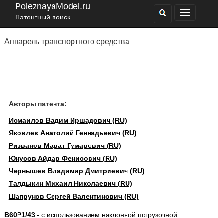
PoleznayaModel.ru
Патентный поиск
Аппарель транспортного средства
Авторы патента:
Исмаилов Вадим Иршадович (RU)
Яковлев Анатолий Геннадьевич (RU)
Ризванов Марат Гумарович (RU)
Юнусов Айдар Фенисович (RU)
Чернышев Владимир Дмитриевич (RU)
Талдыкин Михаил Николаевич (RU)
Шапрунов Сергей Валентинович (RU)
B60P1/43
- с использованием наклонной погрузочной