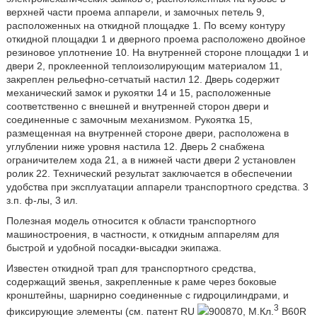
верхней части проема аппарели, и замочных петель 9,
расположенных на откидной площадке 1. По всему контуру
откидной площадки 1 и дверного проема расположено двойное
резиновое уплотнение 10. На внутренней стороне площадки 1 и
двери 2, проклеенной теплоизолирующим материалом 11,
закреплен рельефно-сетчатый настил 12. Дверь содержит
механический замок и рукоятки 14 и 15, расположенные
соответственно с внешней и внутренней сторон двери и
соединенные с замочным механизмом. Рукоятка 15,
размещенная на внутренней стороне двери, расположена в
углублении ниже уровня настила 12. Дверь 2 снабжена
ограничителем хода 21, а в нижней части двери 2 установлен
ролик 22. Технический результат заключается в обеспечении
удобства при эксплуатации аппарели транспортного средства. 3
з.п. ф-лы, 3 ил.
Полезная модель относится к области транспортного
машиностроения, в частности, к откидным аппарелям для
быстрой и удобной посадки-высадки экипажа.
Известен откидной трап для транспортного средства,
содержащий звенья, закрепленные к раме через боковые
кронштейны, шарнирно соединенные с гидроцилиндрами, и
3
фиксирующие элементы (см. патент RU
900870, М.Кл.
B60R