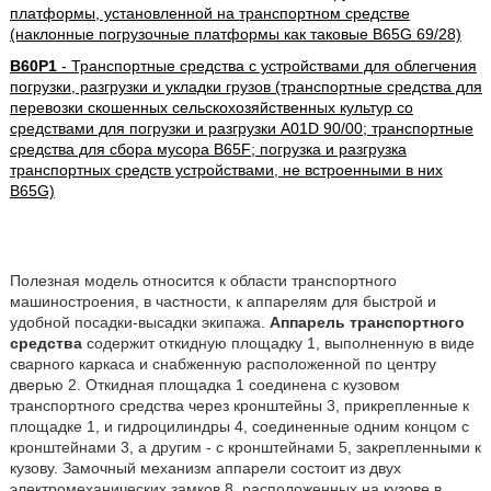
платформы, установленной на транспортном средстве
(наклонные погрузочные платформы как таковые B65G 69/28)
B60P1
- Транспортные средства с устройствами для облегчения
погрузки, разгрузки и укладки грузов (транспортные средства для
перевозки скошенных сельскохозяйственных культур со
средствами для погрузки и разгрузки A01D 90/00; транспортные
средства для сбора мусора B65F; погрузка и разгрузка
транспортных средств устройствами, не встроенными в них
B65G)
Полезная модель относится к области транспортного
машиностроения, в частности, к аппарелям для быстрой и
удобной посадки-высадки экипажа.
Аппарель транспортного
средства
содержит откидную площадку 1, выполненную в виде
сварного каркаса и снабженную расположенной по центру
дверью 2. Откидная площадка 1 соединена с кузовом
транспортного средства через кронштейны 3, прикрепленные к
площадке 1, и гидроцилиндры 4, соединенные одним концом с
кронштейнами 3, а другим - с кронштейнами 5, закрепленными к
кузову. Замочный механизм аппарели состоит из двух
электромеханических замков 8, расположенных на кузове в