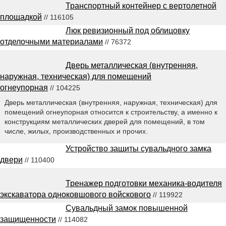
Транспортный контейнер с вертолетной
площадкой
// 116105
Люк ревизионный под облицовку
отделочными материалами
// 76372
Дверь металлическая (внутренняя,
наружная, техническая) для помещений
огнеупорная
// 104225
Дверь металлическая (внутренняя, наружная, техническая) для
помещений огнеупорная относится к строительству, а именно к
конструкциям металлических дверей для помещений, в том
числе, жилых, производственных и прочих.
Устройство защиты сувальдного замка
двери
// 110400
Тренажер подготовки механика-водителя
экскаватора одноковшового войскового
// 119922
Сувальдный замок повышенной
защищенности
// 114082