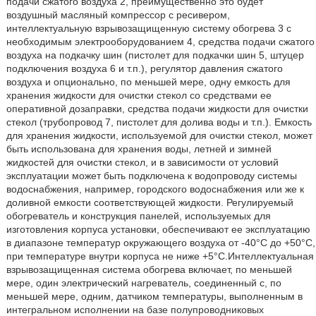
подачи сжатого воздуха 2, преимущественно это будет
воздушный масляный компрессор с ресивером,
интеллектуальную взрывозащищенную систему обогрева 3 с
необходимым электрооборудованием 4, средства подачи сжатого
воздуха на подкачку шин (пистолет для подкачки шин 5, штуцер
подключения воздуха 6 и т.п.), регулятор давления сжатого
воздуха и опционально, по меньшей мере, одну емкость для
хранения жидкости для очистки стекол со средствами ее
оперативной дозаправки, средства подачи жидкости для очистки
стекол (трубопровод 7, пистолет для долива воды и т.п.). Емкость
для хранения жидкости, используемой для очистки стекол, может
быть использована для хранения воды, летней и зимней
жидкостей для очистки стекол, и в зависимости от условий
эксплуатации может быть подключена к водопроводу системы
водоснабжения, например, городского водоснабжения или же к
доливной емкости соответствующей жидкости. Регулируемый
обогреватель и конструкция панелей, используемых для
изготовления корпуса установки, обеспечивают ее эксплуатацию
в диапазоне температур окружающего воздуха от -40°С до +50°С,
при температуре внутри корпуса не ниже +5°С.Интеллектуальная
взрывозащищенная система обогрева включает, по меньшей
мере, один электрический нагреватель, соединенный с, по
меньшей мере, одним, датчиком температуры, выполненным в
интегральном исполнении на базе полупроводниковых