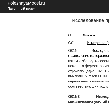
PoleznayaModel.ru
Патентный поиск
Исследование п
G
Физика
G01
Измерение (
G01N
Исследова
(разделение материало
каким-либо подклассом
помощью ферментов ил
стройплощадке E02D1;м
выхлопных газов F01N1
переменных величин или
соответствующий подкл
G01N3 Исследование
механических усилий