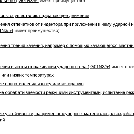
льного (
G01N3/54
имеет преимущество)
нторы осуществляют царапающее движение
ения отпечатков от индентора при приложении к нему ударной н
1N3/54
имеет преимущество)
ения трения качения, например с помощью качающегося маятник
ения высоты отскакивания ударного тела (
G01N3/54
имеет пре
 или низких температурах
е сопротивления износу или истиранию
е обрабатываемости режущими инструментами; испытание реж
е устойчивости, например огнеупорных материалов, к воздейст
ий