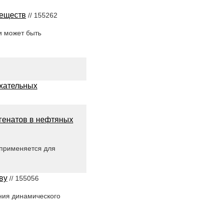
веществ
// 155262
и может быть
ыхательных
генатов в нефтяных
 применяется для
ву
// 155056
ния динамического