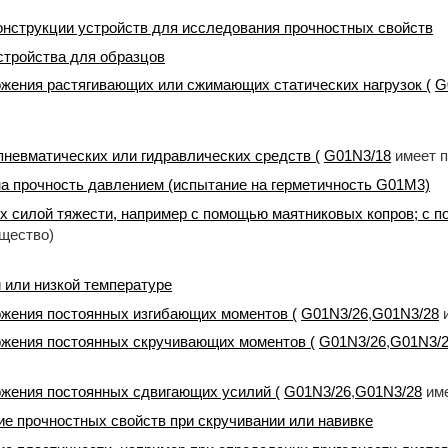
нструкции устройств для исследования прочностных свойств
тройства для образцов
жения растягивающих или сжимающих статических нагрузок (
G
невматических или гидравлических средств (
G01N3/18
имеет 
а прочность давлением (испытание на герметичность G01M3)
 силой тяжести, например с помощью маятниковых копров; с п
щество)
 или низкой температуре
жения постоянных изгибающих моментов (
G01N3/26
,
G01N3/28
и
жения постоянных скручивающих моментов (
G01N3/26
,
G01N3/
жения постоянных сдвигающих усилий (
G01N3/26
,
G01N3/28
име
е прочностных свойств при скручивании или навивке