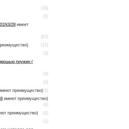
(16)
(5)
01N3/28
имеет
(63)
преимущество)
(12)
(3)
омощью пружин (
(3)
(4)
меют преимущество)
(6)
28
имеют преимущество)
(6)
ют преимущество)
(2)
(1)