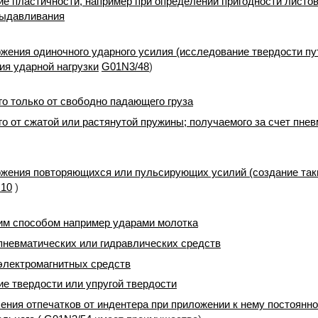
е пластичности, например при определении пригодности листо
выдавливания
жения одиночного ударного усилия (исследование твердости п
ия ударной нагрузки
G01N3/48
)
о только от свободно падающего груза
о от сжатой или растянутой пружины; получаемого за счет пне
жения повторяющихся или пульсирующих усилий (создание таки
10
)
м способом например ударами молотка
невматических или гидравлических средств
лектромагнитных средств
е твердости или упругой твердости
ения отпечатков от индентера при приложении к нему постоянно