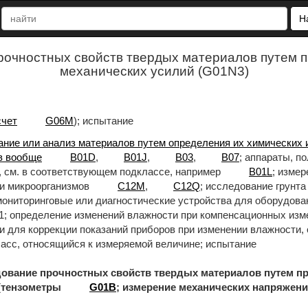
Н
рочностных свойств твердых материалов путем п
механических усилий (G01N3)
счет
G06M
); испытание
ние или анализ материалов путем определения их химических 
в вообще
B01D
,
B01J
,
B03
,
B07
; аппараты, 
, см. в соответствующем подклассе, например
B01L
; измер
и микроорганизмов
C12M
,
C12Q
; исследование грунта
ониторинговые или диагностические устройства для оборудова
1; определение изменений влажности при компенсационных изм
 для коррекции показаний приборов при изменении влажности,
асс, относящийся к измеряемой величине; испытание
 прочностных свойств твердых материалов путем пр
 (тензометры
G01B
; измерение механических напряжен