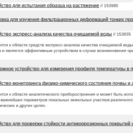
йство для испытания образца на растяжение
// 153985
овка для изучения фильтрационных деформаций тонких пр
йство экспресс-анализа качества очищаемой воды
// 153835
тся к области средств экспресс-анализа качества очищаемой воды
в и является эффективным устройством в случае возникновения чр
омное устройство для измерения профиля температуры в 
йство мониторинга физико-химического состояния почвы и
тся к области аналитического приборостроения и может быть исп
 важнейших параметров локальных земельных участков различного
ических и других целях.
йство для проверки стойкости антикоррозионных покрытий 