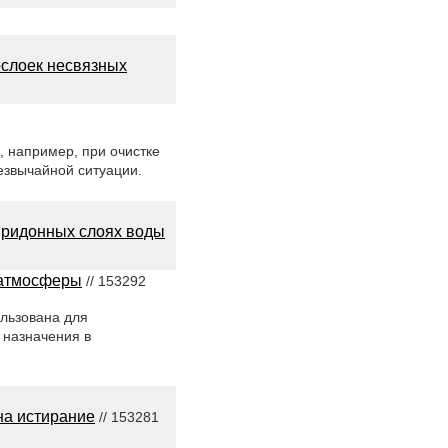
ослоек несвязных
, например, при очистке
езвычайной ситуации.
придонных слоях воды
 атмосферы
// 153292
ользована для
 назначения в
на истирание
// 153281