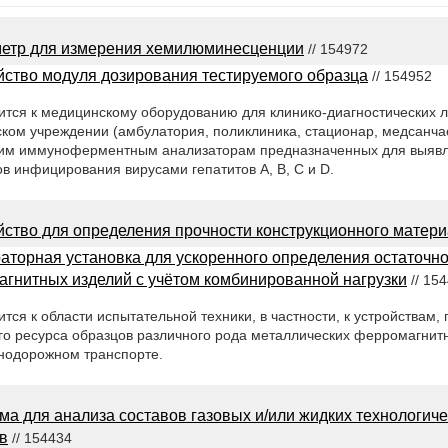
етр для измерения хемилюминесценции
// 154972
йство модуля дозирования тестируемого образца
// 154952
ится к медицинскому оборудованию для клинико-диагностических 
ом учреждении (амбулатория, поликлиника, стационар, медсанчас
ским иммуноферментным анализаторам предназначенных для выяв
в инфицирования вирусами гепатитов A, B, C и D.
йство для определения прочности конструкционного матер
аторная установка для ускоренного определения остаточно
гнитных изделий с учётом комбинированной нагрузки
// 15
тся к области испытательной техники, в частности, к устройствам
го ресурса образцов различного рода металлических ферромагнит
нодорожном транспорте.
ма для анализа составов газовых и/или жидких технологиче
в
// 154434