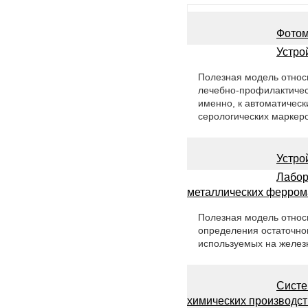
Фотом
Устро
Полезная модель относ
лечебно-профилактическ
именно, к автоматиче
серологических маркеро
Устро
Лабор
металлических феррома
Полезная модель относи
определения остаточно
используемых на желез
Систе
химических производст