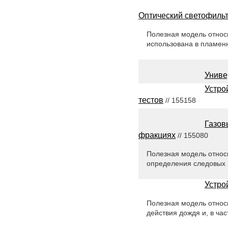
Оптический светофиль
Полезная модель относ
использована в пламен
Униве
Устро
тестов
// 155158
Газов
фракциях
// 155080
Полезная модель относи
определения следовых 
Устро
Полезная модель относи
действия дождя и, в ча