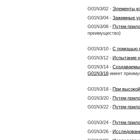
G01N3/02 -
Элементы ко
G01N3/04 -
Зажимные ус
G01N3/08 -
Путем прило
преимущество)
G01N3/10 -
С помощью п
G01N3/12 -
Испытание н
G01N3/14 -
Создаваемых
G01N3/18
имеет преиму
G01N3/18 -
При высокой
G01N3/20 -
Путем прило
G01N3/22 -
Путем прило
G01N3/24 -
Путем прило
G01N3/26 -
Исследовани