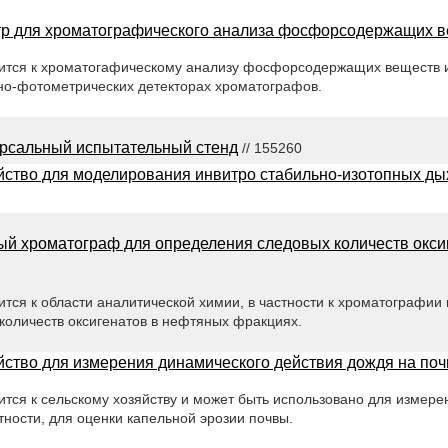
тр для хроматографического анализа фосфорсодержащих 
ится к хроматогафическому анализу фосфорсодержащих веществ 
но-фотометрических детекторах хроматографов.
рсальный испытательный стенд
// 155260
йство для моделирования инвитро стабильно-изотопных д
ый хроматограф для определения следовых количеств окси
тся к области аналитической химии, в частности к хроматографии
количеств оксигенатов в нефтяных фракциях.
йство для измерения динамического действия дождя на поч
тся к сельскому хозяйству и может быть использовано для измере
стности, для оценки капельной эрозии почвы.