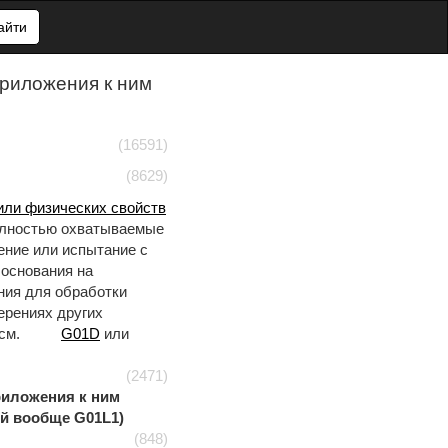
айти
риложения к ним
(16591)
(8629)
или физических свойств
полностью охватываемые
ение или испытание с
 основания на
ния для обработки
ерениях других
 см.
G01D
или
(2471)
иложения к ним
ий вообще G01L1)
(848)