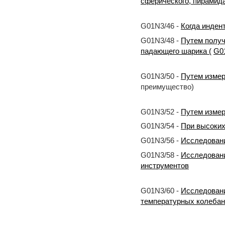
сферического, пирамида
G01N3/46 -
Когда инде
G01N3/48 -
Путем получ
падающего шарика (
G0
G01N3/50 -
Путем измер
преимущество)
G01N3/52 -
Путем измер
G01N3/54 -
При высоких
G01N3/56 -
Исследовани
G01N3/58 -
Исследовани
инструментов
G01N3/60 -
Исследовани
температурных колебан