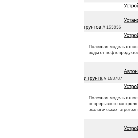
Устро
Устан
грунтов
// 153836
Устро
Полезная модель относи
воды от нефтепродукто
Автон
и грунта
// 153787
Устро
Полезная модель относи
непрерывного контроля
экологических, агротехн
Устро