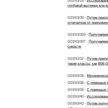
G01N3/28 -
Исследовани
глубокой вытяжки или 
G01N3/30 -
Путем прило
отпечатков от приложен
G01N3/303 -
Получаемог
G01N3/307 -
Получаемог
средств
G01N3/32 -
Путем прило
такие классы, как
B06
,
G
G01N3/34 -
Механически
G01N3/36 -
С помощью п
G01N3/38 -
С помощью э
G01N3/40 -
Исследовани
G01N3/42 -
Путем получ