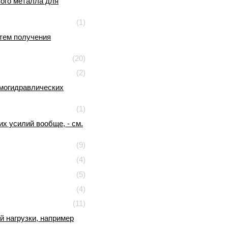
вого металла для
(1)
утем получения
(20)
(2)
вмогидравлических
(1)
х усилий вообще, - см.
(9)
(4)
(5)
(4)
(11)
й нагрузки, например