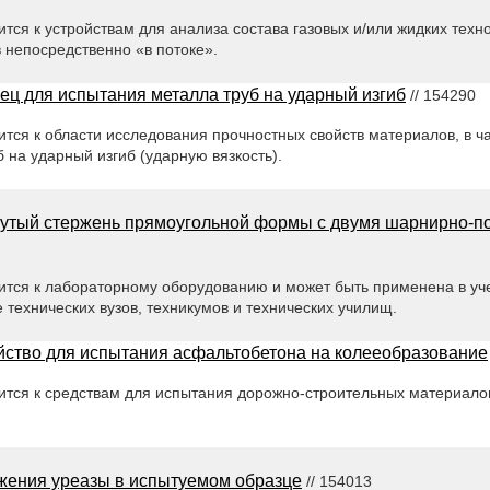
тся к устройствам для анализа состава газовых и/или жидких техн
 непосредственно «в потоке».
ец для испытания металла труб на ударный изгиб
// 154290
тся к области исследования прочностных свойств материалов, в ча
 на ударный изгиб (ударную вязкость).
утый стержень прямоугольной формы с двумя шарнирно-
ится к лабораторному оборудованию и может быть применена в уч
 технических вузов, техникумов и технических училищ.
йство для испытания асфальтобетона на колееобразование
тся к средствам для испытания дорожно-строительных материалов
жения уреазы в испытуемом образце
// 154013