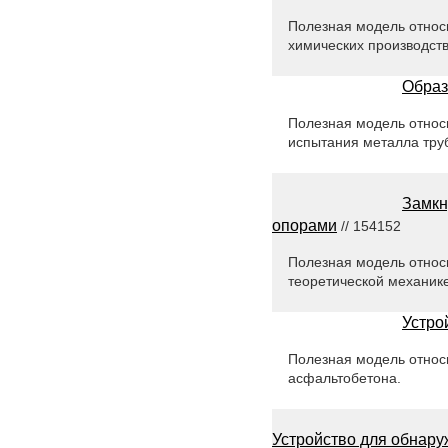
Полезная модель относи
химических производств
Образ
Полезная модель относи
испытания металла труб
Замкн
опорами
// 154152
Полезная модель относ
теоретической механике
Устро
Полезная модель относи
асфальтобетона.
Устройство для обнару