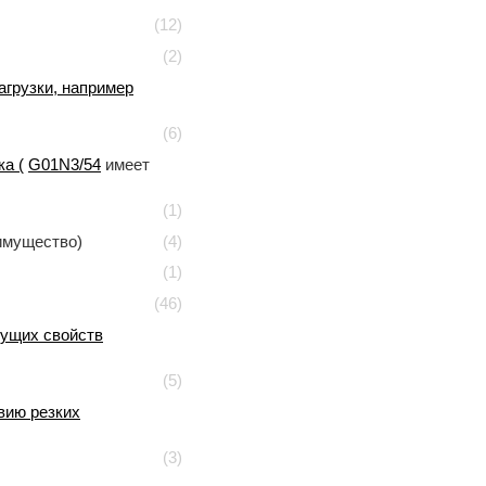
(12)
(2)
агрузки, например
(6)
а (
G01N3/54
имеет
(1)
имущество)
(4)
(1)
(46)
ущих свойств
(5)
вию резких
(3)