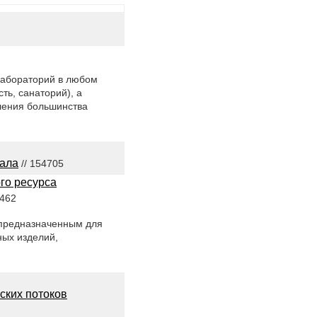
лабораторий в любом
ть, санаторий), а
ления большинства
иала
// 154705
го ресурса
4462
, предназначенным для
ных изделий,
ских потоков