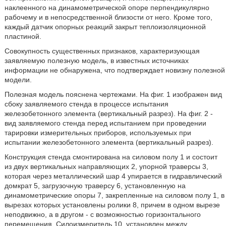
наклеенного на динамометрической опоре перпендикулярно
рабочему и в непосредственной близости от него. Кроме того,
каждый датчик опорных реакций закрыт теплоизоляционной
пластиной.
Совокупность существенных признаков, характеризующая
заявляемую полезную модель, в известных источниках
информации не обнаружена, что подтверждает новизну полезной
модели.
Полезная модель пояснена чертежами. На фиг. 1 изображен вид
сбоку заявляемого стенда в процессе испытания
железобетонного элемента (вертикальный разрез). На фиг. 2 -
вид заявляемого стенда перед испытанием при проведении
тарировки измерительных приборов, используемых при
испытании железобетонного элемента (вертикальный разрез).
Конструкция стенда смонтирована на силовом полу 1 и состоит
из двух вертикальных направляющих 2, упорной траверсы 3,
которая через металлический шар 4 упирается в гидравлический
домкрат 5, загрузочную траверсу 6, установленную на
динамометрические опоры 7, закрепленные на силовом полу 1, в
вырезах которых установлены ролики 8, причем в одном вырезе
неподвижно, а в другом - с возможностью горизонтального
перемещения. Силоизмеритель 10, установлен между