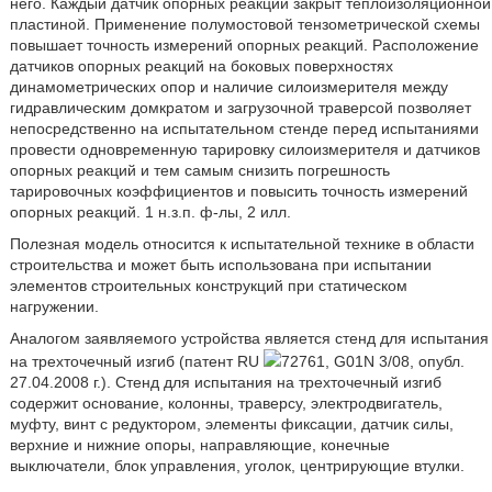
него. Каждый датчик опорных реакций закрыт теплоизоляционной
пластиной. Применение полумостовой тензометрической схемы
повышает точность измерений опорных реакций. Расположение
датчиков опорных реакций на боковых поверхностях
динамометрических опор и наличие силоизмерителя между
гидравлическим домкратом и загрузочной траверсой позволяет
непосредственно на испытательном стенде перед испытаниями
провести одновременную тарировку силоизмерителя и датчиков
опорных реакций и тем самым снизить погрешность
тарировочных коэффициентов и повысить точность измерений
опорных реакций. 1 н.з.п. ф-лы, 2 илл.
Полезная модель относится к испытательной технике в области
строительства и может быть использована при испытании
элементов строительных конструкций при статическом
нагружении.
Аналогом заявляемого устройства является стенд для испытания
на трехточечный изгиб (патент RU
72761, G01N 3/08, опубл.
27.04.2008 г.). Стенд для испытания на трехточечный изгиб
содержит основание, колонны, траверсу, электродвигатель,
муфту, винт с редуктором, элементы фиксации, датчик силы,
верхние и нижние опоры, направляющие, конечные
выключатели, блок управления, уголок, центрирующие втулки.