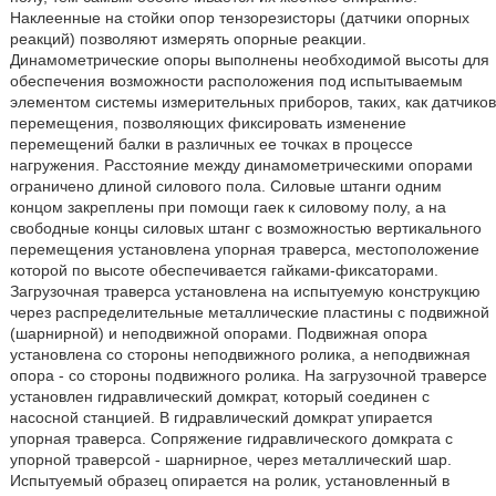
Наклеенные на стойки опор тензорезисторы (датчики опорных
реакций) позволяют измерять опорные реакции.
Динамометрические опоры выполнены необходимой высоты для
обеспечения возможности расположения под испытываемым
элементом системы измерительных приборов, таких, как датчиков
перемещения, позволяющих фиксировать изменение
перемещений балки в различных ее точках в процессе
нагружения. Расстояние между динамометрическими опорами
ограничено длиной силового пола. Силовые штанги одним
концом закреплены при помощи гаек к силовому полу, а на
свободные концы силовых штанг с возможностью вертикального
перемещения установлена упорная траверса, местоположение
которой по высоте обеспечивается гайками-фиксаторами.
Загрузочная траверса установлена на испытуемую конструкцию
через распределительные металлические пластины с подвижной
(шарнирной) и неподвижной опорами. Подвижная опора
установлена со стороны неподвижного ролика, а неподвижная
опора - со стороны подвижного ролика. На загрузочной траверсе
установлен гидравлический домкрат, который соединен с
насосной станцией. В гидравлический домкрат упирается
упорная траверса. Сопряжение гидравлического домкрата с
упорной траверсой - шарнирное, через металлический шар.
Испытуемый образец опирается на ролик, установленный в