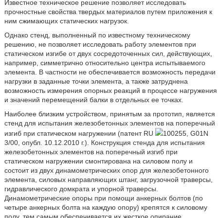
Известное техническое решение позволяет исследовать
прочностные свойства твердых материалов путем приложения к
ним сжимающих статических нагрузок.
Однако стенд, выполненный по известному техническому
решению, не позволяет исследовать работу элементов при
статическом изгибе от двух сосредоточенных сил, действующих,
например, симметрично относительно центра испытываемого
элемента. В частности не обеспечивается возможность передачи
нагрузки в заданные точки элемента, а также затруднена
возможность измерения опорных реакций в процессе нагружения
и значений перемещений балки в отдельных ее точках.
Наиболее близким устройством, принятым за прототип, является
стенд для испытания железобетонных элементов на поперечный
изгиб при статическом нагружении (патент RU
100255, G01N
3/00, опубл. 10.12.2010 г.). Конструкция стенда для испытания
железобетонных элементов на поперечный изгиб при
статическом нагружении смонтирована на силовом полу и
состоит из двух динамометрических опор для железобетонного
элемента, силовых направляющих штанг, загрузочной траверсы,
гидравлического домкрата и упорной траверсы.
Динамометрические опоры при помощи анкерных болтов (по
четыре анкерных болта на каждую опору) крепятся к силовому
полу, тем самым обеспечивается их жесткое опирание.