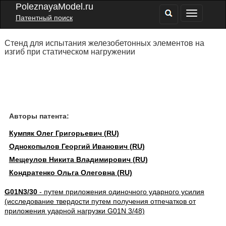
PoleznayaModel.ru
Патентный поиск
Стенд для испытания железобетонных элементов на
изгиб при статическом нагружении
Авторы патента:
Кумпяк Олег Григорьевич (RU)
Однокопылов Георгий Иванович (RU)
Мещеулов Никита Владимирович (RU)
Кондратенко Ольга Олеговна (RU)
G01N3/30
- путем приложения одиночного ударного усилия
(исследование твердости путем получения отпечатков от
приложения ударной нагрузки G01N 3/48)