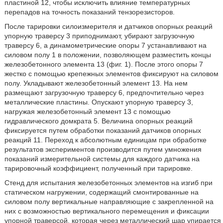
пластиной 12, чтобы исключить влияние температурных
перепадов на точность показаний тензорезисторов.
После тарировки силоизмерителя и датчиков опорных реакций
упорную траверсу 3 приподнимают, убирают загрузочную
траверсу 6, а динамометрические опоры 7 устанавливают на
силовом полу 1 в положении, позволяющем разместить концы
железобетонного элемента 13 (фиг. 1). После этого опоры 7
жестко с помощью крепежных элементов фиксируют на силовом
полу. Укладывают железобетонный элемент 13. На нем
размещают загрузочную траверсу 6, предпочтительно через
металлические пластины. Опускают упорную траверсу 3,
нагружая железобетонный элемент 13 с помощью
гидравлического домкрата 5. Величина опорных реакций
фиксируется путем обработки показаний датчиков опорных
реакций 11. Переход к абсолютным единицам при обработке
результатов экспериментов производится путем умножения
показаний измерительной системы для каждого датчика на
тарировочный коэффициент, полученный при тарировке.
Стенд для испытания железобетонных элементов на изгиб при
статическом нагружении, содержащий смонтированные на
силовом полу вертикальные направляющие с закрепленной на
них с возможностью вертикального перемещения и фиксации
упорной траверсой, которая через металлический шар упирается