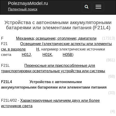
PoleznayaModel.ru
Патентный поиск
Устройства с автономными аккумуляторными
батареями или элементами питания (F21L4)
F
Механика; освещение; отопление; двигатели
(17313)
F21
Освещение (электрические аспекты или элементы
см. в разделе
H
, например электрические источники
света
H01J
,
H01K
,
H05B
)
(861)
F21L
Переносные или приспособленные для
транспортировки осветительные устройства или системы
(68)
F21L4 Устройства с автономными
аккумуляторными батареями или элементами питания
(33)
F21L4/02 -
Характеризуемые наличием двух или более
источников света
(4)