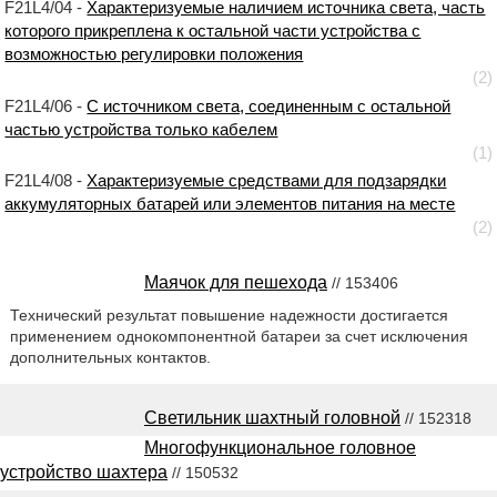
F21L4/04 -
Характеризуемые наличием источника света, часть
которого прикреплена к остальной части устройства с
возможностью регулировки положения
(2)
F21L4/06 -
С источником света, соединенным с остальной
частью устройства только кабелем
(1)
F21L4/08 -
Характеризуемые средствами для подзарядки
аккумуляторных батарей или элементов питания на месте
(2)
Маячок для пешехода
// 153406
Технический результат повышение надежности достигается
применением однокомпонентной батареи за счет исключения
дополнительных контактов.
Светильник шахтный головной
// 152318
Многофункциональное головное
устройство шахтера
// 150532