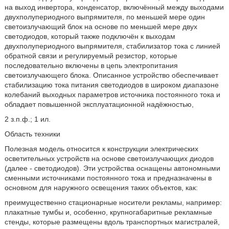
на выход инвертора, конденсатор, включённый между выходами
двухполупериодного выпрямителя, по меньшей мере один
светоизлучающий блок на основе по меньшей мере двух
светодиодов, который также подключён к выходам
двухполупериодного выпрямителя, стабилизатор тока с линией
обратной связи и регулируемый резистор, которые
последовательно включены в цепь электропитания
светоизлучающего блока. Описанное устройство обеспечивает
стабилизацию тока питания светодиодов в широком диапазоне
колебаний выходных параметров источника постоянного тока и
обладает повышенной эксплуатационной надёжностью,
2 з.п.ф.; 1 ил.
Область техники
Полезная модель относится к конструкции электрических
осветительных устройств на основе светоизлучающих диодов
(далее - светодиодов). Эти устройства оснащены автономными
сменными источниками постоянного тока и предназначены в
основном для наружного освещения таких объектов, как:
преимущественно стационарные носители рекламы, например:
плакатные тумбы и, особенно, крупногабаритные рекламные
стенды, которые размещены вдоль транспортных магистралей,