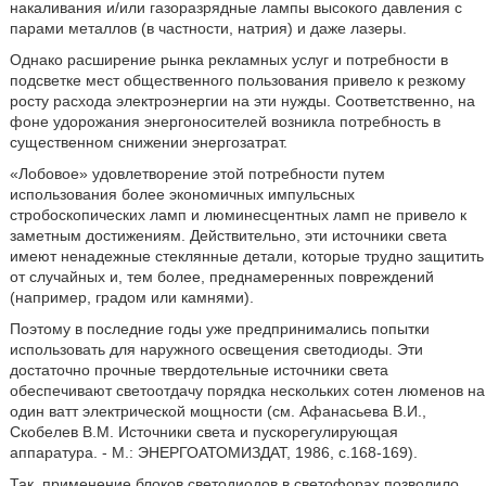
накаливания и/или газоразрядные лампы высокого давления с
парами металлов (в частности, натрия) и даже лазеры.
Однако расширение рынка рекламных услуг и потребности в
подсветке мест общественного пользования привело к резкому
росту расхода электроэнергии на эти нужды. Соответственно, на
фоне удорожания энергоносителей возникла потребность в
существенном снижении энергозатрат.
«Лобовое» удовлетворение этой потребности путем
использования более экономичных импульсных
стробоскопических ламп и люминесцентных ламп не привело к
заметным достижениям. Действительно, эти источники света
имеют ненадежные стеклянные детали, которые трудно защитить
от случайных и, тем более, преднамеренных повреждений
(например, градом или камнями).
Поэтому в последние годы уже предпринимались попытки
использовать для наружного освещения светодиоды. Эти
достаточно прочные твердотельные источники света
обеспечивают светоотдачу порядка нескольких сотен люменов на
один ватт электрической мощности (см. Афанасьева В.И.,
Скобелев В.М. Источники света и пускорегулирующая
аппаратура. - М.: ЭНЕРГОАТОМИЗДАТ, 1986, с.168-169).
Так, применение блоков светодиодов в светофорах позволило