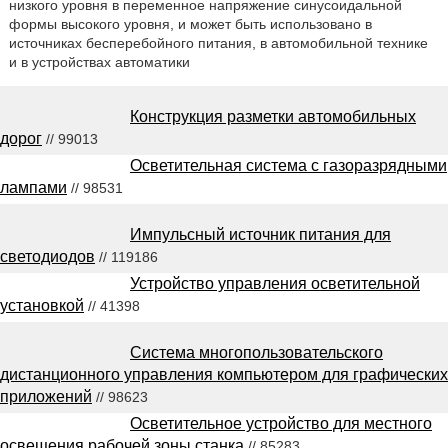
низкого уровня в переменное напряжение синусоидальной
формы высокого уровня, и может быть использовано в
источниках бесперебойного питания, в автомобильной технике
и в устройствах автоматики
Конструкция разметки автомобильных
дорог
// 99013
Осветительная система с газоразрядными
лампами
// 98531
Импульсный источник питания для
светодиодов
// 119186
Устройство управления осветительной
установкой
// 41398
Система многопользовательского
дистанционного управления компьютером для графических
приложений
// 98623
Осветительное устройство для местного
освещения рабочей зоны станка
// 85283