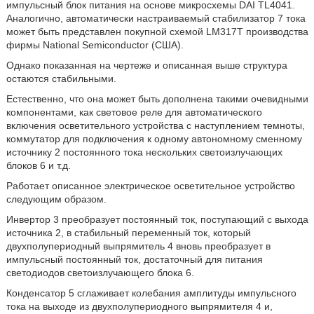
импульсный блок питания на основе микросхемы DAI TL4041.
Аналогично, автоматически настраиваемый стабилизатор 7 тока
может быть представлен покупной схемой LM317T производства
фирмы National Semiconductor (США).
Однако показанная на чертеже и описанная выше структура
остаются стабильными.
Естественно, что она может быть дополнена такими очевидными
компонентами, как световое реле для автоматического
включения осветительного устройства с наступлением темноты,
коммутатор для подключения к одному автономному сменному
источнику 2 постоянного тока нескольких светоизлучающих
блоков 6 и т.д.
Работает описанное электрическое осветительное устройство
следующим образом.
Инвертор 3 преобразует постоянный ток, поступающий с выхода
источника 2, в стабильный переменный ток, который
двухполупериодный выпрямитель 4 вновь преобразует в
импульсный постоянный ток, достаточный для питания
светодиодов светоизлучающего блока 6.
Конденсатор 5 сглаживает колебания амплитуды импульсного
тока на выходе из двухполупериодного выпрямителя 4 и,