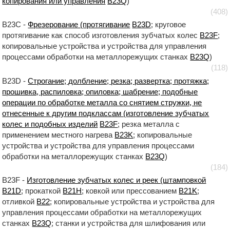
копирования или управления
B23Q
)
(408)
B23C -
Фрезерование (протягивание
B23D
; круговое
протягивание как способ изготовления зубчатых колес
B23F
;
копировальные устройства и устройства для управления
процессами обработки на металлорежущих станках
B23Q
)
(118)
B23D -
Строгание; долбление; резка; развертка; протяжка;
прошивка, распиловка; опиловка; шабрение; подобные
операции по обработке металла со снятием стружки, не
отнесенные к другим подклассам (изготовление зубчатых
колес и подобных изделий
B23F
; резка металла с
применением местного нагрева
B23K
; копировальные
устройства и устройства для управления процессами
обработки на металлорежущих станках
B23Q
)
(184)
B23F -
Изготовление зубчатых колес и реек (штамповкой
B21D
; прокаткой
B21H
; ковкой или прессованием
B21K
;
отливкой
B22
; копировальные устройства и устройства для
управления процессами обработки на металлорежущих
станках
B23Q
; станки и устройства для шлифования или