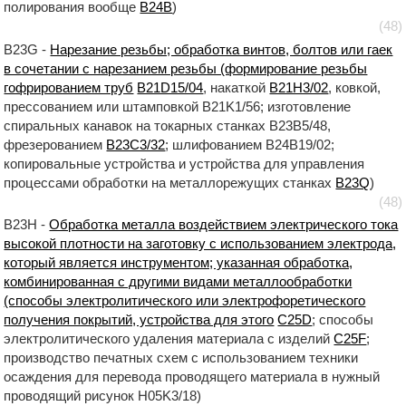
полирования вообще
B24B
)
(48)
B23G -
Нарезание резьбы; обработка винтов, болтов или гаек
в сочетании с нарезанием резьбы (формирование резьбы
гофрированием труб
B21D15/04
, накаткой
B21H3/02
, ковкой,
прессованием или штамповкой B21K1/56; изготовление
спиральных канавок на токарных станках B23B5/48,
фрезерованием
B23C3/32
; шлифованием B24B19/02;
копировальные устройства и устройства для управления
процессами обработки на металлорежущих станках
B23Q
)
(48)
B23H -
Обработка металла воздействием электрического тока
высокой плотности на заготовку с использованием электрода,
который является инструментом; указанная обработка,
комбинированная с другими видами металлообработки
(способы электролитического или электрофоретического
получения покрытий, устройства для этого
C25D
; способы
электролитического удаления материала с изделий
C25F
;
производство печатных схем с использованием техники
осаждения для перевода проводящего материала в нужный
проводящий рисунок H05K3/18)