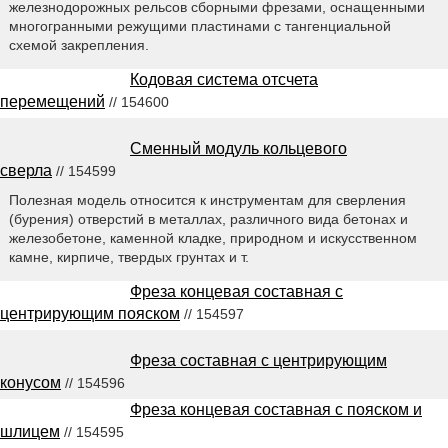
железнодорожных рельсов сборными фрезами, оснащенными
многогранными режущими пластинами с тангенциальной
схемой закрепления.
Кодовая система отсчета
перемещений
// 154600
Сменный модуль кольцевого
сверла
// 154599
Полезная модель относится к инструментам для сверления
(бурения) отверстий в металлах, различного вида бетонах и
железобетоне, каменной кладке, природном и искусственном
камне, кирпиче, твердых грунтах и т.
Фреза концевая составная с
центрирующим пояском
// 154597
Фреза составная с центрирующим
конусом
// 154596
Фреза концевая составная с пояском и
шлицем
// 154595