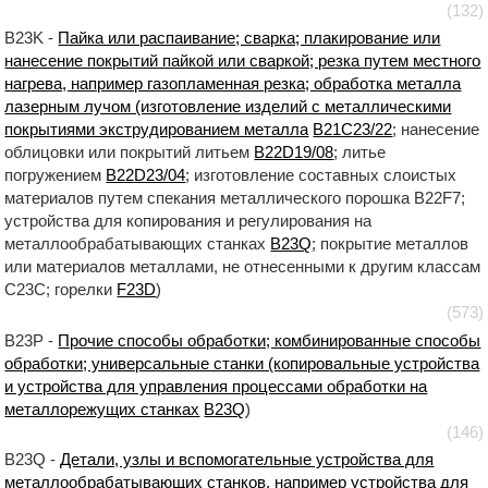
(132)
B23K -
Пайка или распаивание; сварка; плакирование или
нанесение покрытий пайкой или сваркой; резка путем местного
нагрева, например газопламенная резка; обработка металла
лазерным лучом (изготовление изделий с металлическими
покрытиями экструдированием металла
B21C23/22
; нанесение
облицовки или покрытий литьем
B22D19/08
; литье
погружением
B22D23/04
; изготовление составных слоистых
материалов путем спекания металлического порошка B22F7;
устройства для копирования и регулирования на
металлообрабатывающих станках
B23Q
; покрытие металлов
или материалов металлами, не отнесенными к другим классам
C23C; горелки
F23D
)
(573)
B23P -
Прочие способы обработки; комбинированные способы
обработки; универсальные станки (копировальные устройства
и устройства для управления процессами обработки на
металлорежущих станках
B23Q
)
(146)
B23Q -
Детали, узлы и вспомогательные устройства для
металлообрабатывающих станков, например устройства для