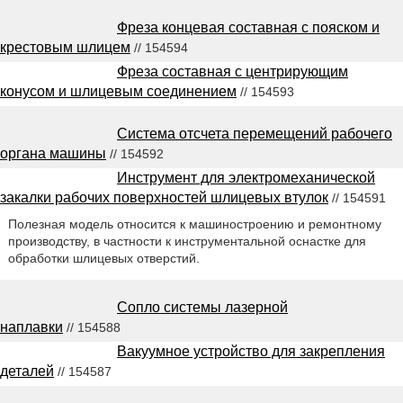
Фреза концевая составная с пояском и
крестовым шлицем
// 154594
Фреза составная с центрирующим
конусом и шлицевым соединением
// 154593
Система отсчета перемещений рабочего
органа машины
// 154592
Инструмент для электромеханической
закалки рабочих поверхностей шлицевых втулок
// 154591
Полезная модель относится к машиностроению и ремонтному
производству, в частности к инструментальной оснастке для
обработки шлицевых отверстий.
Сопло системы лазерной
наплавки
// 154588
Вакуумное устройство для закрепления
деталей
// 154587