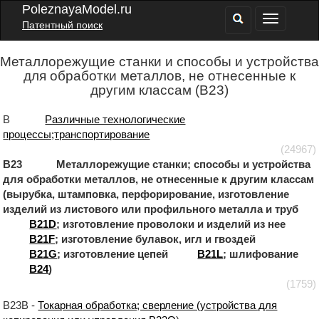
PoleznayaModel.ru
Патентный поиск
Металлорежущие станки и способы и устройства
для обработки металлов, не отнесенные к
другим классам (B23)
B
Различные технологические
процессы;транспортирование
(24967)
B23 Металлорежущие станки; способы и устройства
для обработки металлов, не отнесенные к другим классам
(вырубка, штамповка, перфорирование, изготовление
изделий из листового или профильного металла и труб
B21D
; изготовление проволоки и изделий из нее
B21F
; изготовление булавок, игл и гвоздей
B21G
; изготовление цепей
B21L
; шлифование
B24
)
(1759)
B23B -
Токарная обработка; сверление (устройства для