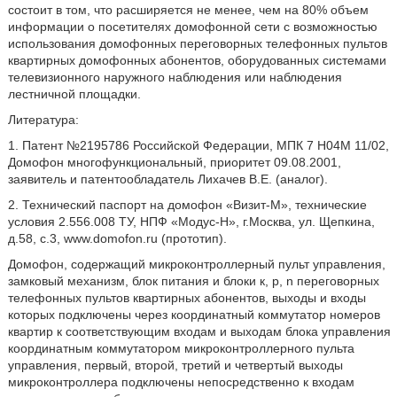
состоит в том, что расширяется не менее, чем на 80% объем
информации о посетителях домофонной сети с возможностью
использования домофонных переговорных телефонных пультов
квартирных домофонных абонентов, оборудованных системами
телевизионного наружного наблюдения или наблюдения
лестничной площадки.
Литература:
1. Патент №2195786 Российской Федерации, МПК 7 Н04М 11/02,
Домофон многофункциональный, приоритет 09.08.2001,
заявитель и патентообладатель Лихачев В.Е. (аналог).
2. Технический паспорт на домофон «Визит-М», технические
условия 2.556.008 ТУ, НПФ «Модус-Н», г.Москва, ул. Щепкина,
д.58, с.3, www.domofon.ru (прототип).
Домофон, содержащий микроконтроллерный пульт управления,
замковый механизм, блок питания и блоки к, p, n переговорных
телефонных пультов квартирных абонентов, выходы и входы
которых подключены через координатный коммутатор номеров
квартир к соответствующим входам и выходам блока управления
координатным коммутатором микроконтроллерного пульта
управления, первый, второй, третий и четвертый выходы
микроконтроллера подключены непосредственно к входам