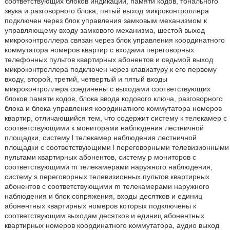
соответствующих блоков индикации, памяти кодов, тонального
звука и разговорного блока, пятый выход микроконтроллера
подключен через блок управления замковым механизмом к
управляющему входу замкового механизма, шестой выход
микроконтроллера связан через блок управления координатного
коммутатора номеров квартир с входами переговорных
телефонных пультов квартирных абонентов и седьмой выход
микроконтроллера подключен через клавиатуру к его первому
входу, второй, третий, четвертый и пятый входы
микроконтроллера соединены с выходами соответствующих
блоков памяти кодов, блока ввода кодового ключа, разговорного
блока и блока управления координатного коммутатора номеров
квартир, отличающийся тем, что содержит систему к телекамер с
соответствующими к мониторами наблюдения лестничной
площадки, систему l телекамер наблюдения лестничной
площадки с соответствующими l переговорными телевизионными
пультами квартирных абонентов, систему p мониторов с
соответствующими m телекамерами наружного наблюдения,
систему s переговорных телевизионных пультов квартирных
абонентов с соответствующими m телекамерами наружного
наблюдения и блок сопряжения, входы десятков и единиц
абонентных квартирных номеров которых подключены к
соответствующим выходам десятков и единиц абонентных
квартирных номеров координатного коммутатора, аудио выход