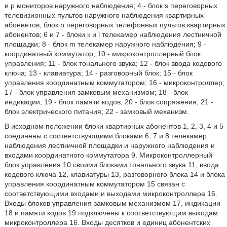
и p мониторов наружного наблюдения; 4 - блок s переговорных
телевизионных пультов наружного наблюдения квартирных
абонентов; блок n переговорных телефонных пультов квартирных
абонентов; 6 и 7 - блоки к и l телекамер наблюдения лестничной
площадки; 8 - блок m телекамер наружного наблюдения; 9 -
координатный коммутатор; 10 - микроконтроллерный блок
управления; 11 - блок тонального звука; 12 - блок ввода кодового
ключа; 13 - клавиатура; 14 - разговорный блок; 15 - блок
управления координатным коммутатором; 16 - микроконтроллер;
17 - блок управления замковым механизмом; 18 - блок
индикации; 19 - блок памяти кодов; 20 - блок сопряжения; 21 -
блок электрического питания; 22 - замковый механизм.
В исходном положении блоки квартирных абонентов 1, 2, 3, 4 и 5
соединены с соответствующими блоками 6, 7 и 8 телекамер
наблюдения лестничной площадки и наружного наблюдения и
входами координатного коммутатора 9. Микроконтроллерный
блок управления 10 своими блоками тонального звука 11, ввода
кодового ключа 12, клавиатуры 13, разговорного блока 14 и блока
управления координатным коммутатором 15 связан с
соответствующими входами и выходами микроконтроллера 16.
Входы блоков управления замковым механизмом 17, индикации
18 и памяти кодов 19 подключены к соответствующим выходам
микроконтроллера 16. Входы десятков и единиц абонентских