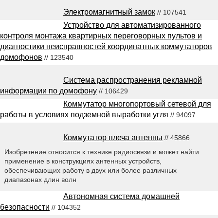
Электромагнитный замок
// 107541
Устройство для автоматизированного
контроля монтажа квартирных переговорных пультов и
диагностики неисправностей координатных коммутаторов
домофонов
// 123540
Система распространения рекламной
информации по домофону
// 106429
Коммутатор многопортовый сетевой для
работы в условиях подземной выработки угля
// 94097
Коммутатор плеча антенны
// 45866
Изобретение относится к технике радиосвязи и может найти
применение в конструкциях антенных устройств,
обеспечивающих работу в двух или более различных
диапазонах длин волн
Автономная система домашней
безопасности
// 104352