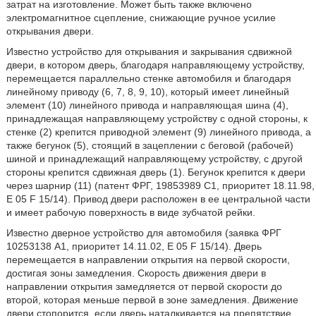
затрат на изготовление. Может быть также включено
электромагнитное сцепление, снижающие ручное усилие
открывания двери.
Известно устройство для открывания и закрывания сдвижной
двери, в котором дверь, благодаря направляющему устройству,
перемещается параллельно стенке автомобиля и благодаря
линейному приводу (6, 7, 8, 9, 10), который имеет линейный
элемент (10) линейного привода и направляющая шина (4),
принадлежащая направляющему устройству с одной стороны, к
стенке (2) крепится приводной элемент (9) линейного привода, а
также бегунок (5), стоящий в зацеплении с беговой (рабочей)
шиной и принадлежащий направляющему устройству, с другой
стороны крепится сдвижная дверь (1). Бегунок крепится к двери
через шарнир (11) (патент ФРГ, 19853989 С1, приоритет 18.11.98,
Е 05 F 15/14). Привод двери расположен в ее центральной части
и имеет рабочую поверхность в виде зубчатой рейки.
Известно дверное устройство для автомобиля (заявка ФРГ
10253138 A1, приоритет 14.11.02, E 05 F 15/14). Дверь
перемещается в направлении открытия на первой скорости,
достигая зоны замедления. Скорость движения двери в
направлении открытия замедляется от первой скорости до
второй, которая меньше первой в зоне замедления. Движение
двери стопорится, если дверь наталкивается на препятствие.