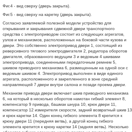
Фиг.4 - вид сверху (дверь закрыта).
Фиг.5 - вид сверху на каретку (дверь закрыта).
Согласно заявляемой полезной модели устройство для
открывания и закрывания сдвижной двери транспортного
средства с электроприводом состоит из следующих агрегатов,
узлов и механизмов, расположенных на боковой части кузова и
двери. Это собственно электропривод двери 1, состоящий из
реверсивного тягового электродвигателя 2, редуктора оборотов
двигателя, образованного ведущим 3 и ведомым 4 шкивами
электропривода, соединенными передаточным ремнем 5,
шкивом приводного механизма 6, размещенным на одной оси с
ведомым шкивом 4. Электропривод выполнен в виде единого
агрегата, расположенного и закрепленного в зоне средней
направляющей 7 двери внутри салона и позади проема двери.
Механизм привода двери включает шкив приводного механизма
6, на который в несколько оборотов намотан гибкий элемент 8,
компенсатор 9 привода, башмак шнура 10, крюк двери 11,
компенсатор 12 измерителя скорости, задний возвратный шкив 13
и крюк каретки 14. Один конец гибкого элемента 8 крепится к
крюку двери 11 (передняя ветвь), а другой конец гибкого
элемента крепится к крюку каретки 14 (задняя ветвь). Несколько