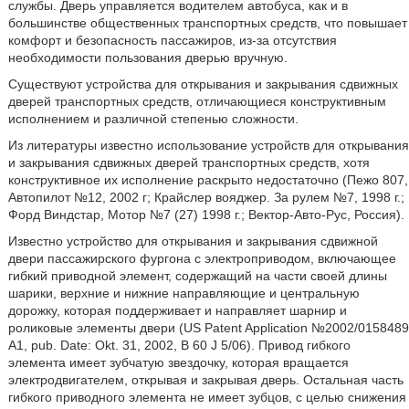
службы. Дверь управляется водителем автобуса, как и в
большинстве общественных транспортных средств, что повышает
комфорт и безопасность пассажиров, из-за отсутствия
необходимости пользования дверью вручную.
Существуют устройства для открывания и закрывания сдвижных
дверей транспортных средств, отличающиеся конструктивным
исполнением и различной степенью сложности.
Из литературы известно использование устройств для открывания
и закрывания сдвижных дверей транспортных средств, хотя
конструктивное их исполнение раскрыто недостаточно (Пежо 807,
Автопилот №12, 2002 г; Крайслер вояджер. За рулем №7, 1998 г.;
Форд Виндстар, Мотор №7 (27) 1998 г.; Вектор-Авто-Рус, Россия).
Известно устройство для открывания и закрывания сдвижной
двери пассажирского фургона с электроприводом, включающее
гибкий приводной элемент, содержащий на части своей длины
шарики, верхние и нижние направляющие и центральную
дорожку, которая поддерживает и направляет шарнир и
роликовые элементы двери (US Patent Application №2002/0158489
A1, pub. Date: Okt. 31, 2002, В 60 J 5/06). Привод гибкого
элемента имеет зубчатую звездочку, которая вращается
электродвигателем, открывая и закрывая дверь. Остальная часть
гибкого приводного элемента не имеет зубцов, с целью снижения