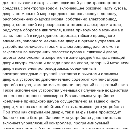
для открывания и закрывания сдвижной двери транспортного
средства с электроприводом, включающее боковую часть кузова,
дверь, по меньшей мере среднюю направляющую дорожку,
расположенную снаружи кузова, собственно электропривод
двери, состоящий из реверсивного тягового электродвигателя,
редуктора оборотов двигателя, шкива приводного механизма и
выполненный в виде единого агрегата, гибкого приводного
элемента, запорного механизма двери и органов управления
устройства отличается тем, что электропривод расположен и
закреплен во внутренних полостях кузова и сдвижной двери,
агрегат расположен и закреплен в зоне средней направляющей
двери внутри салона и позади проема двери, запорный механизм
двери имеет электропривод замка, соединенный
электропроводами с группой контактов и рычагами с замком
двери, а устройство дополнительно содержит компенсаторы
прогиба шнура, измеритель скорости, передний возвратный шкив.
Такое исполнение устройства уменьшают случайные воздействия
на него со стороны пассажиров. В заявляемом устройстве
крепление приводного шнура осуществлено за заднюю часть
двери, что позволяет обойтись без выталкивающего устройства.
При этом как открывание двери, так и закрывание происходит
более четко и быстро. Заявляемое устройство дополнительно
включает управляющий контроллер, программируемый
водителем, который регулирует скорость открывания, закрывания