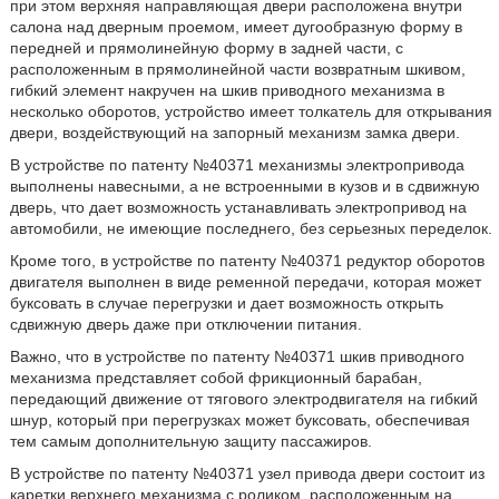
при этом верхняя направляющая двери расположена внутри
салона над дверным проемом, имеет дугообразную форму в
передней и прямолинейную форму в задней части, с
расположенным в прямолинейной части возвратным шкивом,
гибкий элемент накручен на шкив приводного механизма в
несколько оборотов, устройство имеет толкатель для открывания
двери, воздействующий на запорный механизм замка двери.
В устройстве по патенту №40371 механизмы электропривода
выполнены навесными, а не встроенными в кузов и в сдвижную
дверь, что дает возможность устанавливать электропривод на
автомобили, не имеющие последнего, без серьезных переделок.
Кроме того, в устройстве по патенту №40371 редуктор оборотов
двигателя выполнен в виде ременной передачи, которая может
буксовать в случае перегрузки и дает возможность открыть
сдвижную дверь даже при отключении питания.
Важно, что в устройстве по патенту №40371 шкив приводного
механизма представляет собой фрикционный барабан,
передающий движение от тягового электродвигателя на гибкий
шнур, который при перегрузках может буксовать, обеспечивая
тем самым дополнительную защиту пассажиров.
В устройстве по патенту №40371 узел привода двери состоит из
каретки верхнего механизма с роликом, расположенным на