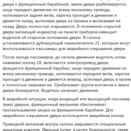
двери с фрикционным барабаном, замок двери разблокируется,
шнур передает движение по всему механизму привода,
натягивается задняя ветвь, каретка приходит в движение и
движется назад, вытягивая дверь из проема и вытаскивая ее
назад. Дверь полностью открывается. В положении открытой
двери мигающий индикатор на панели приборов извещает
водителя об открытом положении двери. В салоне
устанавливается дублирующий переключатель 21, которым могут
воспользоваться пассажиры для аварийного открывания двери.
После захода пассажиров, до начала движения водитель снова
нажимает кнопку 18, включается электропривод двери,
вращается фрикционный барабан, шнур передает движение по
всему механизму привода, натягивается передняя ветвь, каретка
приходит в движение и движется вперед, затягивая дверь в проем
и полностью закрывая ее. Срабатывает группа контактов и замок
двери блокируется. Водитель начинает движение.
В аварийной ситуации, когда входящий или выходящий пассажир
зажат дверью, фрикционный механизм обеспечивает
проскальзывание шнура на фрикционном барабане. Для
аварийного открывания двери используется аварийная кнопка.
Приводной механизм внутри салона закрывается специальным
защитным кожухом. Дверные ручки, в целях безопасности, также