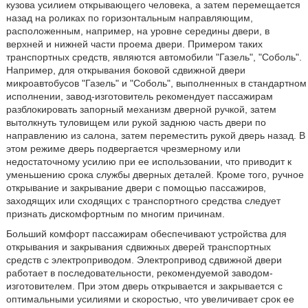
кузова усилием открывающего человека, а затем перемещается
назад на роликах по горизонтальным направляющим,
расположенным, например, на уровне середины двери, в
верхней и нижней части проема двери. Примером таких
транспортных средств, являются автомобили "Газель", "Соболь".
Например, для открывания боковой сдвижной двери
микроавтобусов "Газель" и "Соболь", выполненных в стандартном
исполнении, завод-изготовитель рекомендует пассажирам
разблокировать запорный механизм дверной ручкой, затем
вытолкнуть туловищем или рукой заднюю часть двери по
направлению из салона, затем переместить рукой дверь назад. В
этом режиме дверь подвергается чрезмерному или
недостаточному усилию при ее использовании, что приводит к
уменьшению срока службы дверных деталей. Кроме того, ручное
открывание и закрывание двери с помощью пассажиров,
заходящих или сходящих с транспортного средства следует
признать дискомфортным по многим причинам.
Больший комфорт пассажирам обеспечивают устройства для
открывания и закрывания сдвижных дверей транспортных
средств с электроприводом. Электропривод сдвижной двери
работает в последовательности, рекомендуемой заводом-
изготовителем. При этом дверь открывается и закрывается с
оптимальными усилиями и скоростью, что увеличивает срок ее