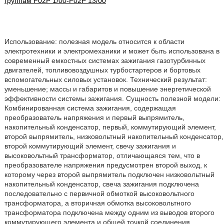
группам F02P 1/00-F02P 13/00
Использование: полезная модель относится к области
электротехники и электромеханики и может быть использована в
современный емкостных системах зажигания газотурбинных
двигателей, топливовоздушных турбостартеров и бортовых
вспомогательных силовых установок. Технический результат:
уменьшение; массы и габаритов и повышение энергетической
эффективности системы зажигания. Сущность полезной модели:
Комбинированная система зажигания, содержащая
преобразователь напряжения и первый выпрямитель,
накопительный конденсатор, первый, коммутирующий элемент,
второй выпрямитель, низковольтный накопительный конденсатор,
второй коммутирующий элемент, свечу зажигания и
высоковольтный трансформатор, отличающаяся тем, что в
преобразователе напряжения предусмотрен второй выход, к
которому через второй выпрямитель подключен низковольтный
накопительный конденсатор, свеча зажигания подключена
последовательно с первичной обмоткой высоковольтного
трансформатора, а вторичная обмотка высоковольтного
трансформатора подключена между одним из выводов второго
коммутирующего элемента и общей точкой соединения