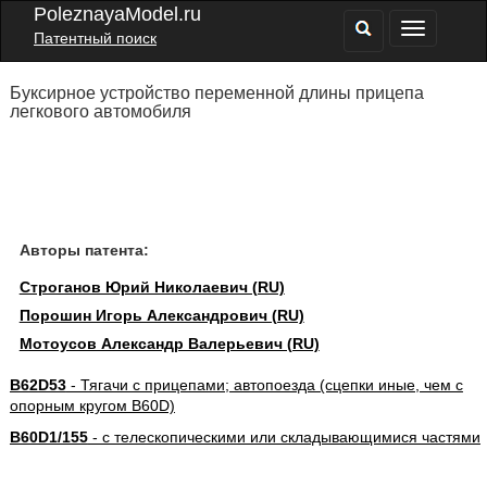
PoleznayaModel.ru
Патентный поиск
Буксирное устройство переменной длины прицепа
легкового автомобиля
Авторы патента:
Строганов Юрий Николаевич (RU)
Порошин Игорь Александрович (RU)
Мотоусов Александр Валерьевич (RU)
B62D53
- Тягачи с прицепами; автопоезда (сцепки иные, чем с
опорным кругом B60D)
B60D1/155
- с телескопическими или складывающимися частями