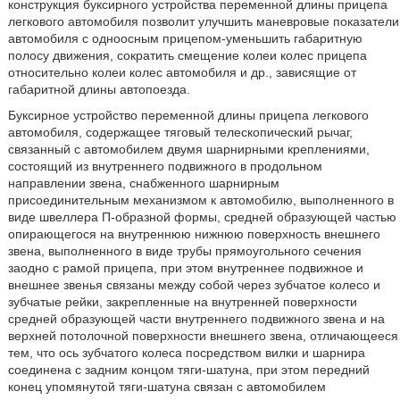
конструкция буксирного устройства переменной длины прицепа
легкового автомобиля позволит улучшить маневровые показатели
автомобиля с одноосным прицепом-уменьшить габаритную
полосу движения, сократить смещение колеи колес прицепа
относительно колеи колес автомобиля и др., зависящие от
габаритной длины автопоезда.
Буксирное устройство переменной длины прицепа легкового
автомобиля, содержащее тяговый телескопический рычаг,
связанный с автомобилем двумя шарнирными креплениями,
состоящий из внутреннего подвижного в продольном
направлении звена, снабженного шарнирным
присоединительным механизмом к автомобилю, выполненного в
виде швеллера П-образной формы, средней образующей частью
опирающегося на внутреннюю нижнюю поверхность внешнего
звена, выполненного в виде трубы прямоугольного сечения
заодно с рамой прицепа, при этом внутреннее подвижное и
внешнее звенья связаны между собой через зубчатое колесо и
зубчатые рейки, закрепленные на внутренней поверхности
средней образующей части внутреннего подвижного звена и на
верхней потолочной поверхности внешнего звена, отличающееся
тем, что ось зубчатого колеса посредством вилки и шарнира
соединена с задним концом тяги-шатуна, при этом передний
конец упомянутой тяги-шатуна связан с автомобилем