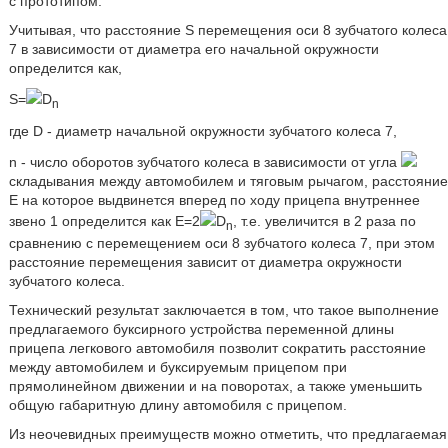
с прототипом.
Учитывая, что расстояние S перемещения оси 8 зубчатого колеса
7 в зависимости от диаметра его начальной окружности
определится как,
S=
D
n
где D - диаметр начальной окружности зубчатого колеса 7,
n - число оборотов зубчатого колеса в зависимости от угла
складывания между автомобилем и тяговым рычагом, расстояние
E на которое выдвинется вперед по ходу прицепа внутреннее
звено 1 определится как E=2
D
, т.е. увеличится в 2 раза по
n
сравнению с перемещением оси 8 зубчатого колеса 7, при этом
расстояние перемещения зависит от диаметра окружности
зубчатого колеса.
Технический результат заключается в том, что такое выполнение
предлагаемого буксирного устройства переменной длины
прицепа легкового автомобиля позволит сократить расстояние
между автомобилем и буксируемым прицепом при
прямолинейном движении и на поворотах, а также уменьшить
общую габаритную длину автомобиля с прицепом.
Из неочевидных преимуществ можно отметить, что предлагаемая