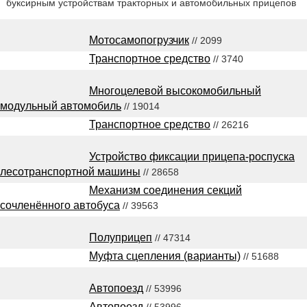
буксирным устройствам тракторных и автомобильных прицепов
Мотосамопогрузчик
// 2099
Транспортное средство
// 3740
Многоцелевой высокомобильный
модульный автомобиль
// 19014
Транспортное средство
// 26216
Устройство фиксации прицепа-роспуска
лесотранспортной машины
// 28658
Механизм соединения секций
сочленённого автобуса
// 39563
Полуприцеп
// 47314
Муфта сцепления (варианты)
// 51688
Автопоезд
// 53996
Автопоезд
// 53996