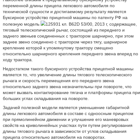
переменной длины прицепа легкового автомобиля по
технической сущности и достигаемому результату является
Буксирное устройство прицепной машины по патенту РФ на
полезную модель
125931 кл. B62D 53/00, 2013 г, содержащее,
тяговый телескопический рычаг, состоящий из переднего и
заднего звеньев соединенных с трактором шарнирно, при этом
заднее звено соединено с трактором через тягу, шарнирное
крепление которой к упомянутому трактору смещено
относительно шарнирного крепления переднего звена вперед по
ходу трактора.
Недостатком такого буксирного устройства прицепной машины
является то, что увеличение длины тягового телескопического
рычага и скорость перемещения его переднего звена
относительно заднего звена незначительны при повороте, что
может вызвать контактирование тягача и платформы прицепа при
больших углах складывания на повороте.
Задачей полезной модели является уменьшение габаритной
длины легкового автомобиля в составе с одноосным прицепом
при прямолинейном движении и улучшение его маневровых
свойств на криволинейных участках пути путем регулирования
длины тягового рычага в зависимости от углов складывания
прицепа относительно автомобиля на поворотах.