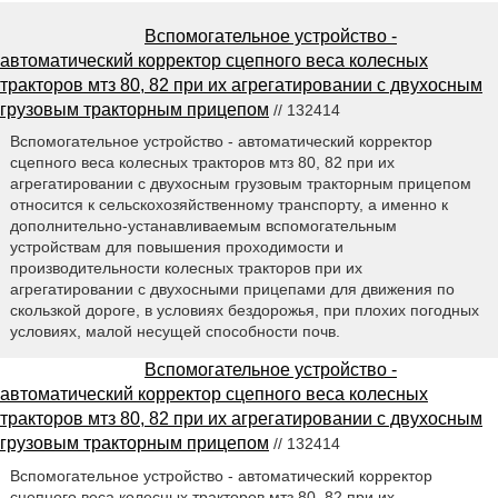
Вспомогательное устройство -
автоматический корректор сцепного веса колесных
тракторов мтз 80, 82 при их агрегатировании с двухосным
грузовым тракторным прицепом
// 132414
Вспомогательное устройство - автоматический корректор
сцепного веса колесных тракторов мтз 80, 82 при их
агрегатировании с двухосным грузовым тракторным прицепом
относится к сельскохозяйственному транспорту, а именно к
дополнительно-устанавливаемым вспомогательным
устройствам для повышения проходимости и
производительности колесных тракторов при их
агрегатировании с двухосными прицепами для движения по
скользкой дороге, в условиях бездорожья, при плохих погодных
условиях, малой несущей способности почв.
Вспомогательное устройство -
автоматический корректор сцепного веса колесных
тракторов мтз 80, 82 при их агрегатировании с двухосным
грузовым тракторным прицепом
// 132414
Вспомогательное устройство - автоматический корректор
сцепного веса колесных тракторов мтз 80, 82 при их