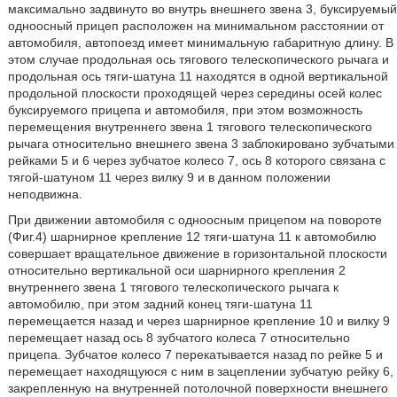
максимально задвинуто во внутрь внешнего звена 3, буксируемый
одноосный прицеп расположен на минимальном расстоянии от
автомобиля, автопоезд имеет минимальную габаритную длину. В
этом случае продольная ось тягового телескопического рычага и
продольная ось тяги-шатуна 11 находятся в одной вертикальной
продольной плоскости проходящей через середины осей колес
буксируемого прицепа и автомобиля, при этом возможность
перемещения внутреннего звена 1 тягового телескопического
рычага относительно внешнего звена 3 заблокировано зубчатыми
рейками 5 и 6 через зубчатое колесо 7, ось 8 которого связана с
тягой-шатуном 11 через вилку 9 и в данном положении
неподвижна.
При движении автомобиля с одноосным прицепом на повороте
(Фиг.4) шарнирное крепление 12 тяги-шатуна 11 к автомобилю
совершает вращательное движение в горизонтальной плоскости
относительно вертикальной оси шарнирного крепления 2
внутреннего звена 1 тягового телескопического рычага к
автомобилю, при этом задний конец тяги-шатуна 11
перемещается назад и через шарнирное крепление 10 и вилку 9
перемещает назад ось 8 зубчатого колеса 7 относительно
прицепа. Зубчатое колесо 7 перекатывается назад по рейке 5 и
перемещает находящуюся с ним в зацеплении зубчатую рейку 6,
закрепленную на внутренней потолочной поверхности внешнего