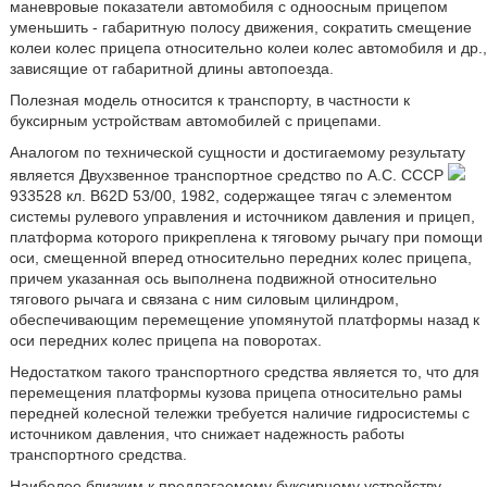
маневровые показатели автомобиля с одноосным прицепом
уменьшить - габаритную полосу движения, сократить смещение
колеи колес прицепа относительно колеи колес автомобиля и др.,
зависящие от габаритной длины автопоезда.
Полезная модель относится к транспорту, в частности к
буксирным устройствам автомобилей с прицепами.
Аналогом по технической сущности и достигаемому результату
является Двухзвенное транспортное средство по А.С. СССР
933528 кл. B62D 53/00, 1982, содержащее тягач с элементом
системы рулевого управления и источником давления и прицеп,
платформа которого прикреплена к тяговому рычагу при помощи
оси, смещенной вперед относительно передних колес прицепа,
причем указанная ось выполнена подвижной относительно
тягового рычага и связана с ним силовым цилиндром,
обеспечивающим перемещение упомянутой платформы назад к
оси передних колес прицепа на поворотах.
Недостатком такого транспортного средства является то, что для
перемещения платформы кузова прицепа относительно рамы
передней колесной тележки требуется наличие гидросистемы с
источником давления, что снижает надежность работы
транспортного средства.
Наиболее близким к предлагаемому буксирному устройству