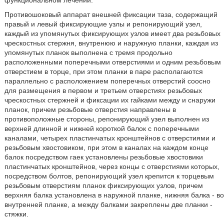
функциональном лечении.
Противошоковый аппарат внешней фиксации таза, содержащий
правый и левый фиксирующие узлы и репонирующий узел,
каждый из упомянутых фиксирующих узлов имеет два резьбовых
чрескостных стержня, внутренюю и наружную планки, каждая из
упомянутых планок выполнена с тремя продольно
расположенными поперечными отверстиями и одним резьбовым
отверстием в торце, при этом планки в паре располагаются
параллельно с расположением поперечных отверстий соосно
для размещения в первом и третьем отверстиях резьбовых
чрескостных стержней и фиксации их гайками между и снаружи
планок, причем резьбовые отверстия направлены в
противоположные стороны, репонирующий узел выполнен из
верхней длинной и нижней короткой балок с поперечными
каналами, четырех пластинчатых кронштейнов с отверстиями и
резьбовым хвостовиком, при этом в каналах на каждом конце
балок посредством гаек установлены резьбовые хвостовики
пластинчатых кронштейнов, через концы с отверстиями которых,
посредством болтов, репонирующий узел крепится к торцевым
резьбовым отверстиям планок фиксирующих узлов, причем
верхняя балка установлена в наружной планке, нижняя балка - во
внутренней планке, а между балками закреплены две планки -
стяжки.