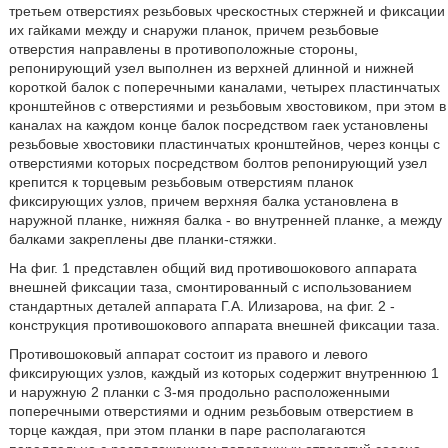
третьем отверстиях резьбовых чрескостных стержней и фиксации
их гайками между и снаружи планок, причем резьбовые
отверстия направлены в противоположные стороны,
репонирующий узел выполнен из верхней длинной и нижней
короткой балок с поперечными каналами, четырех пластинчатых
кронштейнов с отверстиями и резьбовым хвостовиком, при этом в
каналах на каждом конце балок посредством гаек установлены
резьбовые хвостовики пластинчатых кронштейнов, через концы с
отверстиями которых посредством болтов репонирующий узел
крепится к торцевым резьбовым отверстиям планок
фиксирующих узлов, причем верхняя балка установлена в
наружной планке, нижняя балка - во внутренней планке, а между
балками закреплены две планки-стяжки.
На фиг. 1 представлен общий вид противошокового аппарата
внешней фиксации таза, смонтированный с использованием
стандартных деталей аппарата Г.А. Илизарова, на фиг. 2 -
конструкция противошокового аппарата внешней фиксации таза.
Противошоковый аппарат состоит из правого и левого
фиксирующих узлов, каждый из которых содержит внутреннюю 1
и наружную 2 планки с 3-мя продольно расположенными
поперечными отверстиями и одним резьбовым отверстием в
торце каждая, при этом планки в паре располагаются