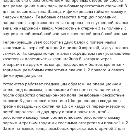
параллельно с расположением поперечных отверстий соосно
для размещения в них пары резьбовых чрескостных стержней 3
для остеосинтеза типа Шанца, и фиксированы гайками между и
снаружи планок. Резьбовые отверстия в торцах последних
направлены в противоположные стороны: на внутренней планке
вниз, на наружной - вверх. Чрескостные стержни 3 выполнены с
внутрикостной резьбовой частью и крепежной резьбовой частью.
Репонирующий узел состоит из двух балок с поперечными
каналами 4 - верхней длинной и нижней короткой, и двух планок-
стяжек 5. На каждом конце планок посредством гаек установлены
хвостовики пластинчатых кронштейнов 6, которые через
отверстия на другом их конце, посредством болтов, крепятся к
торцевым резьбовым отверстиям планок 1, 2 правого и левого
фиксирующих узлов.
Устройство работает следующим образом: на операционном
столе, под наркозом, в положении больного лежа на животе,
после обработки операционного поля, резьбовые чрескостные
стержни 3 для остеосинтеза типа Шанца попарно вводятся в
гребни повздошных костей на 1,5 см кзади от передне-верхних
остей параллельно друг другу с таким расчетом, чтобы
расстояние между ними соответствовало расстоянию между
первым и третьим гладкими соосными отверстиями планок 1 и 2.
Затем натяжные концы резьбовых чрескостных стержней 3 для