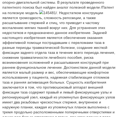
опорно-двигательной системы. В результате проведенного
патентного поиска был найден аналог полезной модели /Патент
на полезную модель
145481/. Недостатком конструкции
является громоздкость, сложность репозиции, а также
расшатывание стержней и спиц, что приводит к частому
воспалению мягких тканей вокруг них. Для устранения этих
недостатков и предназначено данное изобретение. Задачей
настоящего изобретения является обеспечение оказания
эффективной помощи пострадавшим с переломами таза в
разные периоды травматической болезни, создание жесткой
фиксации заднего отдела таза в течение всего периода лечения,
снижение травматичности лечебного пособия, риска
возникновения осложнений и расшатывания конструкций при
раннем функциональном лечении. Достоинством данной модели
является малый размер и вес, обеспечивающие комфортное
использование у пациента, надежная стабилизация отломков
таза и ранняя активизация больных. Сущность изобретения
заключается в том, что противошоковый аппарат внешней
фиксации таза содержит правый и левый фиксирующие узлы и
репонирующий узел, каждый из упомянутых фиксирующих узлов
имеет два резьбовых чрескостных стержня, внутренюю и
наружную планки, каждая из упомянутых планок выполнена с
тремя продольно расположенными поперечными отверстиями и