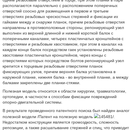
одним резьбовым отверстием в торце, при этом планки в паре
располагаются параллельно с расположением поперечных
отверстий соосно для размещения в первом и третьем
отверстиях резьбовых чрескостных стержней и фиксации их
гайками между и снаружи планок, причем резьбовые отверстия
направлены в противоположные стороны, репонирующий узел
выполнен из верхней длинной и нижней короткой балок с
поперечными каналами, четырех пластинчатых кронштейнов с
отверстиями и резьбовым хвостовиком, при этом в каналах на
каждом конце балок посредством гаек установлены резьбовые
хвостовики пластинчатых кронштейнов, через концы с
отверстиями которых посредством болтов репонирующий узел
крепится к торцевым резьбовым отверстиям планок
фиксирующих узлов, причем верхняя балка установлена в
наружной планке, нижняя балка - во внутренней планке, а между
балками закреплены две планки-стяжки.
Полезная модель относится к области хирургии, травматологии,
ортопедии, в частности к способам фиксации повреждений
опорно-двигательной системы.
В результате проведенного патентного поиска был найден аналог
полезной модели /Патент на полезную модель
145481/.
Недостатком конструкции является громоздкость, сложность
репозиции, а также расшатывание стержней и спиц, что приводит