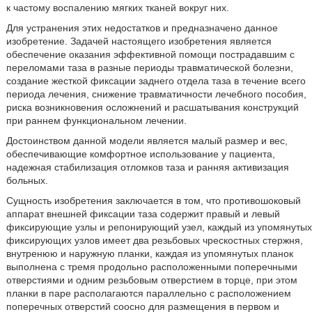
к частому воспалению мягких тканей вокруг них.
Для устранения этих недостатков и предназначено данное
изобретение. Задачей настоящего изобретения является
обеспечение оказания эффективной помощи пострадавшим с
переломами таза в разные периоды травматической болезни,
создание жесткой фиксации заднего отдела таза в течение всего
периода лечения, снижение травматичности лечебного пособия,
риска возникновения осложнений и расшатывания конструкций
при раннем функциональном лечении.
Достоинством данной модели является малый размер и вес,
обеспечивающие комфортное использование у пациента,
надежная стабилизация отломков таза и ранняя активизация
больных.
Сущность изобретения заключается в том, что противошоковый
аппарат внешней фиксации таза содержит правый и левый
фиксирующие узлы и репонирующий узел, каждый из упомянутых
фиксирующих узлов имеет два резьбовых чрескостных стержня,
внутренюю и наружную планки, каждая из упомянутых планок
выполнена с тремя продольно расположенными поперечными
отверстиями и одним резьбовым отверстием в торце, при этом
планки в паре располагаются параллельно с расположением
поперечных отверстий соосно для размещения в первом и