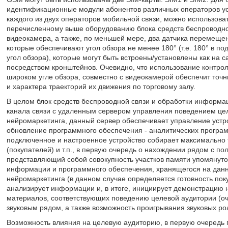
идентификационные модули абонентов различных операторов усл
каждого из двух операторов мобильной связи, можно использоват
перечисленному выше оборудованию блока средств беспроводн
видеокамера, а также, по меньшей мере, два датчика перемеще
которые обеспечивают угол обзора не менее 180° (т.е. 180° в 
угол обзора), которые могут быть встроены/установлены как на с
посредством кронштейнов. Очевидно, что использование контро
широком угле обзора, совместно с видеокамерой обеспечит точ
и характера траекторий их движения по торговому залу.
В целом блок средств беспроводной связи и обработки информац
канала связи с удаленным сервером управления поведением цел
нейромаркетинга, данный сервер обеспечивает управление устро
обновление программного обеспечения - аналитических программ
подключенное и настроенное устройство собирает максимальн
(покупателей) и т.п., в первую очередь о нахождении рядом с п
представляющий собой совокупность участков памяти упомянутог
информации и программного обеспечения, хранящегося на данны
нейромаркетинга (в данном случае определяется готовность пок
анализирует информации и, в итоге, инициирует демонстрацию
материалов, соответствующих поведению целевой аудитории (о
звуковым рядом, а также возможность проигрывания звуковых ро
Возможность влияния на целевую аудиторию, в первую очередь 