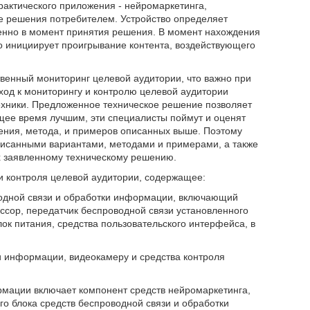
рактического приложения - нейромаркетинга,
е решения потребителем. Устройство определяет
менно в момент принятия решения. В момент нахождения
во инициирует проигрывание контента, воздействующего
венный мониторинг целевой аудитории, что важно при
од к мониторингу и контролю целевой аудитории
техники. Предложенное техническое решение позволяет
ящее время лучшим, эти специалисты поймут и оценят
щения, метода, и примеров описанных выше. Поэтому
писанными вариантами, методами и примерами, а также
х заявленному техническому решению.
и контроля целевой аудитории, содержащее:
водной связи и обработки информации, включающий
сор, передатчик беспроводной связи установленного
к питания, средства пользовательского интерфейса, в
и информации, видеокамеру и средства контроля
рмации включает компонент средств нейромаркетинга,
о блока средств беспроводной связи и обработки