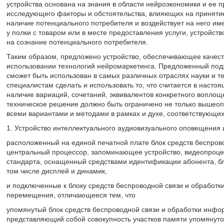
устройства основана на знания в области нейроэкономики и ее п
исследующего факторы и обстоятельства, влияющих на приняти
наличие потенциального потребителя и воздействует на него и
у полки с товаром или в месте предоставления услуги, устройст
на сознание потенциального потребителя.
Таким образом, предложено устройство, обеспечивающее качест
использовании технологий нейромаркетинга. Предложенный подх
сможет быть использован в самых различных отраслях науки и 
специалистам сделать и использовать то, что считается в насто
наличие вариаций, сочетаний, эквивалентов конкретного вопло
техническое решение должно быть ограничено не только вышео
всеми вариантами и методами в рамках и духе, соответствующи
1. Устройство интеллектуального аудиовизуального оповещения 
расположенный на единой печатной плате блок средств беспро
центральный процессор, запоминающее устройство, видеопроцес
стандарта, оснащенный средствами идентификации абонента, бло
том числе дисплей и динамик,
и подключенные к блоку средств беспроводной связи и обработк
перемещения, отличающееся тем, что
упомянутый блок средств беспроводной связи и обработки инфо
представляющий собой совокупность участков памяти упомянутог