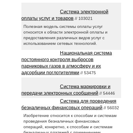
Система электронной
оплаты услуг и товаров
// 103021
Полезная модель системы оплаты услуг
относится к области электронной оплаты и
предоставления различных видов услуг с
использованием сетевых технологий.
Национальная система
постоянного контроля выбросов
парниковых газов в атмосферу и их
адсорбции поглотителями
// 53475
Система маркировки и
передачи электронных сообщений
// 54446
Система для проведения
безналичных финансовых операций
// 56032
Изобретение относится к способам и системам
проведения безналичных финансовых
операций, конкретно, к способам и системам
безналичных платежей с применением