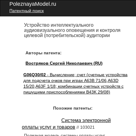
PoleznayaModel.ru
Патентный поиск
Устройство интеллектуального
аудиовизуального оповещения и контроля
целевой (потребительской) аудитории
Авторы патента:
Востряков Сергей Николаевич (RU)
G06Q30/02
- Вычисление; счет (счетные устройства
для подсчета очков при играх A63B 71/06,A63D
15/20,A63F 1/18; комбинации счетных устройств с
пишущими приспособлениями B43K 29/08)
Похожие патенты:
Система электронной
оплаты услуг и товаров
// 103021
Полезная модель системы оплаты услуг