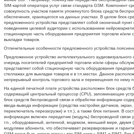
SIM-картой оператора услуг связи стандарта GSM. Компонент ср
совокупность участков памяти упомянутого блока средств беспр
обеспечения, хранящегося на данных участках. В целом блок с
предложенного устройства представляет собой оконечный пункт
поведением целевой аудитории с использованием нейромаркетин
стационарную часть оборудования предприятия торговли и/или 
выкладки товаров.
Отличительные особенности предложенного устройства пояснены
Предложенное устройство интеллектуального аудиовизуального 
очередь посетителей предприятий торговли и/или сферы обслу
представляет собой стационарную часть оборудования предприят
стеллажах для выкладки товаров и в т.п.местах. Данное располо
непрерывный контроль торгового зала и перемещения по нему п
На единой печатной плате устройства расположен блок средств
содержащий центральный процессор (CPU), запоминающее устрой
блок средств беспроводной связи и обработки информации содер
ввода-вывода информации {средства настройки датчиков, экран,
переключатель перезагрузки} и т.п.), а также блок питания. В со
информации включен передатчик (модуль) беспроводной связи 
т.п., оборудованный, антенной, модемом, меньшей мере, двум
модулями абонента, что обеспечивает резервирование и гарант
GSM могут быть использованы две SIM-карты: SIM1 и SIM2. Для