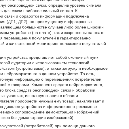
уг беспроводной связи, определив уровень сигнала
ь для связи наиболее сильный сигнал. К
ой связи и обработки информации подключена
ния (ДП1, ДП2), по преимуществу инфракрасных,
подавляющем большинстве случаев либо более широкий
амом устройстве (на плате), так и закреплены на плате
ля перемещения покупателей в гарантированно
ный и качественный мониторинг положения покупателей
ии устройства представляет собой оконечный пункт
евой аудитории с использованием технологий
йством (устройствами), а также загрузку и необходимое
 нейромаркетинга в данном устройстве. То есть,
о точную информацию о перемещениях потребителей
олкой с товарами. Компонент средств нейромаркетинга,
о блока средств беспроводной связи и обработки
х участках, используя знания в области
упателя приобрести нужный ему товар), накапливает и
 на дисплее устройства информационно-рекламных
чевидно сопровождение демонстрации изображений
ликов без демонстрации изображений).
покупателей (потребителей) при помощи данного