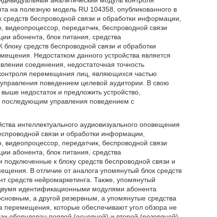
индивидуальный аналитический модуль контроля
нта на полезную модель RU 104358, опубликованного в
ок средств беспроводной связи и обработки информации,
 видеопроцессор, передатчик, беспроводной связи
ии абонента, блок питания, средства
К блоку средств беспроводной связи и обработки
мещения. Недостатком данного устройства является
овлении соединения, недостаточная точность
м контроля перемещения лиц, являющихся частью
 управления поведением целевой аудитории. В свою
 выше недостаток и предложить устройство,
с последующим управления поведением с
ойства интеллектуального аудиовизуального оповещения
беспроводной связи и обработки информации,
 видеопроцессор, передатчик, беспроводной связи
ии абонента, блок питания, средства
и подключенные к блоку средств беспроводной связи и
ещения. В отличие от аналога упомянутый блок средств
т средств нейромаркетинга. Также, упомянутый
 двумя идентификационными модулями абонента
основным, а другой резервным, а упомянутые средства
а перемещения, которые обеспечивают угол обзора не
и оборудован первой (основной) и второй (резервной)