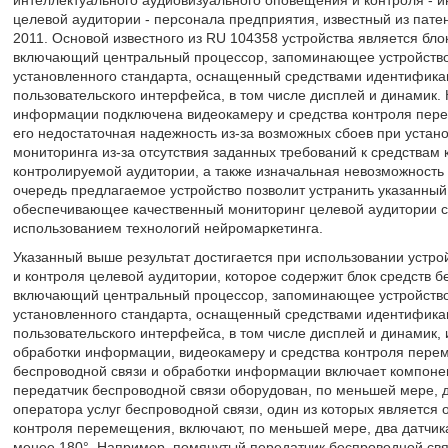
интеллектуального аудиовизуального оповещения и контроля - 
целевой аудитории - персонала предприятия, известный из пате
2011. Основой известного из RU 104358 устройства является бл
включающий центральный процессор, запоминающее устройство,
установленного стандарта, оснащенный средствами идентификац
пользовательского интерфейса, в том числе дисплей и динамик. 
информации подключена видеокамеру и средства контроля пере
его недостаточная надежность из-за возможных сбоев при устан
мониторинга из-за отсутствия заданных требований к средства
контролируемой аудитории, а также изначальная невозможность
очередь предлагаемое устройство позволит устранить указанный
обеспечивающее качественный мониторинг целевой аудитории 
использованием технологий нейромаркетинга.
Указанный выше результат достигается при использовании устр
и контроля целевой аудитории, которое содержит блок средств 
включающий центральный процессор, запоминающее устройство,
установленного стандарта, оснащенный средствами идентификац
пользовательского интерфейса, в том числе дисплей и динамик, 
обработки информации, видеокамеру и средства контроля перем
беспроводной связи и обработки информации включает компонен
передатчик беспроводной связи оборудован, по меньшей мере,
оператора услуг беспроводной связи, один из которых является 
контроля перемещения, включают, по меньшей мере, два датчик
менее 180°. Например, помянутый передатчик беспроводной связ