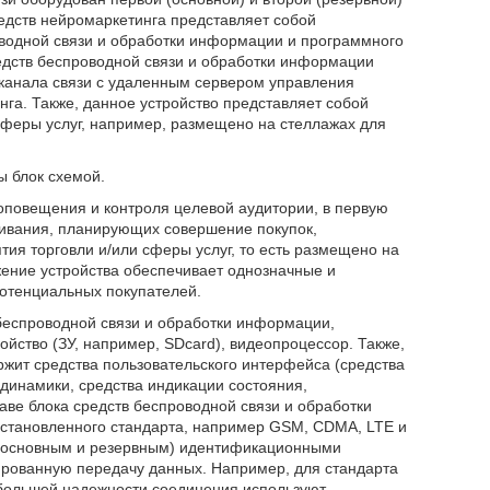
едств нейромаркетинга представляет собой
оводной связи и обработки информации и программного
редств беспроводной связи и обработки информации
 канала связи с удаленным сервером управления
га. Также, данное устройство представляет собой
сферы услуг, например, размещено на стеллажах для
 блок схемой.
оповещения и контроля целевой аудитории, в первую
живания, планирующих совершение покупок,
ия торговли и/или сферы услуг, то есть размещено на
жение устройства обеспечивает однозначные и
отенциальных покупателей.
 беспроводной связи и обработки информации,
ство (ЗУ, например, SDcard), видеопроцессор. Также,
жит средства пользовательского интерфейса (средства
 динамики, средства индикации состояния,
ставе блока средств беспроводной связи и обработки
установленного стандарта, например GSM, CDMA, LTE и
я (основным и резервным) идентификационными
ированную передачу данных. Например, для стандарта
 большей надежности соединения используют