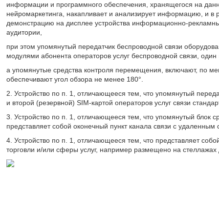
информации и программного обеспечения, хранящегося на данных
нейромаркетинга, накапливает и анализирует информацию, и в 
демонстрацию на дисплее устройства информационно-рекламны
аудитории,
при этом упомянутый передатчик беспроводной связи оборудов
модулями абонента операторов услуг беспроводной связи, один 
а упомянутые средства контроля перемещения, включают, по ме
обеспечивают угол обзора не менее 180°.
2. Устройство по п. 1, отличающееся тем, что упомянутый перед
и второй (резервной) SIM-картой операторов услуг связи станда
3. Устройство по п. 1, отличающееся тем, что упомянутый блок 
представляет собой оконечный пункт канала связи с удаленным
4. Устройство по п. 1, отличающееся тем, что представляет со
торговли и/или сферы услуг, например размещено на стеллажах 