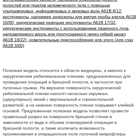
полостей или трактов человеческого тела с помощью
ультразвуковых, инфразвуковых и звуковых волн A61B 8/12;
инструменты, например эндоскопы для взятия пробы клеток A61B
10/00; хирургические режущие инструменты A61B 17/32,
хирургические инструменты с использованием лазерного луча,
направляемого вдоль или пропускаемого через гибкий канал
A61B 18/22); осветительные приспособления для этого (для глаз
A61B 3/00)
Полезная модель относится к области медицины, а именно к
хирургическим умбиликальным пленкам, предназначенных для
проведения операций в брюшной полости, в частности при
пупочных грыжах. На верхнюю поверхность хирургической
умбиликальной пленки наносят несколько окружных
(циркулярных) линий с вертикальной и горизонтальной
разметкой, а на нижнюю поверхность пленки покрывают клейкой
основой. Предложенная полезная модель позволяет провести
правильный разрез на поверхности брюшной стенки в
зависимости от вида и объема планируемой операции в
брюшной полости, а также исключить возможность
проникновения в операционное поле пупочной микрофлоры.