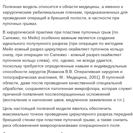
Полезная модель относится к области медицины, а именно к
хирургическим умбиликальным пленкам, предназначенных для
проведения операций в брюшной полости, в частности при
пупочных грыжах.
В хирургической практике при пластике пупочных грыж (по
Сапежко, по Мейо) особенно важным является создание
идеального полулунного разреза (при операции по методике
Мейо кожный разрез циркулярно окаймляет пупочное кольцо
снизу, при операции по Сапежко - кожный разрез окаймляет
пупочное кольцо слева), что, однако, не всегда удается,
поскольку требуются определенные навыки и индивидуальные
способности хирургов [Кованов В.В. Оперативная хирургия и
топографическая анатомия, М.: Медицина, 2001]. В пупочной
области, даже после проведения качественной специальной
обработки, сохраняется патогенная микрофлора, которая служит
причиной появления послеоперационных осложнений
(воспаление и нагноение швов, медленное заживление и т.п.).
Цель настоящей полезной модели явилось обеспечить
максимально точное проведение циркулярного разреза передней
брюшной стенки при пластике пупочной грыжи, а также снизить
риск обсеменения микроорганизмами операционного поля.