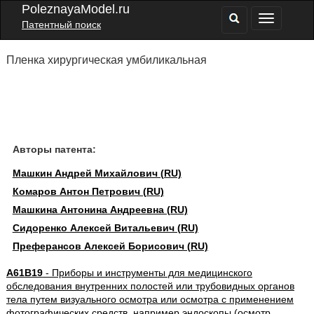
PoleznayaModel.ru
Патентный поиск
Пленка хирургическая умбиликальная
Авторы патента:
Машкин Андрей Михайлович (RU)
Комаров Антон Петрович (RU)
Машкина Антонина Андреевна (RU)
Сидоренко Алексей Витальевич (RU)
Преферансов Алексей Борисович (RU)
A61B19
- Приборы и инструменты для медицинского
обследования внутренних полостей или трубовидных органов
тела путем визуального осмотра или осмотра с применением
фотографических средств, например эндоскопы (осмотр