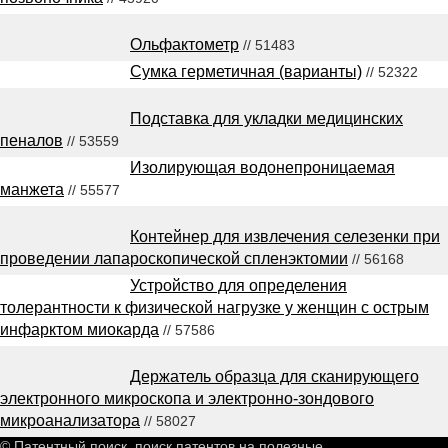
Ольфактометр
// 51483
Сумка герметичная (варианты)
// 52322
Подставка для укладки медицинских
пеналов
// 53559
Изолирующая водонепроницаемая
манжета
// 55577
Контейнер для извлечения селезенки при
проведении лапароскопической спленэктомии
// 56168
Устройство для определения
толерантности к физической нагрузке у женщин с острым
инфарктом миокарда
// 57586
Держатель образца для сканирующего
электронного микроскопа и электронно-зондового
микроанализатора
// 58027
© Патентный поиск, поиск патентов на полезные