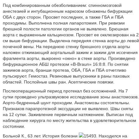
Под комбинированным обезболиванием: спинномозговой
анестезией и интубационным наркозом обнажены бифуркации
ОБА с двух сторон. Просвет последних, а также ГБА и ПБА
проходимы. Выполнена полная лапаротомия. При ревизии
брюшной полости патологии органов не выявлено. Брюшная
аорта с выраженным кальцинозом. Просвет ее окклюзирован на 2
см выше бифуркации. Выделена передняя стенка аорты до левой
почечной вены. На переднюю стенку брюшного отдела аорты
наложен отжимающий аортальный зажим и зажим для иссечения
фрагмента аорты, выкроено «окно» в стеке аорты. Произведено
бифуркационное АБШ протезом «B-Braun» 16:8:8. По снятии
зажимов аорта, бранши протеза, ОБА, ГБА и ПБА отчетливо
пульсируют. Гемостаз. Резиновые выпускники в раны паховых
областей. Послойные швы ран. Асептические повязки.
Послеоперационный период протекал без осложнений. На 7
сутки проведено ультразвуковое исследование зоны анастомозов.
Аорто-бедренный шунт проходим. Анастомозы состоятельны.
Признаков парапротезной экссудации не выявлено. Швы сняты
на 12 сутки. Заживление первичным натяжением. Выписан под
наблюдение хирурга по месту жительства в удовлетворительном
состоянии.
Больной К., 63 лет. История болезни
15493. Находился на