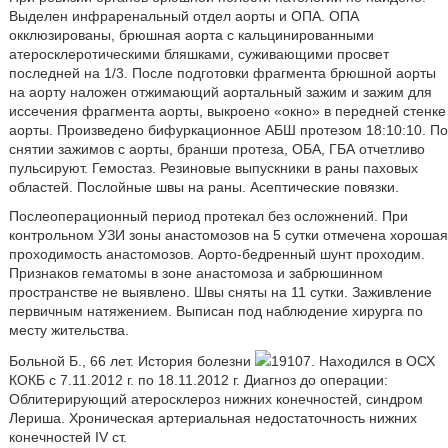
Выделен инфраренальный отдел аорты и ОПА. ОПА
окклюзированы, брюшная аорта с кальцинированными
атеросклеротическими бляшками, суживающими просвет
последней на 1/3. После подготовки фрагмента брюшной аорты
на аорту наложен отжимающий аортальный зажим и зажим для
иссечения фрагмента аорты, выкроено «окно» в передней стенке
аорты. Произведено бифуркационное АБШ протезом 18:10:10. По
снятии зажимов с аорты, бранши протеза, ОБА, ГБА отчетливо
пульсируют. Гемостаз. Резиновые выпускники в раны паховых
областей. Послойные швы на раны. Асептические повязки.
Послеоперационный период протекал без осложнений. При
контрольном УЗИ зоны анастомозов на 5 сутки отмечена хорошая
проходимость анастомозов. Аорто-бедренный шунт проходим.
Признаков гематомы в зоне анастомоза и забрюшинном
пространстве не выявлено. Швы сняты на 11 сутки. Заживление
первичным натяжением. Выписан под наблюдение хирурга по
месту жительства.
Больной Б., 66 лет. История болезни
19107. Находился в ОСХ
КОКБ с 7.11.2012 г. по 18.11.2012 г. Диагноз до операции:
Облитерирующий атеросклероз нижних конечностей, синдром
Лериша. Хроническая артериальная недостаточность нижних
конечностей IV ст.