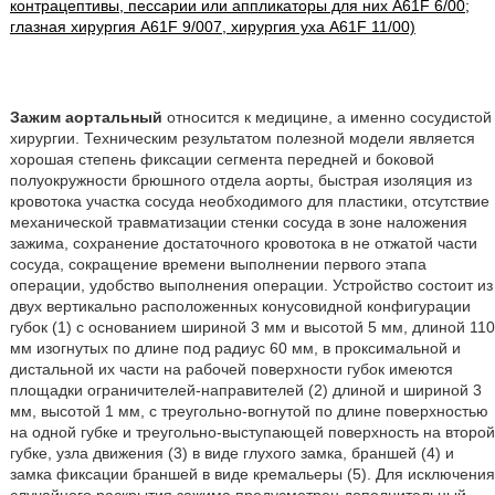
контрацептивы, пессарии или аппликаторы для них A61F 6/00;
глазная хирургия A61F 9/007, хирургия уха A61F 11/00)
Зажим аортальный
относится к медицине, а именно сосудистой
хирургии. Техническим результатом полезной модели является
хорошая степень фиксации сегмента передней и боковой
полуокружности брюшного отдела аорты, быстрая изоляция из
кровотока участка сосуда необходимого для пластики, отсутствие
механической травматизации стенки сосуда в зоне наложения
зажима, сохранение достаточного кровотока в не отжатой части
сосуда, сокращение времени выполнении первого этапа
операции, удобство выполнения операции. Устройство состоит из
двух вертикально расположенных конусовидной конфигурации
губок (1) с основанием шириной 3 мм и высотой 5 мм, длиной 110
мм изогнутых по длине под радиус 60 мм, в проксимальной и
дистальной их части на рабочей поверхности губок имеются
площадки ограничителей-направителей (2) длиной и шириной 3
мм, высотой 1 мм, с треугольно-вогнутой по длине поверхностью
на одной губке и треугольно-выступающей поверхность на второй
губке, узла движения (3) в виде глухого замка, браншей (4) и
замка фиксации браншей в виде кремальеры (5). Для исключения