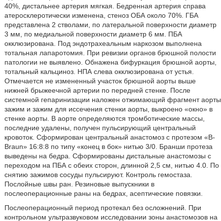
40%, дистальнее артерия мягкая. Бедренная артерия справа
атеросклеротически изменена, стеноз ОБА около 70%. ГБА
представлена 2 стволами, по латеральной поверхности диаметр
3 мм, по медиальной поверхности диаметр 6 мм. ПБА
окклюзирована. Под эндотрахеальным наркозом выполнена
тотальная лапаротомия. При ревизии органов брюшной полости
патологии не выявлено. Обнажена бифуркация брюшной аорты,
тотальный кальциноз. НПА слева окклюзирована от устья.
Отмечается не измененный участок брюшной аорты выше
нижней брыжеечной артерии по передней стенке. После
системной гепаринизации наложен отжимающий фрагмент аорты
зажим и зажим для иссечения стенки аорты, выкроено «окно» в
стенке аорты. В аорте определяются тромботические массы,
последние удалены, получен пульсирующий центральный
кровоток. Сформирован центральный анастомоз с протезом «B-
Braun» 16:8:8 по типу «конец в бок» нитью 3/0. Бранши протеза
выведены на бедра. Сформированы дистальные анастомозы с
переходом на ПБА с обеих сторон, длинной 2,5 см, нитью 4.0. По
снятию зажимов сосуды пульсируют. Контроль гемостаза.
Послойные швы ран. Резиновые выпускники в
послеоперационные раны на бедрах, асептические повязки.
Послеоперационный период протекал без осложнений. При
контрольном ультразвуковом исследовании зоны анастомозов на