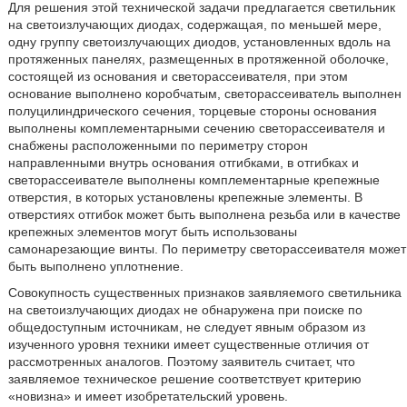
Для решения этой технической задачи предлагается светильник
на светоизлучающих диодах, содержащая, по меньшей мере,
одну группу светоизлучающих диодов, установленных вдоль на
протяженных панелях, размещенных в протяженной оболочке,
состоящей из основания и светорассеивателя, при этом
основание выполнено коробчатым, светорассеиватель выполнен
полуцилиндрического сечения, торцевые стороны основания
выполнены комплементарными сечению светорассеивателя и
снабжены расположенными по периметру сторон
направленными внутрь основания отгибками, в отгибках и
светорассеивателе выполнены комплементарные крепежные
отверстия, в которых установлены крепежные элементы. В
отверстиях отгибок может быть выполнена резьба или в качестве
крепежных элементов могут быть использованы
самонарезающие винты. По периметру светорассеивателя может
быть выполнено уплотнение.
Совокупность существенных признаков заявляемого светильника
на светоизлучающих диодах не обнаружена при поиске по
общедоступным источникам, не следует явным образом из
изученного уровня техники имеет существенные отличия от
рассмотренных аналогов. Поэтому заявитель считает, что
заявляемое техническое решение соответствует критерию
«новизна» и имеет изобретательский уровень.