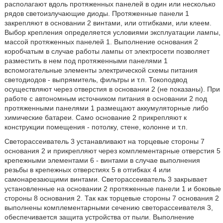
располагают вдоль протяженных панелей в один или несколько
рядов светоизлучающие диоды. Протяженные панели 1
закрепляют в основании 2 винтами, или отгибками, или клеем.
Выбор крепления определяется условиями эксплуатации лампы,
массой протяженных панелей 1. Выполнение основания 2
коробчатым в случае работы лампы от электросети позволяет
разместить в нем под протяженными панелями 1
вспомогательные элементы электрической схемы питания
светодиодов - выпрямитель, фильтры и т.п. Токоподвод
осуществляют через отверстия в основании 2 (не показаны). При
работе с автономным источником питания в основании 2 под
протяженными панелями 1 размещают аккумуляторные либо
химические батареи. Само основание 2 прикрепляют к
конструкции помещения - потолку, стене, колонне и т.п.
Светорассеиватель 3 устанавливают на торцевые стороны 7
основания 2 и прикрепляют через комплементарные отверстия 5
крепежными элементами 6 - винтами в случае выполнения
резьбы в крепежных отверстиях 5 в отгибках 4 или
самонарезающими винтами. Светорассеиватель 3 закрывает
установленные на основании 2 протяженные панели 1 и боковые
стороны 8 основания 2. Так как торцевые стороны 7 основания 2
выполнены комплементарными сечению светорассеивателя 3,
обеспечивается защита устройства от пыли. Выполнение