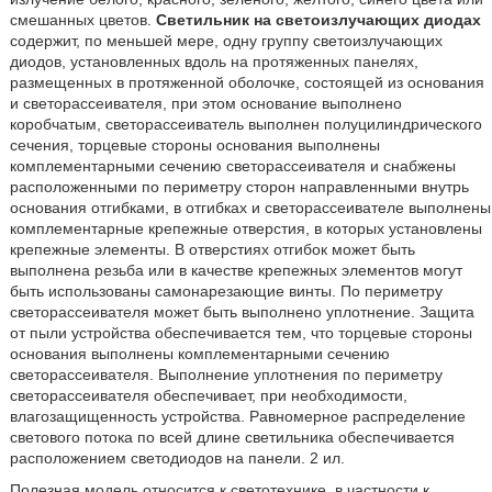
смешанных цветов.
Светильник на светоизлучающих диодах
содержит, по меньшей мере, одну группу светоизлучающих
диодов, установленных вдоль на протяженных панелях,
размещенных в протяженной оболочке, состоящей из основания
и светорассеивателя, при этом основание выполнено
коробчатым, светорассеиватель выполнен полуцилиндрического
сечения, торцевые стороны основания выполнены
комплементарными сечению светорассеивателя и снабжены
расположенными по периметру сторон направленными внутрь
основания отгибками, в отгибках и светорассеивателе выполнены
комплементарные крепежные отверстия, в которых установлены
крепежные элементы. В отверстиях отгибок может быть
выполнена резьба или в качестве крепежных элементов могут
быть использованы самонарезающие винты. По периметру
светорассеивателя может быть выполнено уплотнение. Защита
от пыли устройства обеспечивается тем, что торцевые стороны
основания выполнены комплементарными сечению
светорассеивателя. Выполнение уплотнения по периметру
светорассеивателя обеспечивает, при необходимости,
влагозащищенность устройства. Равномерное распределение
светового потока по всей длине светильника обеспечивается
расположением светодиодов на панели. 2 ил.
Полезная модель относится к светотехнике, в частности к