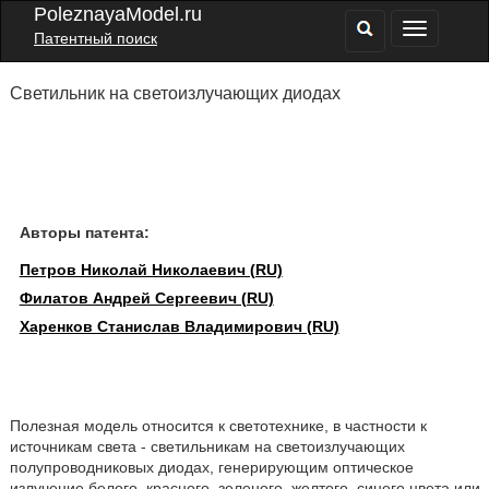
PoleznayaModel.ru
Патентный поиск
Светильник на светоизлучающих диодах
Авторы патента:
Петров Николай Николаевич (RU)
Филатов Андрей Сергеевич (RU)
Харенков Станислав Владимирович (RU)
Полезная модель относится к светотехнике, в частности к
источникам света - светильникам на светоизлучающих
полупроводниковых диодах, генерирующим оптическое
излучение белого, красного, зеленого, желтого, синего цвета или